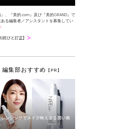
』、『美的.com』及び『美的GRAND』で
欲ある編集者／アシスタントを募集してい
お詫びと訂正】
＞
編集部おすすめ
【PR】
クレンジングでメイク映えする潤い美
へ