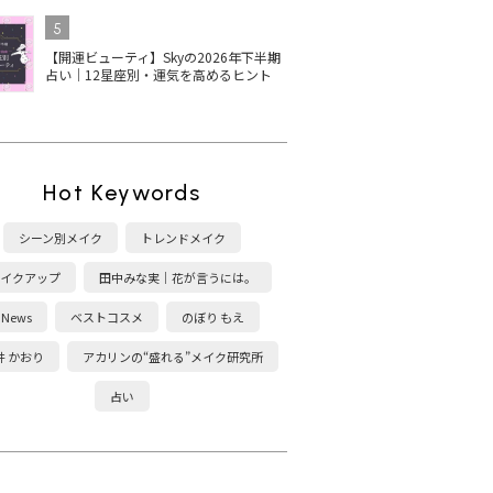
5
【開運ビューティ】Skyの2026年下半期
占い｜12星座別・運気を高めるヒント
Hot Keywords
シーン別メイク
トレンドメイク
イクアップ
田中みな実｜花が言うには。
News
ベストコスメ
のぼり もえ
井 かおり
アカリンの“盛れる”メイク研究所
占い