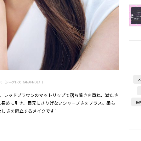
メ
500（シープレス〈ANAPNOE〉）
に、レッドブラウンのマットリップで落ち着きを重ね、満たさ
長
と長めに引き、目元にさりげないシャープさをプラス。柔ら
々しさを両立するメイクです”