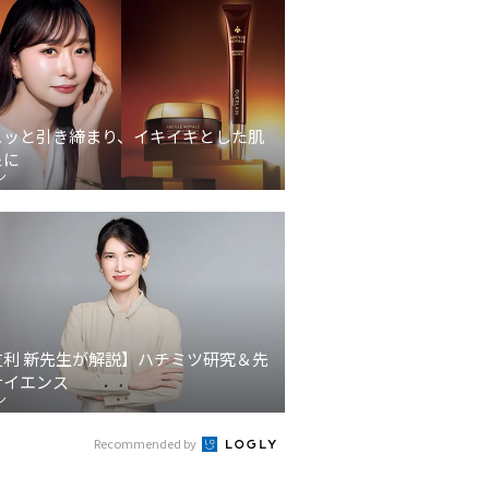
ュッと引き締まり、イキイキとした肌
象に
ン
友利 新先生が解説】ハチミツ研究＆先
サイエンス
ン
Recommended by