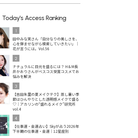
Today's Access Ranking
1
田中みな実さん「自分なりの美しさを、
心を弾ませながら模索していきたい」｜
花が言うには。Vol.56
2
ナチュラルに目元を盛るには？ H＆M長
井かおりさんがベスコス受賞コスメでお
悩みを解決
3
【吉田朱里の夏メイクテク】蒸し暑い季
節はひんやりとした透明感メイクで盛る
♡｜アカリンの“盛れるメイク”研究所
vol.4
4
【仕事運・金運占い】Skyが占う2026年
下半期の仕事運・金運｜12星座別