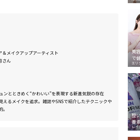
美
ア＆メイクアップアーティスト
で
月さん
エリ
キュンとときめく“かわいい”を表現する新進気鋭の存在
見えるメイクを追求。雑誌やSNSで紹介したテクニックや
的。
整
養
レイ