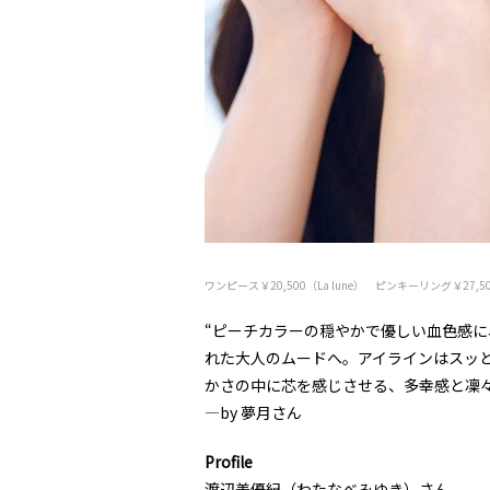
ワンピース￥20,500（La lune） ピンキーリング￥27,
“ピーチカラーの穏やかで優しい血色感
れた大人のムードへ。アイラインはスッ
かさの中に芯を感じさせる、多幸感と凜
――――by 夢月さん
Profile
渡辺美優紀（わたなべみゆき）さん