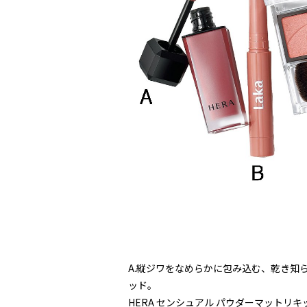
A.縦ジワをなめらかに包み込む、乾き知
ッド。
HERA センシュアル パウダーマットリキッド E