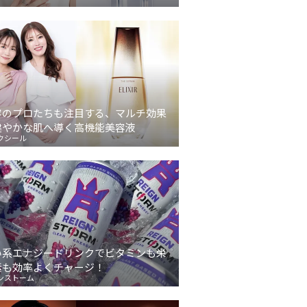
容のプロたちも注目する、マルチ効果
健やかな肌へ導く高機能美容液
クシール
い系エナジードリンクでビタミンも栄
素も効率よくチャージ！
ンストーム