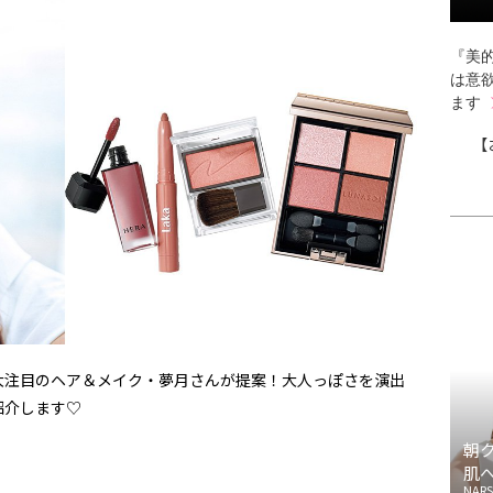
『美的
は意
ます
【
大注目のヘア＆メイク・夢月さんが提案！大人っぽさを演出
紹介します♡
朝
肌
NARS