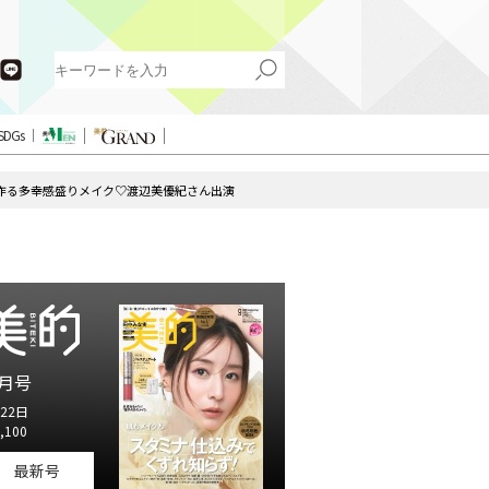
SDGs
作る多幸感盛りメイク♡渡辺美優紀さん出演
月号
22日
,100
最新号