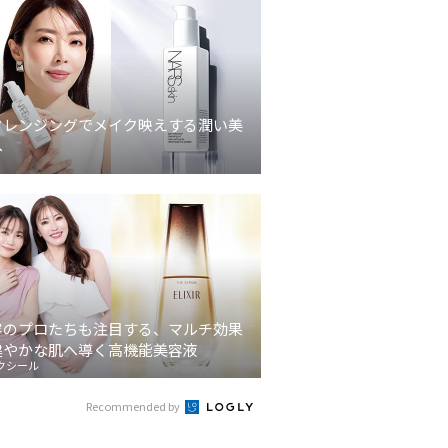
クレンジングでメイク映えする潤い美
へ
容のプロたちも注目する、マルチ効果
健やかな肌へ導く高機能美容液
クシール
Recommended by