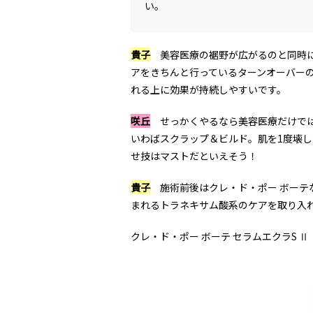
い。
貴子
美容医療の裾野が広がるのと同時に
アをきちんと行っているターンオーバー
れる上に効果が持続しやすいです。
咲丘
せっかくやるなら美容医療だけでは
いわばスクラップ＆ビルド。肌を1度壊
せ技はマストだといえそう！
貴子
施術前後はクレ・ド・ポー ボーテ
まれるトラネキサム酸系のケアを取り入
クレ・ド・ポー ボーテ セラムエクラS 