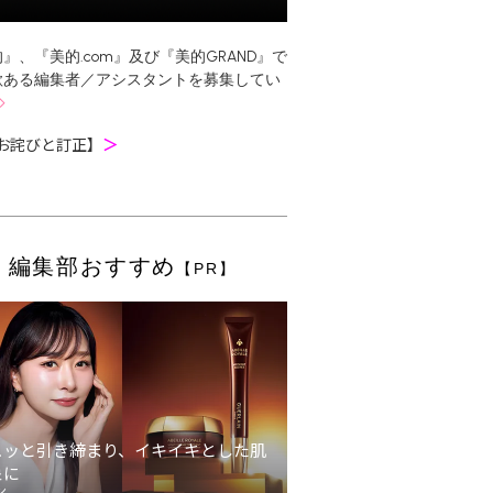
』、『美的.com』及び『美的GRAND』で
欲ある編集者／アシスタントを募集してい
お詫びと訂正】
＞
編集部おすすめ
【PR】
ュッと引き締まり、イキイキとした肌
象に
ン