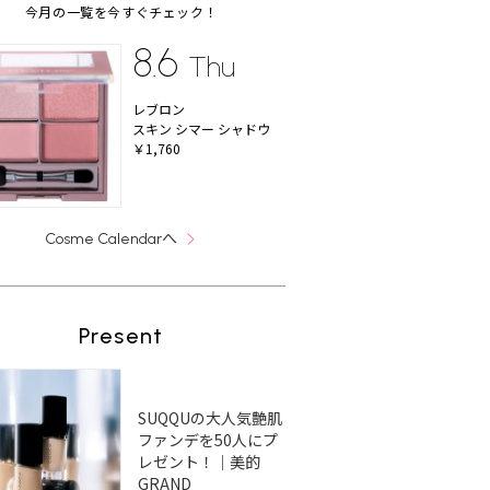
今月の一覧を今すぐチェック！
8.6
Thu
レブロン
スキン シマー シャドウ
￥1,760
へ
Cosme Calendar
Present
SUQQUの大人気艶肌
ファンデを50人にプ
レゼント！｜美的
GRAND