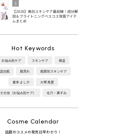
5
【2026】美白スキンケア最前線！成分解
説＆ブライトニングベスコス受賞アイテ
ムまとめ
Hot Keywords
お悩み別ケア
スキンケア
保湿
混合肌
肌荒れ
肌質別スキンケア
喜多 よしか
大塚 真里
その他（お悩み別ケア）
毛穴・黒ずみ
Cosme Calendar
話題のコスメの発売日早わかり！