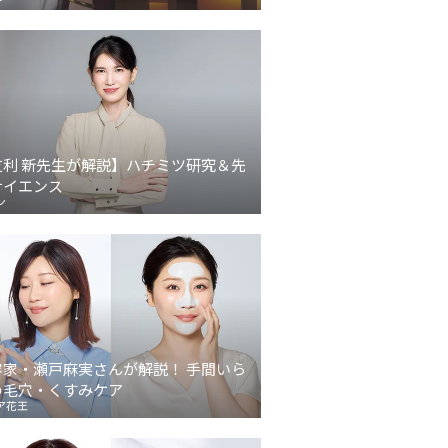
友利 新先生が解説】ハチミツ研究＆先
サイエンス
ン
容家・瀬戸麻実さんが解説！ 手間いら
の毛穴・くすみケア
ア花王