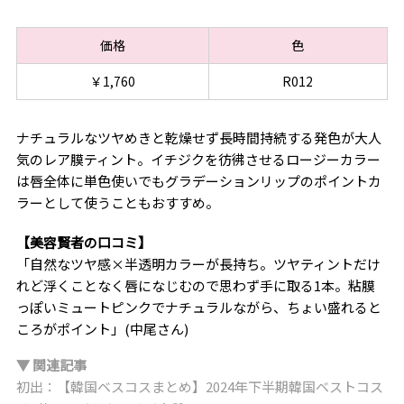
価格
色
￥1,760
R012
ナチュラルなツヤめきと乾燥せず長時間持続する発色が大人
気のレア膜ティント。イチジクを彷彿させるロージーカラー
は唇全体に単色使いでもグラデーションリップのポイントカ
ラーとして使うこともおすすめ。
【美容賢者の口コミ】
「自然なツヤ感×半透明カラーが長持ち。ツヤティントだけ
れど浮くことなく唇になじむので思わず手に取る1本。粘膜
っぽいミュートピンクでナチュラルながら、ちょい盛れると
ころがポイント」(中尾さん)
▼ 関連記事
初出：【韓国ベスコスまとめ】2024年下半期韓国ベストコス