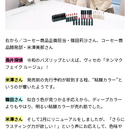
右から／コーセー商品企画担当・篠田莉沙さん、コーセー商
品開発部・米澤美那さん
長井探偵
令和のバズリップといえば、ヴィセの「ネンマク
フェイク ルージュ」！
米澤さん
発売前の先行予約が殺到する程、“粘膜カラー”と
いうのが響いたようです。
篠田さん
似合う色が見つかる手応えから、ディープカラー
よりもやはり、明るい粘膜カラーが売れ筋でした。
米澤さん
そして2月にリニューアルをしましたが、「さらに
ラスティング力が欲しい！」という声にお応えして、色味や