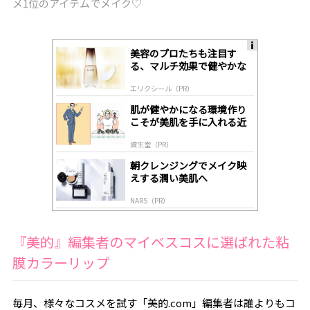
メ1位のアイテムでメイク♡
美容のプロたちも注目す
A
る、マルチ効果で健やかな
ds
肌へ導く高機能美容液
by
エリクシール（PR）
lo
gl
肌が健やかになる環境作り
y
こそが美肌を手に入れる近
道
資生堂（PR）
朝クレンジングでメイク映
えする潤い美肌へ
NARS（PR）
『美的』編集者のマイベスコスに選ばれた粘
膜カラーリップ
毎月、様々なコスメを試す「美的.com」編集者は誰よりもコ