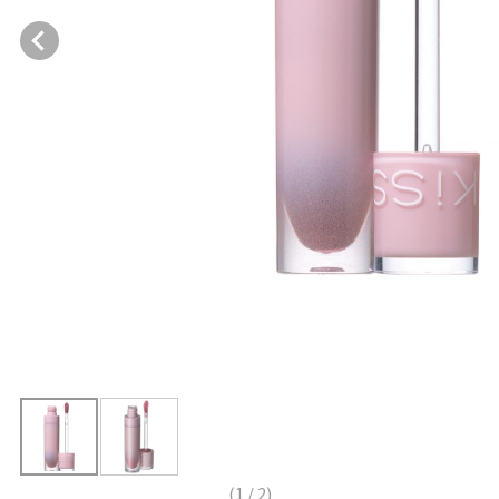
(
1
/
2
)