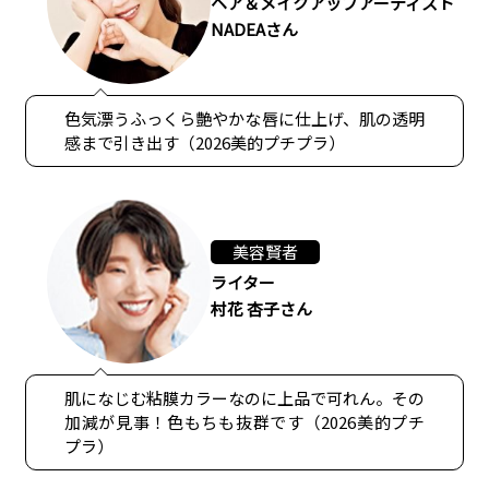
ヘア＆メイクアップアーティスト
NADEAさん
色気漂うふっくら艶やかな唇に仕上げ、肌の透明
感まで引き出す（2026美的プチプラ）
美容賢者
ライター
村花 杏子さん
肌になじむ粘膜カラーなのに上品で可れん。その
加減が見事！色もちも抜群です（2026美的プチ
プラ）