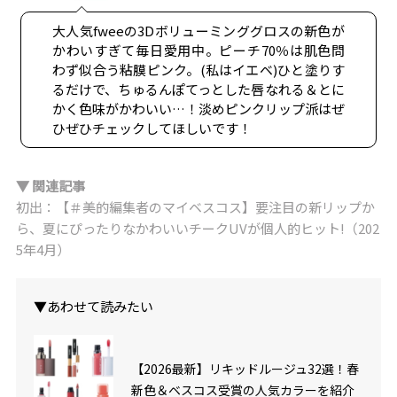
大人気fweeの3Dボリューミンググロスの新色が
かわいすぎて毎日愛用中。ピーチ70％は肌色問
わず似合う粘膜ピンク。(私はイエベ)ひと塗りす
るだけで、ちゅるんぽてっとした唇なれる＆とに
かく色味がかわいい…！淡めピンクリップ派はぜ
ひぜひチェックしてほしいです！
▼ 関連記事
初出：【＃美的編集者のマイベスコス】要注目の新リップか
ら、夏にぴったりなかわいいチークUVが個人的ヒット!（202
5年4月）
▼あわせて読みたい
【2026最新】リキッドルージュ32選！春
新色＆ベスコス受賞の人気カラーを紹介