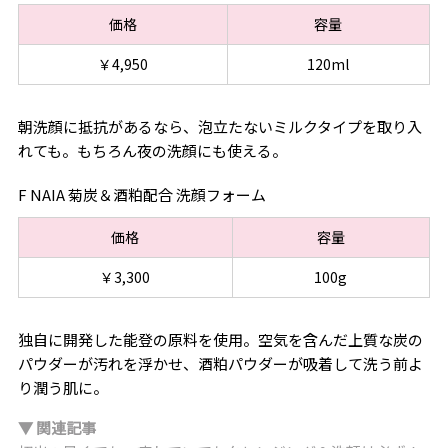
価格
容量
￥4,950
120ml
朝洗顔に抵抗があるなら、泡立たないミルクタイプを取り入
れても。もちろん夜の洗顔にも使える。
F NAIA 菊炭＆酒粕配合 洗顔フォーム
価格
容量
￥3,300
100g
独自に開発した能登の原料を使用。空気を含んだ上質な炭の
パウダーが汚れを浮かせ、酒粕パウダーが吸着して洗う前よ
り潤う肌に。
▼ 関連記事