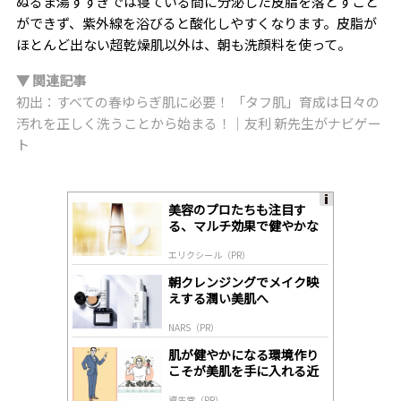
ぬるま湯すすぎでは寝ている間に分泌した皮脂を落とすこと
ができず、紫外線を浴びると酸化しやすくなります。皮脂が
ほとんど出ない超乾燥肌以外は、朝も洗顔料を使って。
▼ 関連記事
初出：すべての春ゆらぎ肌に必要！ 「タフ肌」育成は日々の
汚れを正しく洗うことから始まる！｜友利 新先生がナビゲー
ト
美容のプロたちも注目す
A
る、マルチ効果で健やかな
ds
肌へ導く高機能美容液
by
エリクシール（PR）
lo
gl
朝クレンジングでメイク映
y
えする潤い美肌へ
NARS（PR）
肌が健やかになる環境作り
こそが美肌を手に入れる近
道
資生堂（PR）