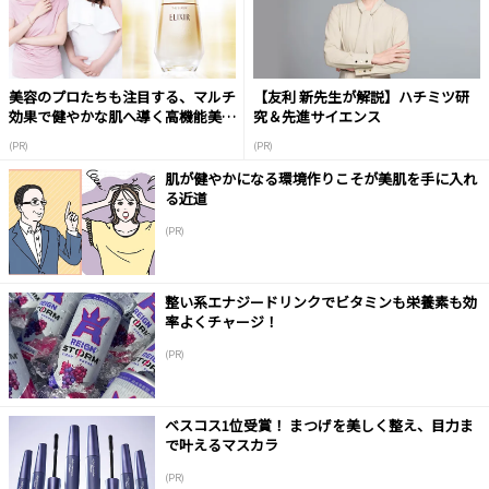
美容のプロたちも注目する、マルチ
【友利 新先生が解説】ハチミツ研
効果で健やかな肌へ導く高機能美容
究＆先進サイエンス
液
(PR)
(PR)
肌が健やかになる環境作りこそが美肌を手に入れ
る近道
(PR)
整い系エナジードリンクでビタミンも栄養素も効
率よくチャージ！
(PR)
ベスコス1位受賞！ まつげを美しく整え、目力ま
で叶えるマスカラ
(PR)