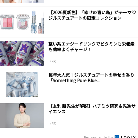
【2026夏新色】「幸せの青い鳥」がテーマ♡
ジルスチュアートの限定コレクション
整い系エナジードリンクでビタミンも栄養素
も効率よくチャージ！
（PR）
毎年大人気！ジルスチュアートの幸せの香り
「Something Pure Blue...
【友利 新先生が解説】ハチミツ研究＆先進サ
イエンス
（PR）
Recommended by