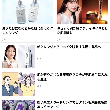
洗うたびになめらかな肌に整えるク
キュッと引き締まり、イキイキとし
レンジング
た肌印象に
(PR)
(PR)
朝クレンジングでメイク映えする潤い美肌へ
(PR)
肌が健やかになる環境作りこそが美肌を手に入れ
る近道
(PR)
整い系エナジードリンクでビタミンも栄養素も効
率よくチャージ！