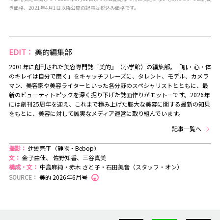
き価格、2021年4月1日以降公開の記事は税込み価格です。
EDIT：
美的編集部
2001年に創刊された美容専門誌『美的』（小学館）の編集部。「肌・心・体
のキレイは自分で磨く」をキャッチフレーズに、タレント、モデル、カメラ
マン、美容家や美容ライターといった各分野のスペシャリストとともに、最
新のビューティトピックを深く掘り下げた誌面作りがモットーです。2026年
には創刊25周年を迎え、これまで積み上げた膨大な美容に関する最新の知見
をもとに、美容に対して誠実なメディア運営に取り組んでいます。
記事一覧へ
撮影：
辻郷宗平（静物・Bebop）
文：
金子由佳、 佐野知香、三谷真美
構成・文：
中島麻純・赤木 さと子・石田美音（スタッフ・オン）
SOURCE：
美的 2026年6月号