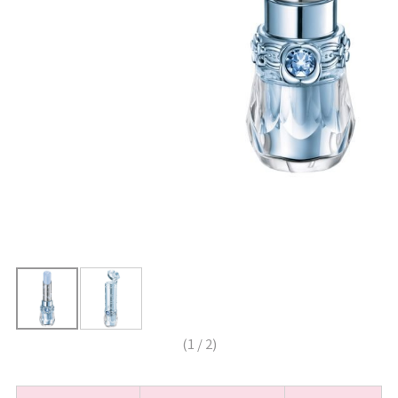
(
1
/
2
)