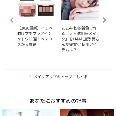
崩れな
【2026最新】イエベ
2026年秋冬新色で作
202
ブロ
向けプチプラアイシ
る「大人透明感メイ
GRA
200円
ャドウ11選！ベスコ
ク」をH&M 加勢 翼さ
ベス
すめ
スから厳選
んが提案♡ 使用アイ
部門
テムは？
肌の
だア
的GR
メイクアップのトップにもどる
あなたにおすすめの記事