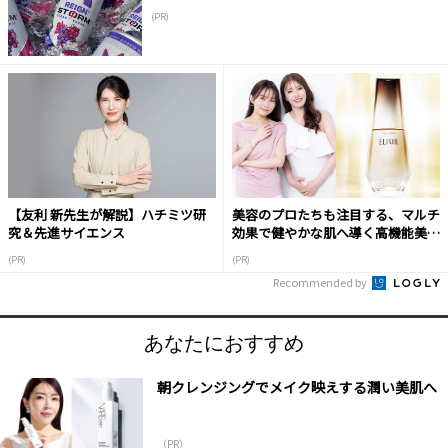
(PR)
【友利 新先生が解説】ハチミツ研
美容のプロたちも注目する、マルチ
究＆先進サイエンス
効果で健やかな肌へ導く高機能美容
液
(PR)
(PR)
Recommended by
あなたにおすすめ
朝クレンジングでメイク映えする潤い美肌へ
（PR）