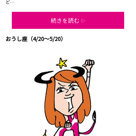
ど…
続きを読む
▷
おうし座（4/20～5/20）