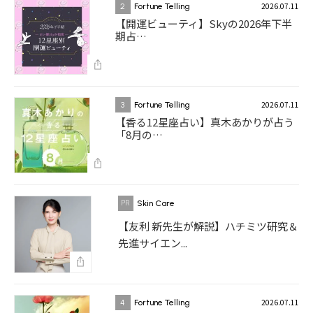
2026.07.11
2
Fortune Telling
【開運ビューティ】Skyの2026年下半
期占…
2026.07.11
3
Fortune Telling
【香る12星座占い】真木あかりが占う
「8月の…
Skin Care
【友利 新先生が解説】ハチミツ研究＆
先進サイエン...
2026.07.11
4
Fortune Telling