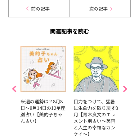
前の記事
次の記事
関連記事を読む
月16
来週の運勢は？8月8
目力をつけて、猛暑
真木
12星座
日～8月14日の12星座
に生命力を取り戻す8
い｜
ちゃ
別占い【美的子ちゃ
月【青木良文のエレ
って
ん占い】
メント別占い～美容
気持ち
と人生の幸福なカン
の運
ケイ～】