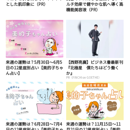
とした肌印象に（PR）
ルチ効果で健やかな肌へ導く高
機能美容液（PR）
来週の運勢は？5月30日～6月5
【西野亮廣】ビジネス書最新刊
日の12星座別占い【美的子ちゃ
『北極星 僕たちはどう働く
ん占い】
か』
PR（FINCHI on GOETHE）
来週の運勢は？6月28日～7月4
来週の運勢は？11月15日～11
日の12星座別占い【美的子ちゃ
月21日の12星座別占い【美的