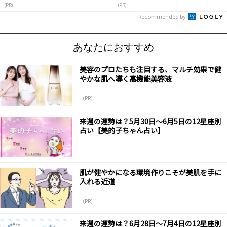
(PR)
(PR)
Recommended by
あなたにおすすめ
美容のプロたちも注目する、マルチ効果で健
やかな肌へ導く高機能美容液
（PR）
来週の運勢は？5月30日～6月5日の12星座別
占い【美的子ちゃん占い】
肌が健やかになる環境作りこそが美肌を手に
入れる近道
（PR）
来週の運勢は？6月28日～7月4日の12星座別