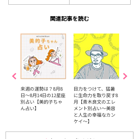
関連記事を読む
月16
来週の運勢は？8月8
目力をつけて、猛暑
真木
12星座
日～8月14日の12星座
に生命力を取り戻す8
い｜
ちゃ
別占い【美的子ちゃ
月【青木良文のエレ
って
ん占い】
メント別占い～美容
気持ち
と人生の幸福なカン
の運
ケイ～】