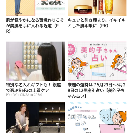
肌が健やかになる環境作りこそ
キュッと引き締まり、イキイキ
が美肌を手に入れる近道（P
とした肌印象に（PR）
R）
特別な名入れギフトも！ 銀座
来週の運勢は？5月23日～5月2
で選ぶReFaの上質ケア
9日の12星座別占い【美的子ち
PR（ReFa GINZA on CREA）
ゃん占い】