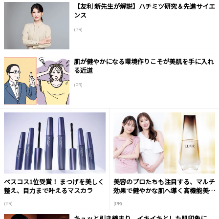
【友利 新先生が解説】ハチミツ研究＆先進サイエ
ンス
(PR)
肌が健やかになる環境作りこそが美肌を手に入れ
る近道
(PR)
ベスコス1位受賞！ まつげを美しく
美容のプロたちも注目する、マルチ
整え、目力まで叶えるマスカラ
効果で健やかな肌へ導く高機能美容
液
(PR)
(PR)
キュッと引き締まり、イキイキとした肌印象に