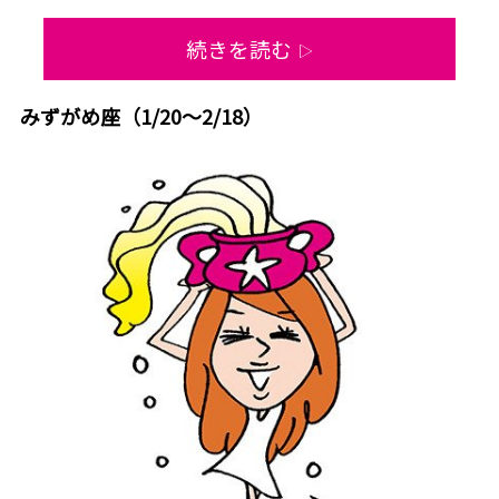
続きを読む
▷
みずがめ座（1/20～2/18）