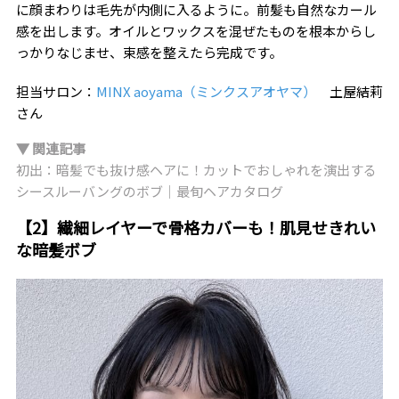
に顔まわりは毛先が内側に入るように。前髪も自然なカール
感を出します。オイルとワックスを混ぜたものを根本からし
っかりなじませ、束感を整えたら完成です。
担当サロン：
MINX aoyama（ミンクスアオヤマ）
土屋結莉
さん
▼ 関連記事
初出：暗髪でも抜け感ヘアに！カットでおしゃれを演出する
シースルーバングのボブ｜最旬ヘアカタログ
【2】繊細レイヤーで骨格カバーも！肌見せきれい
な暗髪ボブ