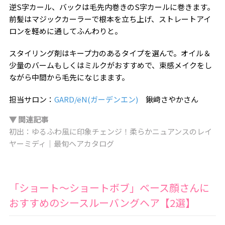
逆S字カール、バックは毛先内巻きのS字カールに巻きます。
前髪はマジックカーラーで根本を立ち上げ、ストレートアイ
ロンを軽めに通してふんわりと。
スタイリング剤はキープ力のあるタイプを選んで。オイル＆
少量のバームもしくはミルクがおすすめで、束感メイクをし
ながら中間から毛先になじまます。
担当サロン：
GARD/ëN(ガーデンエン)
鍬﨑さやかさん
▼ 関連記事
初出：ゆるふわ風に印象チェンジ！柔らかニュアンスのレイ
ヤーミディ｜最旬ヘアカタログ
「ショート～ショートボブ」ベース顔さんに
おすすめのシースルーバングヘア【2選】