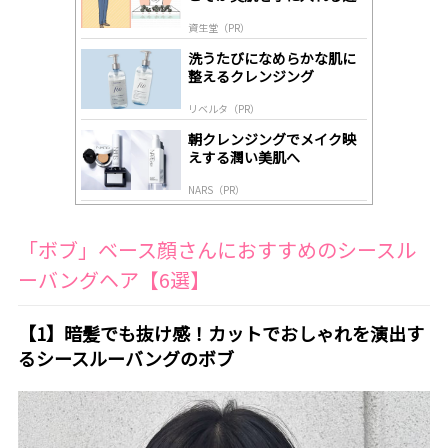
道
by
資生堂（PR）
lo
gl
洗うたびになめらかな肌に
y
整えるクレンジング
リベルタ（PR）
朝クレンジングでメイク映
えする潤い美肌へ
NARS（PR）
「ボブ」ベース顔さんにおすすめのシースル
ーバングヘア【6選】
【1】暗髪でも抜け感！カットでおしゃれを演出す
るシースルーバングのボブ