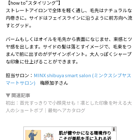
【how to“スタイリング”】
ストレートアイロンで全体を軽く通し、毛先はナチュラルな
内巻きに。サイドはフェイスラインに沿うように前方向へ流
すとグッド。
バームもしくはオイルを毛先から表面になじませ、束感とツ
ヤ感を出します。サイドの髪は落とすイメージで、毛束をつ
まんで前に出すのがデザインポイント。大人っぽくシャープ
な印象に仕上げることができます。
担当サロン：
MINX shibuya smart salon (ミンクスシブヤス
マートサロン)
梅原加子さん
▼ 関連記事
初出：首元すっきりで小顔見せも！凛とした印象を叶える大
人のショートボブ｜最旬ヘアカタログ
肌が健やかになる環境作り
A
こそが美肌を手に入れる近
ds