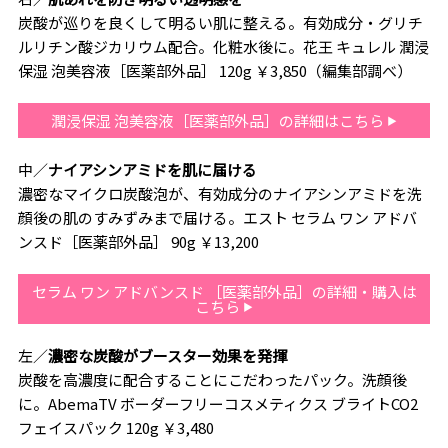
炭酸が巡りを良くして明るい肌に整える。有効成分・グリチ
ルリチン酸ジカリウム配合。化粧水後に。花王 キュレル 潤浸
保湿 泡美容液［医薬部外品］ 120g ￥3,850（編集部調べ）
潤浸保湿 泡美容液［医薬部外品］の詳細はこちら
中／
ナイアシンアミドを肌に届ける
濃密なマイクロ炭酸泡が、有効成分のナイアシンアミドを洗
顔後の肌のすみずみまで届ける。エスト セラム ワン アドバ
ンスド［医薬部外品］ 90g ￥13,200
セラム ワン アドバンスド ［医薬部外品］の詳細・購入は
こちら
左／
濃密な炭酸がブースター効果を発揮
炭酸を高濃度に配合することにこだわったパック。洗顔後
に。AbemaTV ボーダーフリーコスメティクス ブライトCO2
フェイスパック 120g ￥3,480