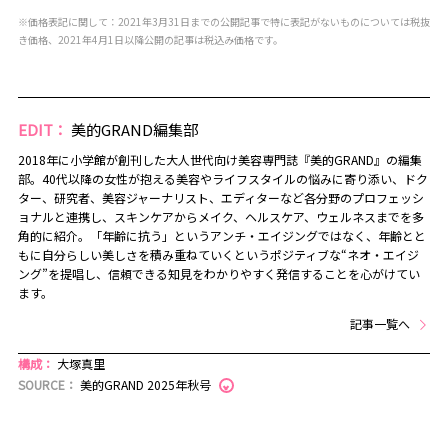
※価格表記に関して：2021年3月31日までの公開記事で特に表記がないものについては税抜
き価格、2021年4月1日以降公開の記事は税込み価格です。
EDIT：
美的GRAND編集部
2018年に小学館が創刊した大人世代向け美容専門誌『美的GRAND』の編集
部。40代以降の女性が抱える美容やライフスタイルの悩みに寄り添い、ドク
ター、研究者、美容ジャーナリスト、エディターなど各分野のプロフェッシ
ョナルと連携し、スキンケアからメイク、ヘルスケア、ウェルネスまでを多
角的に紹介。「年齢に抗う」というアンチ・エイジングではなく、年齢とと
もに自分らしい美しさを積み重ねていくというポジティブな“ネオ・エイジ
ング”を提唱し、信頼できる知見をわかりやすく発信することを心がけてい
ます。
記事一覧へ
構成：
大塚真里
SOURCE：
美的GRAND 2025年秋号