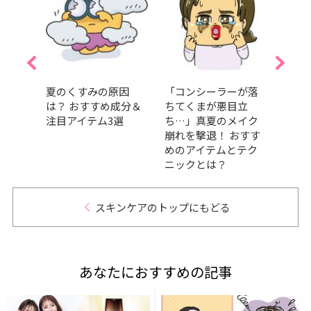
プチプ
夏のくすみの原因
「コンシーラーが落
山崎
4選！
は？ おすすめ成分＆
ちてくまが悪目立
「日
気ア
注目アイテム3選
ち…」真夏のメイク
カバ
崩れを撃退！ おすす
大公
めのアイテムとテク
サプ
ニックとは？
スキンケアのトップにもどる
あなたにおすすめの記事