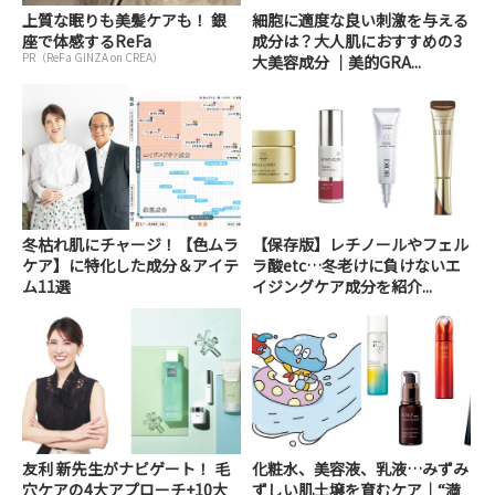
上質な眠りも美髪ケアも！ 銀
細胞に適度な良い刺激を与える
座で体感するReFa
成分は？大人肌におすすめの3
PR（ReFa GINZA on CREA）
大美容成分 ｜美的GRA...
冬枯れ肌にチャージ！【色ムラ
【保存版】レチノールやフェル
ケア】に特化した成分＆アイテ
ラ酸etc…冬老けに負けないエ
ム11選
イジングケア成分を紹介...
友利 新先生がナビゲート！ 毛
化粧水、美容液、乳液…みずみ
穴ケアの4大アプローチ+10大
ずしい肌土壌を育むケア｜“満