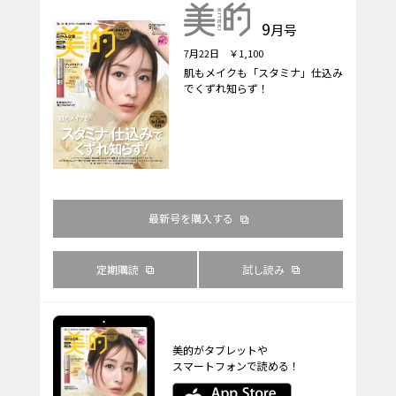
9
月号
7月22日 ￥1,100
肌もメイクも「スタミナ」仕込み
でくずれ知らず！
最新号を購入する
定期購読
試し読み
美的がタブレットや
スマートフォンで読める！