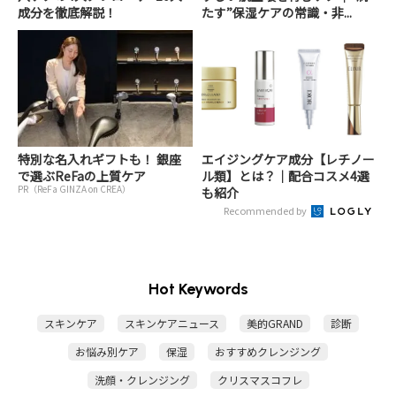
成分を徹底解説！
たす”保湿ケアの常識・非...
特別な名入れギフトも！ 銀座
エイジングケア成分【レチノー
で選ぶReFaの上質ケア
ル類】とは？｜配合コスメ4選
PR（ReFa GINZA on CREA）
も紹介
Recommended by
Hot Keywords
スキンケア
スキンケアニュース
美的GRAND
診断
お悩み別ケア
保湿
おすすめクレンジング
洗顔・クレンジング
クリスマスコフレ