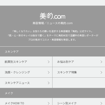
美容情報／ニュースの美的.com
「美しくなりたい」女性たちの願いを追求する美容雑誌『美的』公式サイト。
「肌・心・体のキレイは自分で磨く」をテーマに美的本誌で活躍中の美容レポーターが
プロの視点でコスメ・美容情報を発信します。
スキンケア
肌質別スキンケア
お悩み別ケア
洗顔・クレンジング
スキンケア特集
スキンケアニュース
メイク
メイクHOW TO
シーン別メイク