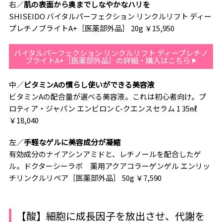
右／
肌の表面から奥までしなやかなハリを
SHISEIDO バイタルパーフェクション リンクルリフト ディー
プレチノブライトA+［医薬部外品］ 20g ￥15,950
バイタルパーフェクション リンクルリフト ディープレチノ
ブライトA+［医薬部外品］の詳細・購入はこちら
中／
ビタミンAの慣らし使いができる美容液
ビタミンAの配合量が選べる美容液。これは初心者向け。プ
ロティア・ジャパン エンビロン C-クエンスセラム 1 35㎖
￥18,040
左／
手軽なゲルに美容成分が凝縮
有効成分のナイアシンアミドと、レチノールを配合したゲ
ル。ドクターシーラボ 薬用アクアコラーゲンゲル エンリッ
チリンクルリペア［医薬部外品］ 50g ￥7,590
【酸】細胞に成長因子を放出させ、代謝を