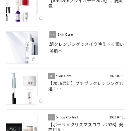
【Amazonプライムデー2026】ご褒美
気…
Skin Care
朝クレンジングでメイク映えする潤い
美肌へ
2026.07.31
4
Skin Care
【2026最新】プチプラクレンジング12
選！…
2026.07.31
5
Xmas Coffret
【ポーラ×クリスマスコフレ2026】発
売日＆…