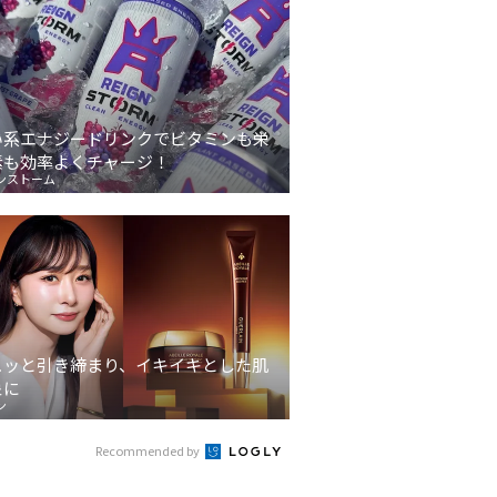
い系エナジードリンクでビタミンも栄
素も効率よくチャージ！
ンストーム
ュッと引き締まり、イキイキとした肌
象に
ン
Recommended by