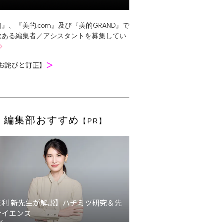
』、『美的.com』及び『美的GRAND』で
欲ある編集者／アシスタントを募集してい
お詫びと訂正】
＞
編集部おすすめ
【PR】
友利 新先生が解説】ハチミツ研究＆先
サイエンス
ン