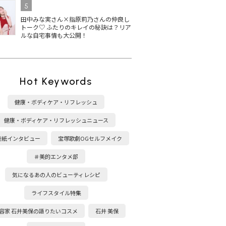
5
田中みな実さん×指原莉乃さんの仲良し
トーク♡ ふたりのキレイの秘訣は？リア
ルな自宅事情も大公開！
Hot Keywords
健康・ボディケア・リフレッシュ
健康・ボディケア・リフレッシュニュース
表紙インタビュー
宝塚歌劇OGセルフメイク
＃美的エンタメ部
気になるあの人のビューティレシピ
ライフスタイル特集
容家 石井美保の語りたいコスメ
石井 美保