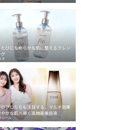
うたびになめらかな肌に整えるクレン
ング
ルタ
容のプロたちも注目する、マルチ効果
健やかな肌へ導く高機能美容液
クシール