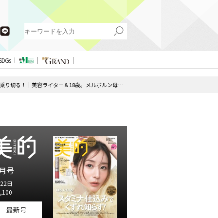
SDGs
JK、季節の変わり目を韓国コスメで乗り切る！｜美容ライター＆18歳。メルボルン母娘美容Days
月号
22日
,100
最新号