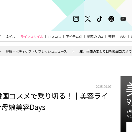
ア
ネイル
ライフスタイル
ベスコス
アイテム別
美容のプロ
連載
占い
健康・ボディケア・リフレッシュニュース
2025.09.07
韓国コスメで乗り切る！｜美容ライ
9
母娘美容Days
7月
￥1