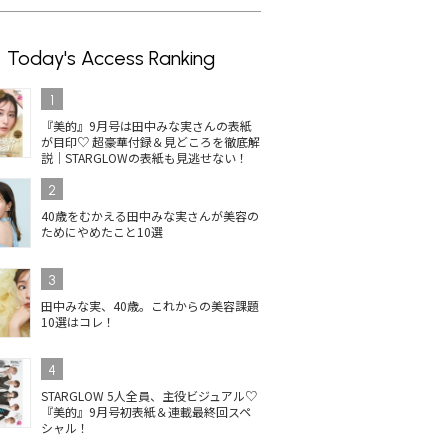
Today's Access Ranking
1
『美的』9月号は田中みな実さんの表紙
が目印♡ 超豪華付録＆見どころを徹底解
説｜STARGLOWの表紙も見逃せない！
2
40歳をむかえる田中みな実さんが美容の
ためにやめたこと10選
3
田中みな実、40歳。これからの美容課題
10選はコレ！
4
STARGLOW 5人全員、主役ビジュアル♡
『美的』9月号初表紙＆連載最終回スペ
シャル！