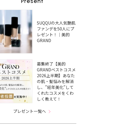
Present
SUQQUの大人気艶肌
ファンデを50人にプ
レゼント！｜美的
GRAND
募集終了【美的
GRANDベストコスメ
2026上半期】あなた
の肌・髪悩みを解消
し、”経年美化”して
くれたコスメをくわ
しく教えて！
プレゼント一覧へ