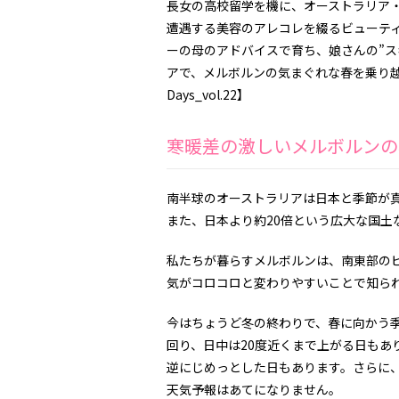
長女の高校留学を機に、オーストラリア・
遭遇する美容のアレコレを綴るビューティ
ーの母のアドバイスで育ち、娘さんの”ス
アで、メルボルンの気まぐれな春を乗り越
Days_vol.22】
寒暖差の激しいメルボルンの
南半球のオーストラリアは日本と季節が
また、日本より約
20
倍という広大な国土
私たちが暮らすメルボルンは、南東部の
気がコロコロと変わりやすいことで知られ
今はちょうど冬の終わりで、春に向かう
回り、日中は
20
度近くまで上がる日もあ
逆にじめっとした日もあります。さらに
天気予報はあてになりません。