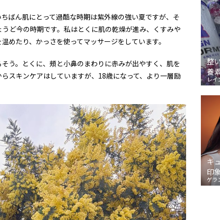
いちばん肌にとって過酷な時期は紫外線の強い夏ですが、そ
ょうど今の時期です。私はとくに肌の乾燥が進み、くすみや
を温めたり、かっさを使ってマッサージをしています。
整
るそう。とくに、頰と小鼻のまわりに赤みが出やすく、肌を
養
からスキンケアはしていますが、
18
歳になって、より一層励
レイ
キ
印
ゲラ