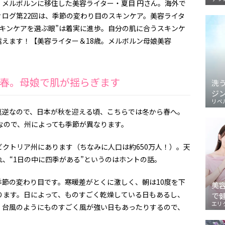
メルボルンに移住した美容ライター・夏目 円さん。海外で
ログ第22回は、季節の変わり目のスキンケア。美容ライタ
キンケアを選ぶ眼”は着実に進歩。自分の肌に合うスキンケ
えます！【美容ライター＆18歳。メルボルン母娘美容
春。母娘で肌が揺らぎます
洗
ジ
リベ
真逆なので、日本が秋を迎える頃、こちらでは冬から春へ。
なので、州によっても季節が異なります。
ビクトリア州にあります（ちなみに人口は約
650
万人！）。天
、“
1
日の中に四季がある”というのはホントの話。
季節の変わり目です。寒暖差がとくに激しく、朝は
10
度を下
美
ります。日によって、ものすごく乾燥している日もあるし、
で
エリ
、台風のようにものすごく風が強い日もあったりするので、