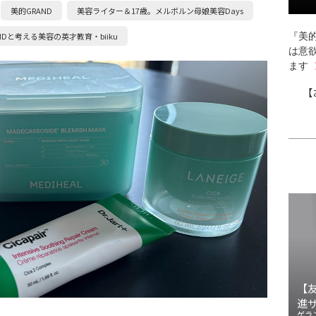
美的GRAND
美容ライター＆17歳。メルボルン母娘美容Days
NDと考える美容の英才教育・biiku
『美的
は意
ます
【
【
進
ゲラ