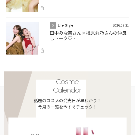
2026.07.21
5
Life Style
田中みな実さん×指原莉乃さんの仲良
しトーク♡…
Cosme
Calendar
話題のコスメの発売日が早わかり！
今月の一覧を今すぐチェック！