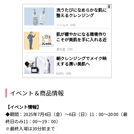
洗うたびになめらかな肌に
A
整えるクレンジング
ds
by
リベルタ（PR）
lo
gl
肌が健やかになる環境作り
y
こそが美肌を手に入れる近
道
資生堂（PR）
朝クレンジングでメイク映
えする潤い美肌へ
NARS（PR）
イベント＆商品情報
【イベント情報】
◆期間：2025年7月4日（金）～6日（日）11：00～20:00（最
終日のみ11：00～19：00）
※最終入場は30分前まで