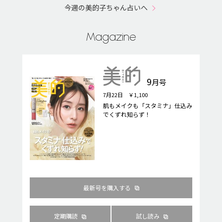
今週の美的子ちゃん占いへ
Magazine
9
月号
7月22日 ￥1,100
肌もメイクも「スタミナ」仕込み
でくずれ知らず！
最新号を購入する
定期購読
試し読み