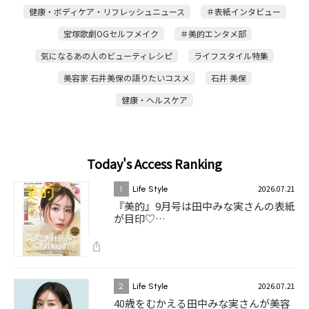
健康・ボディケア・リフレッシュニュース
＃表紙インタビュー
宝塚歌劇OGセルフメイク
＃美的エンタメ部
気になるあの人のビューティレシピ
ライフスタイル特集
美容家 石井美保の語りたいコスメ
石井 美保
健康・ヘルスケア
Today's Access Ranking
2026.07.21
1
Life Style
『美的』9月号は田中みな実さんの表紙
が目印♡…
2026.07.21
2
Life Style
40歳をむかえる田中みな実さんが美容