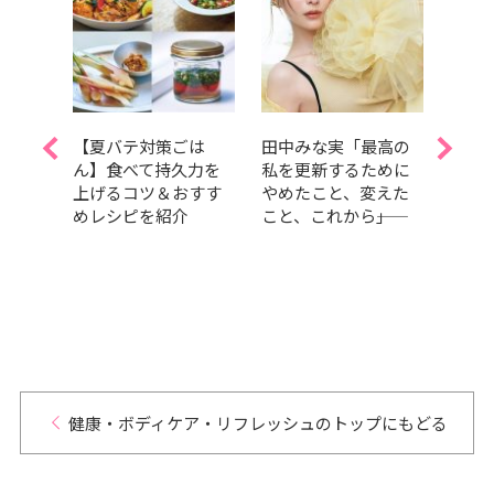
Oさん
【夏バテ対策ごは
田中みな実「最高の
レベ
が美
ん】食べて持久力を
私を更新するために
コン
初登
上げるコツ＆おすす
やめたこと、変えた
題、
TO』
めレシピを紹介
こと、これから――」
た【
ーテ
族29
！
健康・ボディケア・リフレッシュのトップにもどる