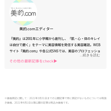
美的.comエディター
『美的』は2001年に小学館から創刊し、「肌・心・体のキレイ
は自分で磨く」をテーマに美容情報を発信する美容雑誌。WEB
サイト『美的.com』や各公式SNSでは、美容のプロフェッショ
...続きを読む
ナルが美容と健康に関するタイムリーなニュース情報を毎日お
その他の最新記事をcheck▶︎
届けしています。トータルメディアパワーは美容雑誌の中で
No.1。約1,000名の読者組織「美的クラブ」「メンズ美的クラ
ブ」や、専属読者モデル組織「美的リーダーズ」も活躍中。男
性に向けた美容情報を発信する「美的HEN」も運営し、「美し
くなりたい」という願いを追及するすべての人にむけて、美容
＆ライフスタイル情報を幅広く、またディープにお伝えしてい
※価格表記に関して：2021年3月31日までの公開記事で特に表記がないものについては税抜
きます。
き価格、2021年4月1日以降公開の記事は税込み価格です。