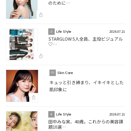
のために…
2026.07.21
3
Life Style
STARGLOW 5人全員、主役ビジュアル
♡…
Skin Care
キュッと引き締まり、イキイキとした
肌印象に
2026.07.21
4
Life Style
田中みな実、40歳。これからの美容課
題10選…