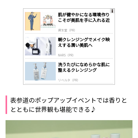
肌が健やかになる環境作り
A
こそが美肌を手に入れる近
ds
道
by
資生堂（PR）
lo
gl
朝クレンジングでメイク映
y
えする潤い美肌へ
NARS（PR）
洗うたびになめらかな肌に
整えるクレンジング
リベルタ（PR）
表参道のポップアップイベントでは香りと
とともに世界観も堪能できる♪