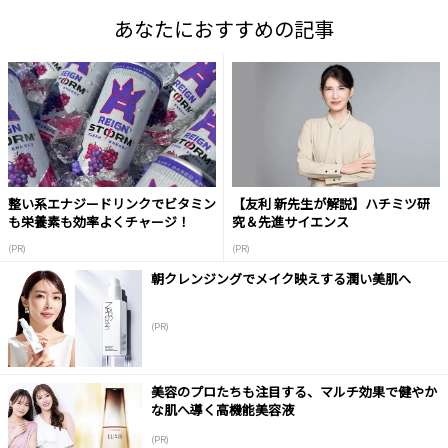
あなたにおすすめの記事
整い系エナジードリンクでビタミン
【友利 新先生が解説】ハチミツ研
も栄養素も効率よくチャージ！
究＆先進サイエンス
(PR)
(PR)
朝クレンジングでメイク映えする潤い美肌へ
(PR)
美容のプロたちも注目する、マルチ効果で健やか
な肌へ導く高機能美容液
(PR)