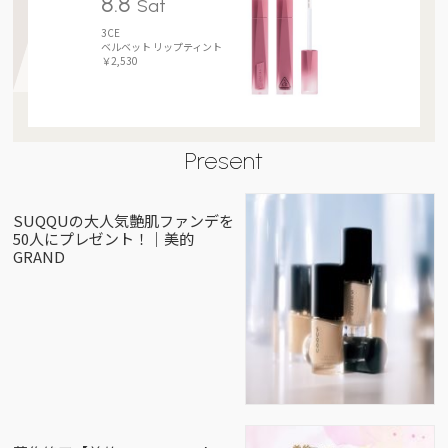
8.8
Sat
3CE
ベルベット リップティント
￥2,530
Present
SUQQUの大人気艶肌ファンデを
50人にプレゼント！｜美的
GRAND