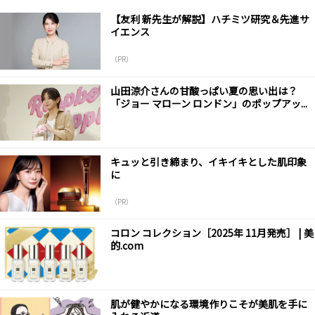
【友利 新先生が解説】ハチミツ研究＆先進サ
イエンス
（PR）
山田涼介さんの甘酸っぱい夏の思い出は？
「ジョー マローン ロンドン」のポップアッ...
キュッと引き締まり、イキイキとした肌印象
に
（PR）
コロン コレクション［2025年 11月発売］ | 美
的.com
肌が健やかになる環境作りこそが美肌を手に