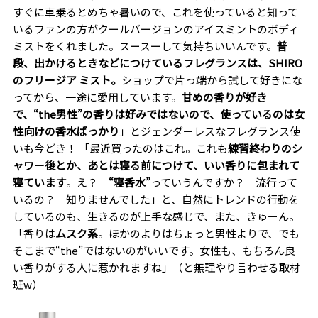
すぐに車乗るとめちゃ暑いので、これを使っていると知って
いるファンの方がクールバージョンのアイスミントのボディ
ミストをくれました。スースーして気持ちいいんです。
普
段、出かけるときなどにつけているフレグランスは、
SHIRO
のフリージア ミスト。
ショップで片っ端から試して好きにな
ってから、一途に愛用しています。
甘めの香りが好き
で、“
the男性
”の香りは好みではないので、使っているのは女
性向けの香水ばっかり
」とジェンダーレスなフレグランス使
いも今どき！ 「最近買ったのはこれ。これも
練習終わりのシ
ャワー後とか、あとは寝る前につけて、いい香りに包まれて
寝ています
。え？
“寝香水”
っていうんですか？ 流行って
いるの？ 知りませんでした」と、自然にトレンドの行動を
しているのも、生きるのが上手な感じで、また、きゅーん。
「香りは
ムスク系
。ほかのよりはちょっと男性よりで、でも
そこまで“
the
”ではないのがいいです。女性も、もちろん良
い香りがする人に惹かれますね」（と無理やり言わせる取材
班
w
）