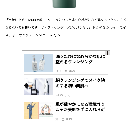
「日焼け止めもAnuaを愛用中。しっとりした塗り心地だけれど乾くとさらり。白く
ならないのも良いです」
ザ・ファウンダーズジャパン
Anua ドクダミ シルキー モイ
スチャー サンクリーム 50ml ￥2,350
洗うたびになめらかな肌に
A
整えるクレンジング
ds
by
リベルタ（PR）
lo
gl
朝クレンジングでメイク映
y
えする潤い美肌へ
NARS（PR）
肌が健やかになる環境作り
こそが美肌を手に入れる近
道
資生堂（PR）