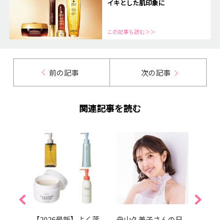
イキとした肌印象に
この記事も読む＞＞
前の記事
次の記事
関連記事を読む
的エデ
【2026最新】よく落
舟山久美子さんの日
夏を