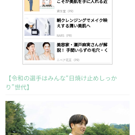
こそが美肌を手に入れる近
ds
道
by
資生堂（PR）
lo
gl
朝クレンジングでメイク映
y
えする潤い美肌へ
NARS（PR）
美容家・瀬戸麻実さんが解
説！ 手間いらずの毛穴・く
すみケア
ニベア花王（PR）
【令和の選手はみんな“日焼け止めしっか
り”世代】