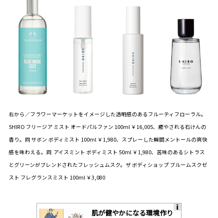
右から／フラワーマーケットをイメージした透明感のあるフルーティフローラル。
SHIRO フリージア ミスト オードパルファン 100ml ￥16,005、癒やされる石けんの
香り。同 サボン ボディミスト 100ml ￥1,980、スプレーした瞬間メントールの爽快
感を味わえる。同 アイスミント ボディミスト 50ml ￥1,980、苦味のあるシトラス
とグリーンがブレンドされたフレッシュムスク。ザ ボディショップ ブルームスクゼ
スト フレグランスミスト 100ml ￥3,080
肌が健やかになる環境作り
A