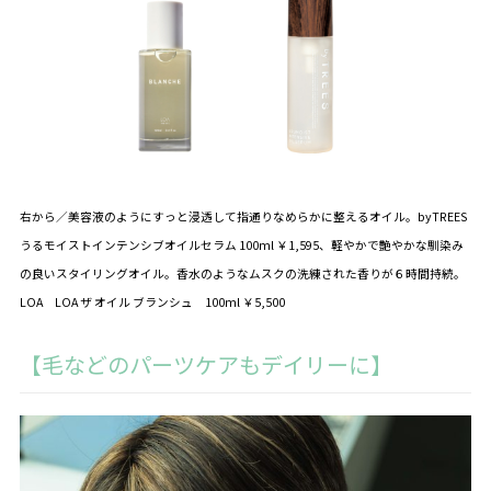
右から／美容液のようにすっと浸透して指通りなめらかに整えるオイル。byTREES
うるモイストインテンシブオイルセラム 100ml ￥1,595、
軽やかで艶やかな馴染み
の良いスタイリングオイル
。香水のようなムスクの洗練された香りが６時間持続。
LOA LOA ザ オイル ブランシュ 100ml ￥5,500
【毛などのパーツケアもデイリーに】