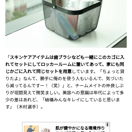
「
スキンケアアイテムは歯ブラシなども一緒にこのカゴに入
れてセットにしてロッカールームに置いてあって、家にも同
じかごに入れて同じセットを用意
しています。「ちょっと貸
りたよ」なんて、勝手に俺のを使う人もいるんで、気づいた
ら減ってるんですー！（笑）」と、チームメイトの仲良しぶ
りが垣間見えて微笑ましい。美容への意識は年代によって多
少の差はあれど、「結構みんなキレイにしていると思いま
す」（木村選手）。
肌が健やかになる環境作り
A