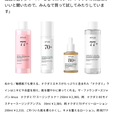
いいと聞いたので、みんなで買って試してみたりしていま
す」
右から／敏感肌でも使える、ドクダミエキスがたっぷりと含まれた「ドクダミ」ラ
インはニキビや炎症を抑え、肌を健やかに保ってくれる。
ザ・ファウンダーズジャ
パン
Anua ドクダミ 77 スージング トナー 250ml ￥2,380、同 ドクダミ 80 モイ
スチャースージングアンプル 30ml ￥2,580、同 ドクダミ70 デイリーローション
200ml ￥2,310、ごわついた肌を柔らかくし、キメを整えるローション。同 桃77ナ