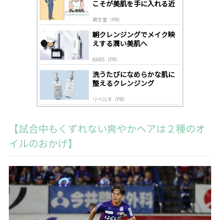
こそが美肌を手に入れる近
ds
道
by
資生堂（PR）
lo
gl
朝クレンジングでメイク映
y
えする潤い美肌へ
NARS（PR）
洗うたびになめらかな肌に
整えるクレンジング
リベルタ（PR）
【試合中もくずれない爽やかヘアは２種のオ
イルのおかげ】