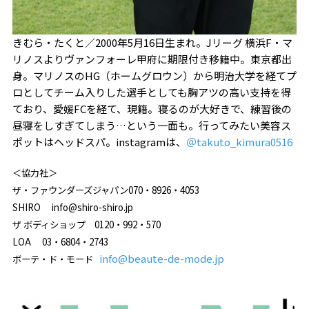
きむら・たくと／
2000
年
5
月
16
日生まれ。
J
リーグ 横浜
F
・マ
リノスよりヴァンフォーレ甲府に期限付き移籍中。東京都出
身。マリノスの
HG
（ホームグロウン）から明治大学を経てプ
ロとしてチーム入りした選手としても胸アツの高い支持を得
ており、愛媛
FC
を経て、現籍。寝るのが大好きで、練習後の
昼寝をしすぎてしまう…という一面も。行ってみたい美容ス
ポットはヘッドスパ。instagramは、
＠takuto_kimura0516
＜協力社＞
ザ・ファウンダーズジャパン
070・8926・4053
SHIRO info@shiro-shiro.jp
ザ ボディショップ 0120・992・570
LOA
03・6804・2743
info@beaute-de-mode.jp
ボーテ・ド・モード