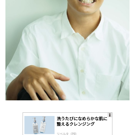
洗うたびになめらかな肌に
A
整えるクレンジング
ds
by
リベルタ（PR）