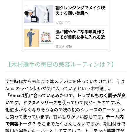
lo
gl
朝クレンジングでメイク映
y
えする潤い美肌へ
NARS（PR）
肌が健やかになる環境作り
こそが美肌を手に入れる近
道
資生堂（PR）
【木村選手の毎日の美容ルーティンは？】
学生時代から去年まではメラノ
CC
を使っていたけれど、今は
A
nua
のライン使いが気に入っているという木村選手。
「A
nua
は肌に合っているみたいで、トラブルもなく調子が良
い
です。ドクダミシリーズを使っていて良かったのですが、
化粧水がなくなりそうなので次の桃のシリーズのローション
も買って使っています。甘い香りがいい感じです。
チーム内
で美容トーク？
そこまでたくさんしないですが、期限付きで
韓国の選手がキーパーとして来ていて、トリデンの美容液が