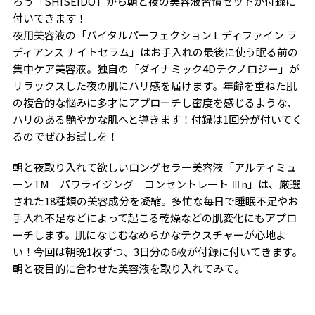
ろう「SHISEIDO」から朝と夜の美容液習慣セットが付録に
付いてきます！
夜用美容液の「バイタルパーフェクション L ディファイン ラ
ディアンス ナイトセラム」はお手入れの最後に使う眠る前の
集中ケア美容液。独自の「ダイナミック4Dテクノロジー」が
リラックスした夜の肌にハリ感を届けます。年齢を重ねた肌
の複合的な悩みに多才にアプローチし密度を感じるような、
ハリのある艶やかな肌へと導きます！付録は1回分が付いてく
るのでぜひお試しを！
朝と夜取り入れて欲しいロングセラー美容液「アルティミュ
ーン
TM
パワライジング コンセントレート Ⅲn」は、厳選
された18種類の美容成分を凝縮。多忙な毎日で睡眠不足やお
手入れ不足などによって起こる乾燥などの肌変化にもアプロ
ーチします。肌になじむなめらかなテクスチャーが心地よ
い！今回は朝晩1枚ずつ、3日分の6枚が付録に付いてきます。
朝と夜目的に合わせた美容液を取り入れてみて。