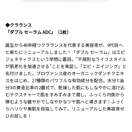
◆クラランス
「ダブル セーラム ADC」（1枚）
誕生から40年経つクラランスを代表する美容液が、9代目へ
と新たにリニューアルしました！「ダブル セーラム」はエピ
ジェネティクスという学問に着目。"不規則なライフスタイル
が肌老化を加速させる"ことを実証し「エピ・エイジング」と
名付けました。プロヴァンス産のオーガニックダンチクエキ
スをはじめ、27種類のパワフルな有効成分を配合。水分7:油
分3の黄金比率の2層式で、乾燥した肌にもしなやかに溶け込
むテクスチャーで肌をすみずみまで潤し、ふっくら内側から
弾むような健やかでしなやかなツヤ肌へと導きます！ふっく
らハリツヤ美肌を目指してみて。リニューアルした美容液ぜ
ひお試しを！