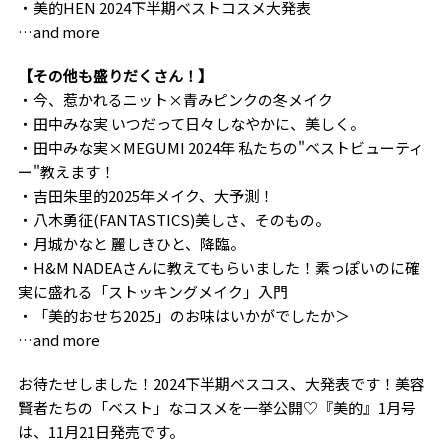
・美的HEN 2024下半期ベストコスメ大発表
…and more
【その他も盛りだくさん！】
・今、惹かれるニット×青みピンクの冬メイク
・田中みな実 いつだって日々しなやかに、美しく。
・田中みな実×MEGUMI 2024年 私たちの"ベストビューティ
ー"教えます！
・吉田朱里的2025年メイク、大予測！
・八木勇征(FANTASTICS)美しさ、そのもの。
・月城かなと 麗しきひと、降臨。
・H&M NADEAさんに教えてもらいました！素っぽいのに確
実に盛れる「ストッキングメイク」入門
・「美的おせち2025」のお味はいかがでしたか＞
…and more
お待たせしました！2024下半期ベスコス、大発表です！美容
賢者たちの「ベスト」なコスメを一挙公開♡『美的』1月号
は、11月21日発売です。