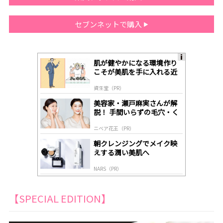
セブンネットで購入
肌が健やかになる環境作り
A
こそが美肌を手に入れる近
ds
道
by
資生堂（PR）
lo
gl
美容家・瀬戸麻実さんが解
y
説！ 手間いらずの毛穴・く
すみケア
ニベア花王（PR）
朝クレンジングでメイク映
えする潤い美肌へ
NARS（PR）
【SPECIAL EDITION】