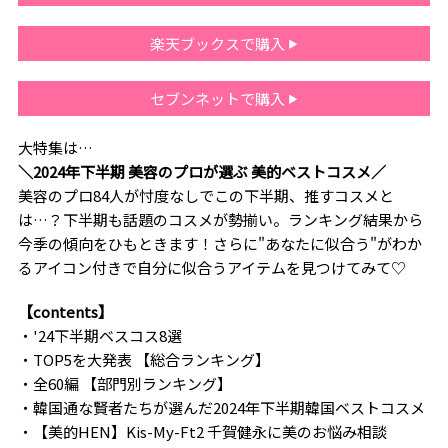
楽天ブックスで購入
セブンネットで購入
大特集は…
＼2024年下半期 美容のプロが選ぶ 美的ベストコスメ／
美容のプロ84人が忖度なしでこの下半期、推すコスメと
は…？下半期も話題のコスメが勢揃い。ランキング結果から
今季の傾向をひもときます！さらに"あなたに似合う"がわか
るアイコン付きで自分に似合うアイテムを見つけてみて♡
【contents】
・'24下半期ベスコス8選
・TOP5を大発表 【総合ランキング】
・全60編 【部門別ランキング】
・韓国通な賢者たちが選んだ2024年下半期韓国ベストコスメ
・【美的HEN】Kis-My-Ft2 千賀健永に美のお悩み相談