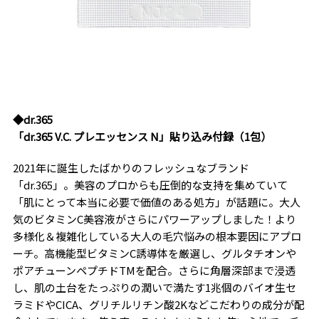
◆dr.365
「dr.365 V.C. プレエッセンス N」貼り込み付録（1包）
2021年に誕生したばかりのフレッシュなブランド
「dr.365」。美容のプロからも圧倒的な支持を集めていて
「肌にとって本当に必要で価値のある処方」が話題に。大人
気のビタミンC美容液がさらにパワーアップしました！より
多様化＆複雑化している大人の毛穴悩みの根本要因にアプロ
ーチ。高機能型ビタミンC誘導体を厳選し、グルタチオンや
ポアチューンペプチドTMを配合。さらに角層深部まで浸透
し、肌の土台をたっぷりの潤いで満たす1兆個のバイオ生セ
ラミドやCICA、グリチルリチン酸2Kなどこだわりの成分が配