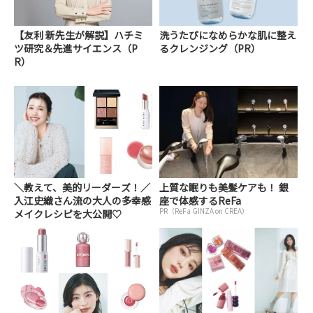
【友利 新先生が解説】ハチミ
洗うたびになめらかな肌に整え
ツ研究＆先進サイエンス（P
るクレンジング（PR）
R）
＼教えて、美的リーダーズ！／
上質な眠りも美髪ケアも！ 銀
入江史織さん流の大人の多幸感
座で体感するReFa
PR（ReFa GINZA on CREA）
メイクレシピを大公開♡