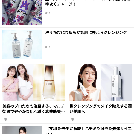
率よくチャージ！
(PR)
洗うたびになめらかな肌に整えるクレンジング
(PR)
美容のプロたちも注目する、マルチ
朝クレンジングでメイク映えする潤
効果で健やかな肌へ導く高機能美容
い美肌へ
液
(PR)
(PR)
【友利 新先生が解説】ハチミツ研究＆先進サイエ
ンス