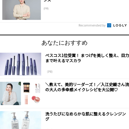
(PR)
Recommended by
あなたにおすすめ
ベスコス1位受賞！ まつげを美しく整え、目力
まで叶えるマスカラ
（PR）
＼教えて、美的リーダーズ！／入江史織さん流
の大人の多幸感メイクレシピを大公開♡
洗うたびになめらかな肌に整えるクレンジン
グ