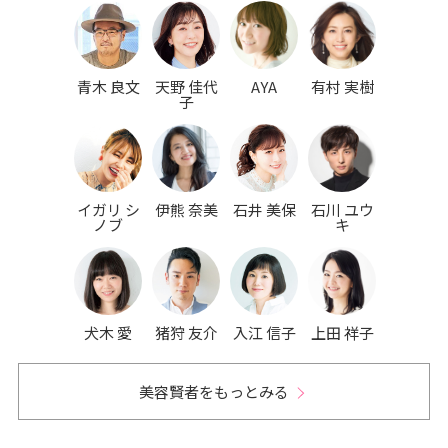
青木 良文
天野 佳代
AYA
有村 実樹
子
イガリ シ
伊熊 奈美
石井 美保
石川 ユウ
ノブ
キ
犬木 愛
猪狩 友介
入江 信子
上田 祥子
美容賢者をもっとみる