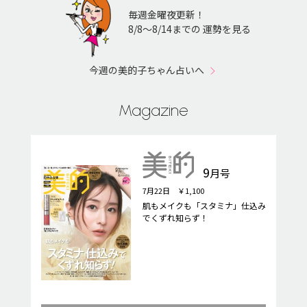
毎週金曜夜更新！
8/8〜8/14までの 運勢を見る
今週の美的子ちゃん占いへ
Magazine
9
月号
7月22日 ￥1,100
肌もメイクも「スタミナ」仕込み
でくずれ知らず！