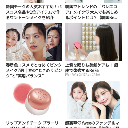
韓国チークの人気おすすめ！ベ
韓国でトレンドの「バレエコ
スコス名品や1位アイテムで作
ア」メイク♡ 大人でも楽しめ
るワントーンメイクを紹介
るポイントとは？【韓国Be...
春新色コスメでときめくピンク
上質な眠りも美髪ケアも！ 銀
メイク7選｜春の“ときめくピン
座で体感するReFa
PR（ReFa GINZA on CREA）
ク”と“実用バランス”
リップアンドチーク ブラーリ
超豪華♡ fweeのファンデ＆マ