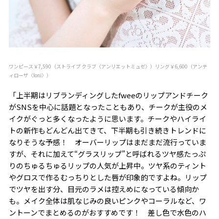
ワンピース￥7,590（ストライプ クラブ〈アンリエットミュゼ〉）リング￥6,600（アンテ
ィローザ〈loni〉）
「上半期はリブランディングしたfweeのリップアンドチーク
がSNSを中心に話題となったこともあり、チークが主役のメ
イクがぐっと多くなったように思います。チークやハイライ
トの新作もどんどん出てきて、下半期も引き続きトレンドに
なりそうな予感！ オーバーリップはまだまだ流行っていま
すが、それに加えて“グラスリップ”と呼ばれるツヤ感たっぷ
りのちゅるちゅるリップの人気が上昇中。ツヤ系のティント
やグロスで作るむっちりとした唇が印象的ですよね。リップ
でツヤを出す分、目元のラメは控えめになっている傾向か
も。メイク全体は肌なじみの良いピンクやコーラルなど、ワ
ントーンでまとめるのがおすすめです！ 差し色で水色のハ