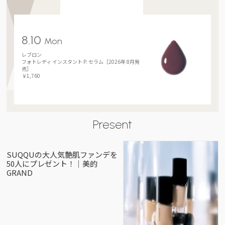
8.10
Mon
レブロン
フォトレディ インスタント P. セラム［2026年 8月発
売］
￥1,760
Present
SUQQUの大人気艶肌ファンデを
50人にプレゼント！｜美的
GRAND