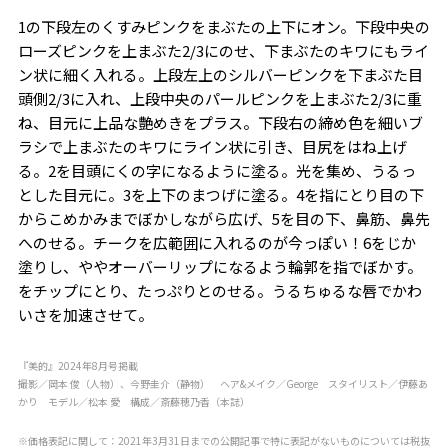
1の下段左のくすみピンクをまぶたの上下にオン。下段中央の
ローズピンクを上まぶた2/3にのせ、下まぶたのキワにもライ
ン状に細く入れる。上段左上のシルバーピンクを下まぶた目
頭側2/3に入れ、上段中央のパールピンクを上まぶた2/3に重
ね、目元に上品な艶めきをプラス。下段右の締め色を細いブ
ラシで上まぶたのキワにライン状に引き、目尻をはね上げ
る。2を目頭にくの字になるように塗る。光を集め、うるっ
とした目元に。3を上下のまつげに塗る。4を指にとり目の下
からこめかみまでぼかしながら広げ、5を目の下、鼻筋、鼻先
へのせる。チークを広範囲に入れるのが今っぽい！6をじか
塗りし、ややオーバーリップになるよう輪郭を指でぼかす。
をチップにとり、たっぷりとのせる。うるちゅるな唇でかわ
いさを加速させて。
『美的』2024年8月号掲載
撮影／岡本 俊（人物）、今野圭介（静物） ヘア&メイク／George スタイリスト／伊藤あ
かり モデル／松本 愛 構成／斎藤穂乃香（本誌）
※価格表記に関して：2021年3月31日までの公開記事で特に表記がないものについては税抜