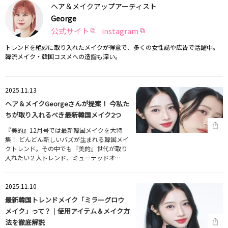
ヘア＆メイクアップアーティスト
George
公式サイト
instagram
トレンドを絶妙に取り入れたメイクが得意で、多くの女性誌や広告で活躍中。
韓流メイク・韓国コスメへの造詣も深い。
2025.11.13
ヘア＆メイクGeorgeさんが提案！ 今私た
ちが取り入れるべき最新韓国メイク2つ
『美的』12月号では最新韓国メイクを大特
集！ どんどん新しいバズが生まれる韓国メイ
クトレンド。その中でも『美的』世代が取り
入れたい２大トレンド、ミューテッドオ…
2025.11.10
最新韓国トレンドメイク「ミラーグロウ
メイク」って？｜使用アイテム＆メイク方
法を徹底解説