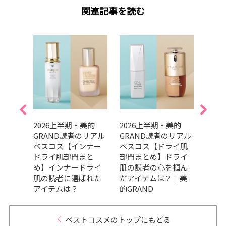
関連記事を読む
的ベス
2026上半期・美的
2026上半期・美的
美容賢
ルプ
GRAND読者のリアル
GRAND読者のリアル
美的G
ア1位
ベスコス【インナー
ベスコス【ドライ肌
経年
くす
ドライ肌部門まと
部門まとめ】ドライ
【ベ
で♡
め】インナードライ
肌の読者の心を掴ん
門】
肌の読者に選ばれた
だアイテムは？｜美
スメ
アイテムは？
的GRAND
今こ
ベストコスメのトップにもどる