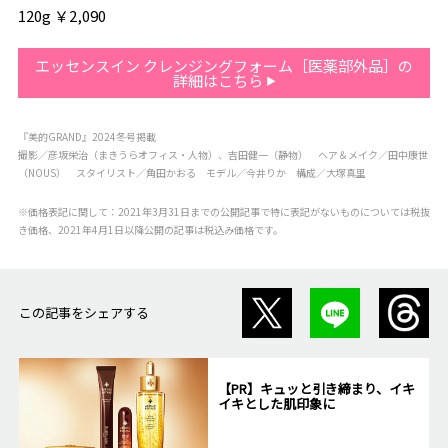
120g ￥2,090
エッセンスイン クレンジングフォーム［医薬部外品］の
詳細はこちら
『美的GRAND』2024冬号掲載
撮影／彦坂栄治（まきうらオフィス・人物）、吉田健一（静物） ヘア＆メイク／田中康世
（NOUS） スタイリスト／角田かおる モデル／今井りか 構成／大塚真里
※価格表記に関して：2021年3月31日までの公開記事で特に表記がないものについては税抜
き価格、2021年4月1日以降公開の記事は税込み価格です。
この記事をシェアする
【PR】キュッと引き締まり、イキ
イキとした肌印象に