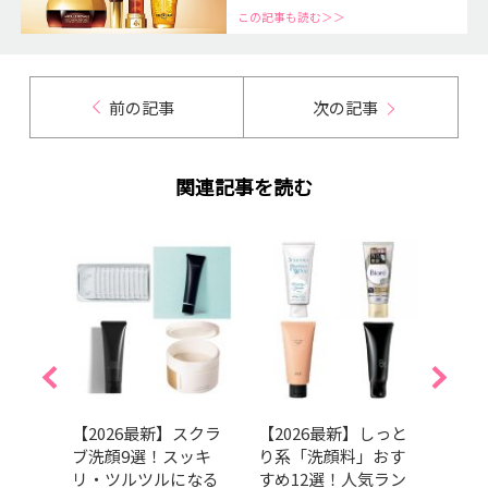
この記事も読む＞＞
前の記事
次の記事
関連記事を読む
EBOの
【2026最新】スクラ
【2026最新】しっと
【20
ベスコ
ブ洗顔9選！スッキ
り系「洗顔料」おす
めデ
ング
リ・ツルツルになる
すめ12選！人気ラン
選！