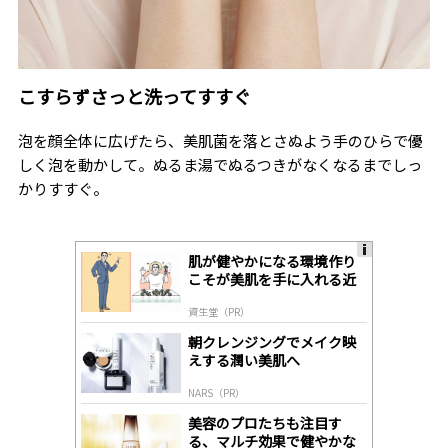
こすらずさっと洗ってすすぐ
泡を顔全体に広げたら、美肌菌を落とさぬよう手のひらで優
しく泡を動かして。ぬるま湯でぬるつきがなくなるまでしっ
かりすすぐ。
肌が健やかになる環境作り
A
こそが美肌を手に入れる近
ds
道
by
資生堂（PR）
lo
gl
朝クレンジングでメイク映
y
えする潤い美肌へ
NARS（PR）
美容のプロたちも注目す
る、マルチ効果で健やかな