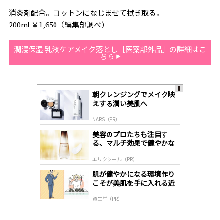
消炎剤配合。コットンになじませて拭き取る。
200ml ￥1,650（編集部調べ）
潤浸保湿 乳液ケアメイク落とし［医薬部外品］の詳細はこ
ちら
朝クレンジングでメイク映
A
えする潤い美肌へ
ds
by
NARS（PR）
lo
gl
美容のプロたちも注目す
y
る、マルチ効果で健やかな
肌へ導く高機能美容液
エリクシール（PR）
肌が健やかになる環境作り
こそが美肌を手に入れる近
道
資生堂（PR）