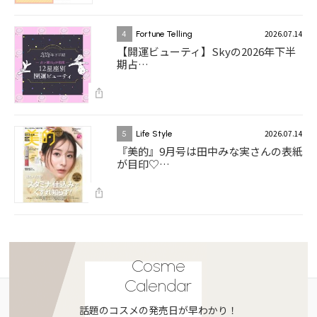
2026.07.14
4
Fortune Telling
【開運ビューティ】Skyの2026年下半
期占…
2026.07.14
5
Life Style
『美的』9月号は田中みな実さんの表紙
が目印♡…
Cosme
Calendar
話題のコスメの発売日が早わかり！