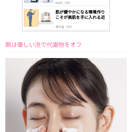
NARS（PR）
肌が健やかになる環境作り
こそが美肌を手に入れる近
道
資生堂（PR）
朝は優しい泡で代謝物をオフ