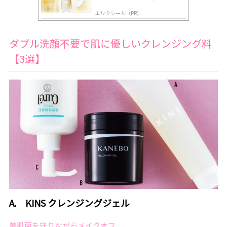
肌へ導く高機能美容液
エリクシール（PR）
ダブル洗顔不要で肌に優しいクレンジング料
【3選】
A. KINS クレンジングジェル
美肌菌を守りながらメイクオフ