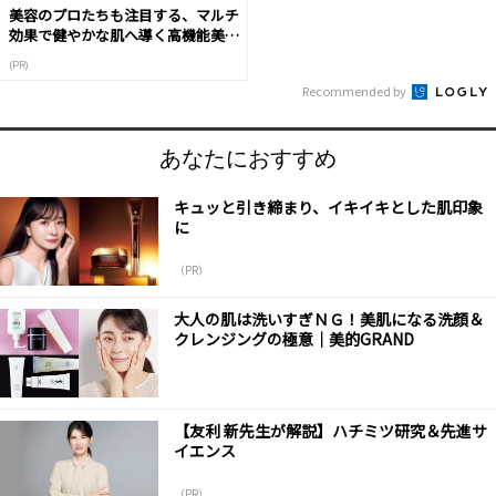
美容のプロたちも注目する、マルチ
効果で健やかな肌へ導く高機能美容
液
(PR)
Recommended by
あなたにおすすめ
キュッと引き締まり、イキイキとした肌印象
に
（PR）
大人の肌は洗いすぎＮＧ！美肌になる洗顔＆
クレンジングの極意｜美的GRAND
【友利 新先生が解説】ハチミツ研究＆先進サ
イエンス
（PR）