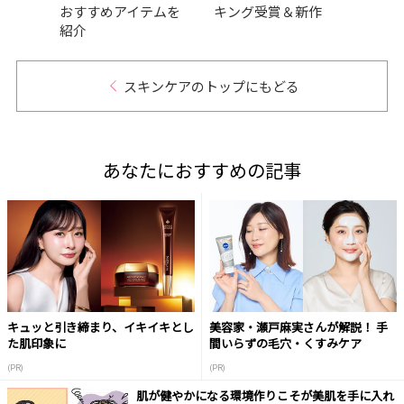
独占
おすすめアイテムを
キング受賞＆新作
イテ
紹介
スキンケアのトップにもどる
あなたにおすすめの記事
キュッと引き締まり、イキイキとし
美容家・瀬戸麻実さんが解説！ 手
た肌印象に
間いらずの毛穴・くすみケア
(PR)
(PR)
肌が健やかになる環境作りこそが美肌を手に入れ