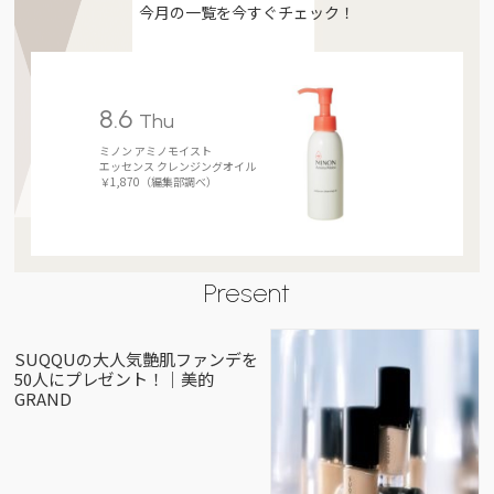
今月の一覧を今すぐチェック！
8.6
Thu
ミノン アミノモイスト
エッセンス クレンジングオイル
￥1,870（編集部調べ）
Present
SUQQUの大人気艶肌ファンデを
50人にプレゼント！｜美的
GRAND