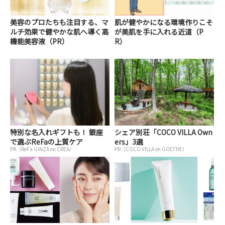
美容のプロたちも注目する、マ
肌が健やかになる環境作りこそ
ルチ効果で健やかな肌へ導く高
が美肌を手に入れる近道（P
機能美容液（PR）
R）
特別な名入れギフトも！ 銀座
シェア別荘「COCO VILLA Own
で選ぶReFaの上質ケア
ers」3選
PR（ReFa GINZA on CREA）
PR（COCO VILLA on GOETHE）