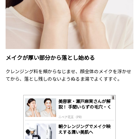
メイクが厚い部分から落とし始める
クレンジング料を頰からなじませ、顔全体のメイクを浮かせ
てから、落とし残しのないようぬるま湯でよくすすぐ。
美容家・瀬戸麻実さんが解
A
説！ 手間いらずの毛穴・く
ds
すみケア
by
ニベア花王（PR）
lo
gl
朝クレンジングでメイク映
y
えする潤い美肌へ