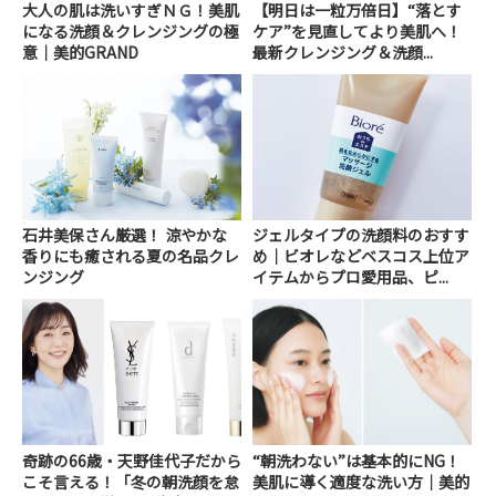
大人の肌は洗いすぎＮＧ！美肌
【明日は一粒万倍日】“落とす
になる洗顔＆クレンジングの極
ケア”を見直してより美肌へ！
意｜美的GRAND
最新クレンジング＆洗顔...
石井美保さん厳選！ 涼やかな
ジェルタイプの洗顔料のおすす
香りにも癒される夏の名品クレ
め｜ビオレなどベスコス上位ア
ンジング
イテムからプロ愛用品、ピ...
奇跡の66歳・天野佳代子だから
“朝洗わない”は基本的にNG！
こそ言える！「冬の朝洗顔を怠
美肌に導く適度な洗い方｜美的