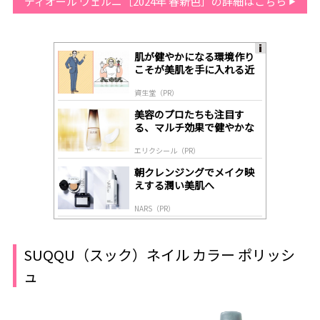
ディオール ヴェルニ［2024年 春新色］の詳細はこちら
肌が健やかになる環境作り
A
こそが美肌を手に入れる近
ds
道
by
資生堂（PR）
lo
gl
美容のプロたちも注目す
y
る、マルチ効果で健やかな
肌へ導く高機能美容液
エリクシール（PR）
朝クレンジングでメイク映
えする潤い美肌へ
NARS（PR）
SUQQU（スック）ネイル カラー ポリッシ
ュ