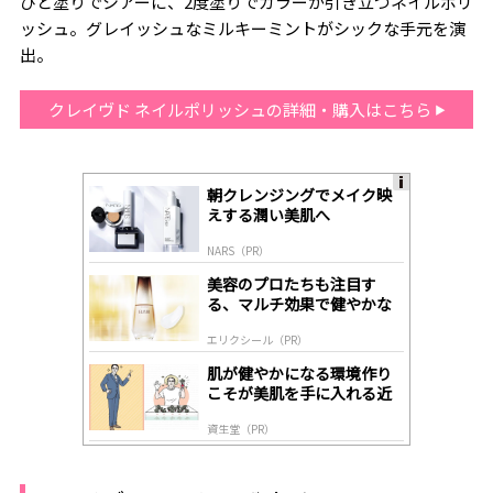
ひと塗りでシアーに、2度塗りでカラーが引き立つネイルポリ
ッシュ。グレイッシュなミルキーミントがシックな手元を演
出。
クレイヴド ネイルポリッシュの詳細・購入はこちら
朝クレンジングでメイク映
A
えする潤い美肌へ
ds
by
NARS（PR）
lo
gl
美容のプロたちも注目す
y
る、マルチ効果で健やかな
肌へ導く高機能美容液
エリクシール（PR）
肌が健やかになる環境作り
こそが美肌を手に入れる近
道
資生堂（PR）