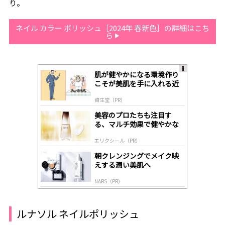
り。
ネイル カラー ポリッシュ［2024年 春新色］の詳細はこち
ら
肌が健やかになる環境作り
A
こそが美肌を手に入れる近
ds
道
by
資生堂（PR）
lo
gl
美容のプロたちも注目す
y
る、マルチ効果で健やかな
肌へ導く高機能美容液
エリクシール（PR）
朝クレンジングでメイク映
えする潤い美肌へ
NARS（PR）
ルナソル ネイルポリッシュ