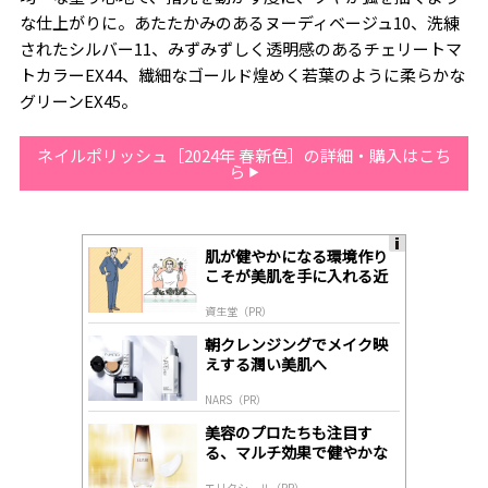
な仕上がりに。あたたかみのあるヌーディベージュ10、洗練
されたシルバー11、みずみずしく透明感のあるチェリートマ
トカラーEX44、繊細なゴールド煌めく若葉のように柔らかな
グリーンEX45。
ネイルポリッシュ［2024年 春新色］の詳細・購入はこち
ら
肌が健やかになる環境作り
A
こそが美肌を手に入れる近
ds
道
by
資生堂（PR）
lo
gl
朝クレンジングでメイク映
y
えする潤い美肌へ
NARS（PR）
美容のプロたちも注目す
る、マルチ効果で健やかな
肌へ導く高機能美容液
エリクシール（PR）