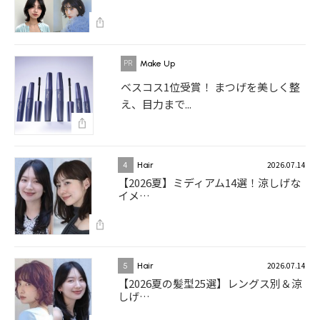
Make Up
ベスコス1位受賞！ まつげを美しく整
え、目力まで...
2026.07.14
4
Hair
【2026夏】ミディアム14選！涼しげな
イメ…
2026.07.14
5
Hair
【2026夏の髪型25選】レングス別＆涼
しげ…