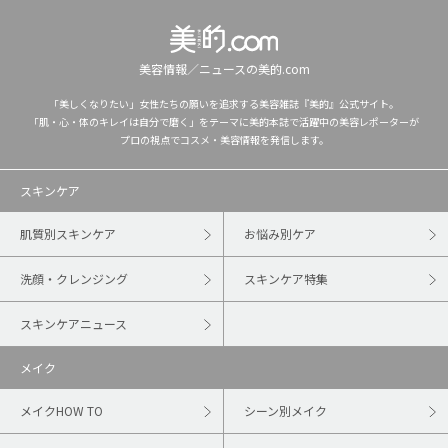
美容情報／ニュースの美的.com
「美しくなりたい」女性たちの願いを追求する美容雑誌『美的』公式サイト。
「肌・心・体のキレイは自分で磨く」をテーマに美的本誌で活躍中の美容レポーターが
プロの視点でコスメ・美容情報を発信します。
スキンケア
肌質別スキンケア
お悩み別ケア
洗顔・クレンジング
スキンケア特集
スキンケアニュース
メイク
メイクHOW TO
シーン別メイク