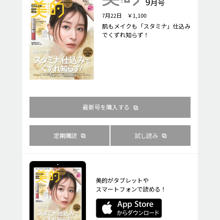
9
月号
7月22日 ￥1,100
肌もメイクも「スタミナ」仕込み
でくずれ知らず！
最新号を購入する
定期購読
試し読み
美的がタブレットや
スマートフォンで読める！