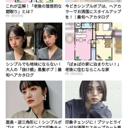
これが正解！「老後の理想的な
今どきシンプルボブは、ヘアカ
間取り」とは？
ラーでお洒落にスタイルアップ
PR（ROOMS）
を！｜最旬ヘアカタログ
シンプルでも地味にならない！
「ばぁばの家に泊まりたい！」
大人の「抜け感」黒髪ボブ｜最
老後に住むならこんな家
PR（ROOMS）
旬ヘアカタログ
面長・逆三角形に！シンプルボ
印象チェンジに！プツッとライ
ブは、ワイドバングで印象チェ
ンがお洒落なステップカット風