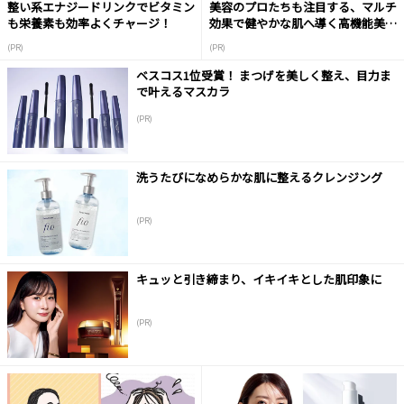
整い系エナジードリンクでビタミン
美容のプロたちも注目する、マルチ
も栄養素も効率よくチャージ！
効果で健やかな肌へ導く高機能美容
液
(PR)
(PR)
ベスコス1位受賞！ まつげを美しく整え、目力ま
で叶えるマスカラ
(PR)
洗うたびになめらかな肌に整えるクレンジング
(PR)
キュッと引き締まり、イキイキとした肌印象に
(PR)