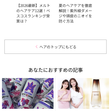
すめ
【2026最新】メルト
夏のヘアケアを徹底
前髪
1選！
のヘアケア12選！ベ
解説！紫外線ダメー
気や
見え
スコスランキング受
ジや頭皮のニオイを
タイ
介
賞は？
防ぐ方法
ヘアのトップにもどる
あなたにおすすめの記事