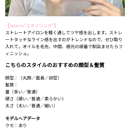
【how to“スタイリング”】
ストレートアイロンを軽く通してツヤ感を出します。ストレ
ートタッチなライン感を出すのがトレンドなので、ぜひ取り
入れて。オイルを毛先、中間、根元の順番で馴染ませたらフ
ィニッシュ。
こちらのスタイルのおすすめの顔型＆髪質
顔型：（丸顔／面長／卵型）
髪質：
量（多い／普通）
硬さ（硬い／普通／柔らかい）
太さ（太い／普通／細い）
モデルヘアデータ
クセ：あり