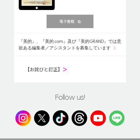
電子書籍
『美的』、『美的.com』及び『美的GRAND』では意
欲ある編集者／アシスタントを募集しています
【お詫びと訂正】
＞
Follow us!