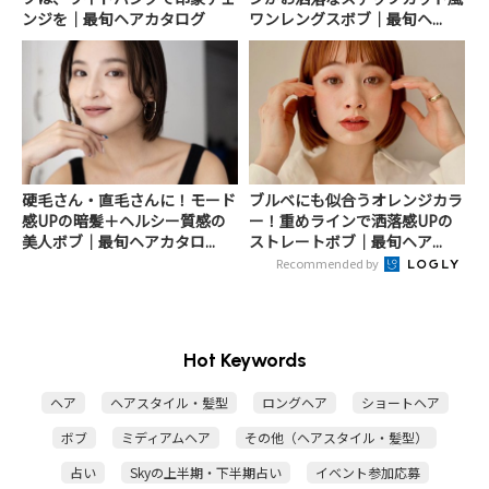
ンジを｜最旬ヘアカタログ
ワンレングスボブ｜最旬ヘ...
硬毛さん・直毛さんに！モード
ブルベにも似合うオレンジカラ
感UPの暗髪＋ヘルシー質感の
ー！重めラインで洒落感UPの
美人ボブ｜最旬ヘアカタロ...
ストレートボブ｜最旬ヘア...
Recommended by
Hot Keywords
ヘア
ヘアスタイル・髪型
ロングヘア
ショートヘア
ボブ
ミディアムヘア
その他（ヘアスタイル・髪型）
占い
Skyの上半期・下半期占い
イベント参加応募