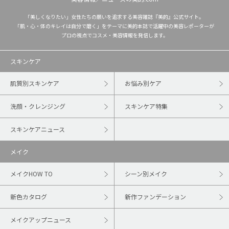
「美しくなりたい」女性たちの願いを追求する美容雑誌『美的』公式サイト。
「肌・心・体のキレイは自分で磨く」をテーマに美的本誌で活躍中の美容レポーターが
プロの視点でコスメ・美容情報を発信します。
スキンケア
肌質別スキンケア
お悩み別ケア
洗顔・クレンジング
スキンケア特集
スキンケアニュース
メイク
メイクHOW TO
シーン別メイク
新色カタログ
新作ファンデーション
メイクアップニュース