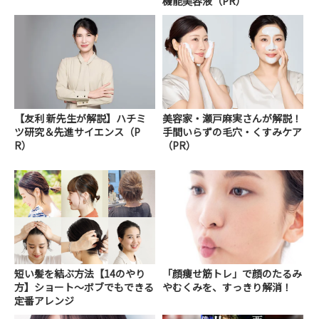
機能美容液（PR）
【友利 新先生が解説】ハチミ
美容家・瀬戸麻実さんが解説！
ツ研究＆先進サイエンス（P
手間いらずの毛穴・くすみケア
R）
（PR）
短い髪を結ぶ方法【14のやり
「顔痩せ筋トレ」で顔のたるみ
方】ショート～ボブでもできる
やむくみを、すっきり解消！
定番アレンジ