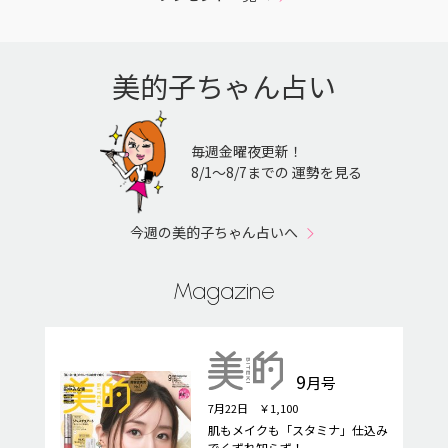
美的子ちゃん占い
毎週金曜夜更新！
8/1〜8/7までの 運勢を見る
今週の美的子ちゃん占いへ
Magazine
9
月号
7月22日 ￥1,100
肌もメイクも「スタミナ」仕込み
でくずれ知らず！