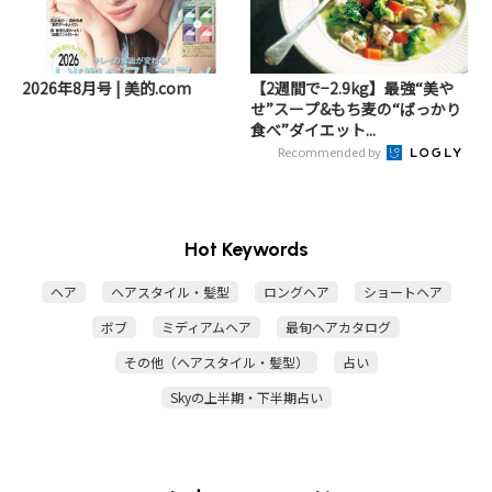
2026年8月号 | 美的.com
【2週間で−2.9kg】最強“美や
せ”スープ&もち麦の“ばっかり
食べ”ダイエット...
Recommended by
Hot Keywords
ヘア
ヘアスタイル・髪型
ロングヘア
ショートヘア
ボブ
ミディアムヘア
最旬ヘアカタログ
その他（ヘアスタイル・髪型）
占い
Skyの上半期・下半期占い