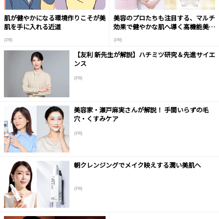
肌が健やかになる環境作りこそが美
美容のプロたちも注目する、マルチ
肌を手に入れる近道
効果で健やかな肌へ導く高機能美容
液
(PR)
(PR)
【友利 新先生が解説】ハチミツ研究＆先進サイエ
ンス
(PR)
美容家・瀬戸麻実さんが解説！ 手間いらずの毛
穴・くすみケア
(PR)
朝クレンジングでメイク映えする潤い美肌へ
(PR)