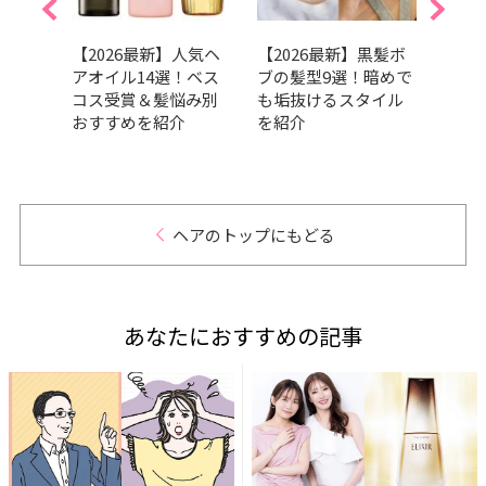
！ 前
【2026最新】人気ヘ
【2026最新】黒髪ボ
軽さ
イリ
アオイル14選！ベス
ブの髪型9選！暗めで
いな
すす
コス受賞＆髪悩み別
も垢抜けるスタイル
わい
ウト
おすすめを紹介
を紹介
｜最
ヘアのトップにもどる
あなたにおすすめの記事