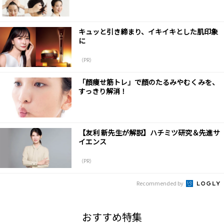
キュッと引き締まり、イキイキとした肌印象
に
（PR）
「顔痩せ筋トレ」で顔のたるみやむくみを、
すっきり解消！
【友利 新先生が解説】ハチミツ研究＆先進サ
イエンス
（PR）
Recommended by
おすすめ特集