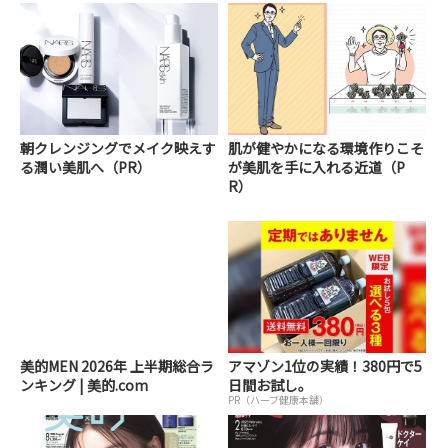
朝クレンジングでメイク映えす
肌が健やかになる環境作りこそ
る潤い美肌へ（PR）
が美肌を手に入れる近道（P
R）
美的MEN 2026年 上半期総合ラ
アマゾン1位の実績！380円で5
ンキング | 美的.com
日間お試し。
PR（ハーブ健康本舗）