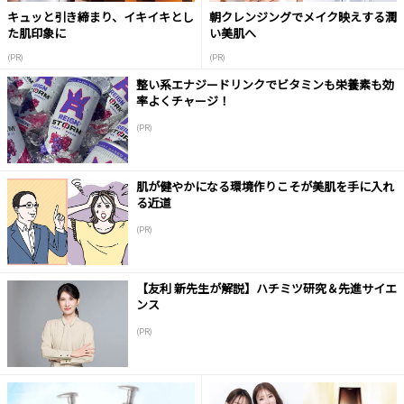
キュッと引き締まり、イキイキとし
朝クレンジングでメイク映えする潤
た肌印象に
い美肌へ
(PR)
(PR)
整い系エナジードリンクでビタミンも栄養素も効
率よくチャージ！
(PR)
肌が健やかになる環境作りこそが美肌を手に入れ
る近道
(PR)
【友利 新先生が解説】ハチミツ研究＆先進サイエ
ンス
(PR)