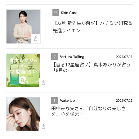
Skin Care
【友利 新先生が解説】ハチミツ研究＆
先進サイエン...
2026.07.11
7
Fortune Telling
【香る12星座占い】真木あかりが占う
「8月の…
2026.07.11
8
Make Up
田中みな実さん「自分なりの美しさ
を、心を弾ま…