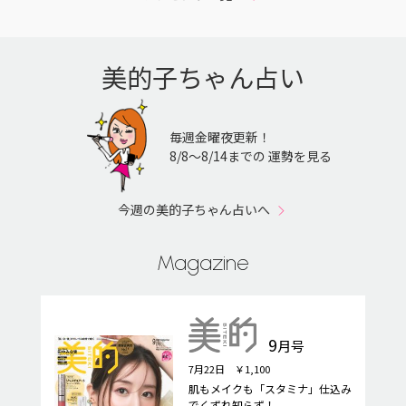
美的子ちゃん占い
毎週金曜夜更新！
8/8〜8/14までの 運勢を見る
今週の美的子ちゃん占いへ
Magazine
9
月号
7月22日 ￥1,100
肌もメイクも「スタミナ」仕込み
でくずれ知らず！