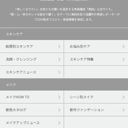
「美しくなりたい」女性たちの願いを追求する美容雑誌『美的』公式サイト。
「肌・心・体のキレイは自分で磨く」をテーマに美的本誌で活躍中の美容レポーターが
プロの視点でコスメ・美容情報を発信します。
スキンケア
肌質別スキンケア
お悩み別ケア
洗顔・クレンジング
スキンケア特集
スキンケアニュース
メイク
メイクHOW TO
シーン別メイク
新色カタログ
新作ファンデーション
メイクアップニュース