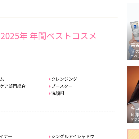
2025年 年間ベストコスメ
美
ず
ニベ
ム
クレンジング
ケア部門総合
ブースター
洗顔料
キ
印
ゲラ
イナー
シングルアイシャドウ