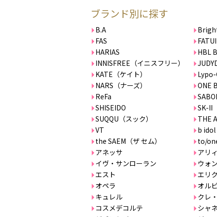
ブランド別に探す
B.A
Bri
FAS
FAT
HARIAS
HBL 
INNISFREE（イニスフリー）
JUDY
KATE（ケイト）
Lypo-
NARS（ナーズ）
ONE 
ReFa
SAB
SHISEIDO
SK-II
SUQQU（スック）
THE 
VT
b i
the SAEM（ザ セム）
to/
アネッサ
アリィ
イヴ・サンローラン
ウォ
エスト
エリ
オペラ
オル
キュレル
クレ・
コスメデコルテ
シャ