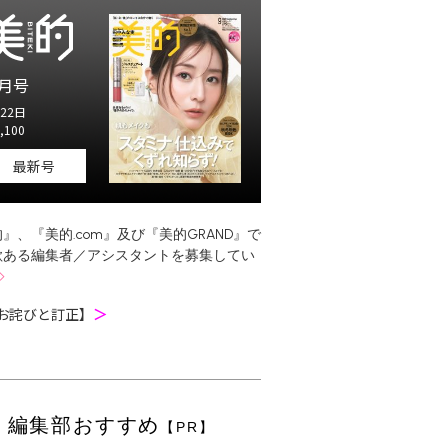
月号
22日
,100
最新号
』、『美的.com』及び『美的GRAND』で
欲ある編集者／アシスタントを募集してい
お詫びと訂正】
＞
編集部おすすめ
【PR】