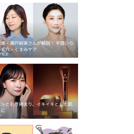
容家・瀬戸麻実さんが解説！ 手間いら
の毛穴・くすみケア
ア花王
ュッと引き締まり、イキイキとした肌
象に
ン