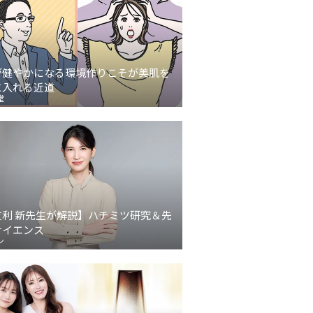
が健やかになる環境作りこそが美肌を
に入れる近道
堂
友利 新先生が解説】ハチミツ研究＆先
サイエンス
ン