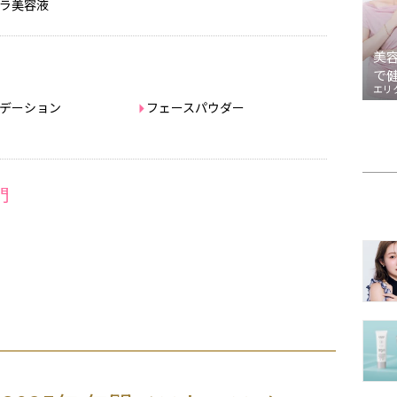
ラ美容液
美
で
エリ
デーション
フェースパウダー
門