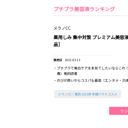
プチプラ美容液ランキング
メラノCC
薬用しみ 集中対策 プレミアム美容
品］
2021-03-13
・プチプラで美白ケアを本気でしたいならこれ！
歳）美的読者
・のびが良いからコスパも最高（エンタメ・35
メラノCC｜美的 2025年 年間ベストコスメ
ラン