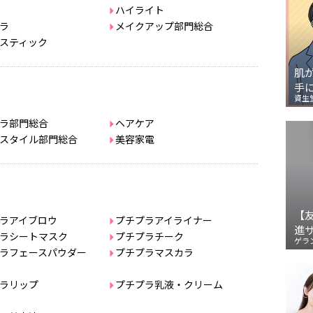
ハイライト
ラ
メイクアップ部門総合
スティック
肌
手
資生
ラ部門総合
ヘアケア
スタイル部門総合
美容家電
【
ラアイブロウ
プチプラアイライナー
進
ラシートマスク
プチプラチーク
ゲラ
ラフェースパウダー
プチプラマスカラ
ラリップ
プチプラ乳液・クリーム