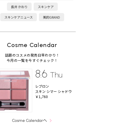
長井 かおり
スキンケア
スキンケアニュース
美的GRAND
Cosme Calendar
話題のコスメの発売日早わかり！
今月の一覧を今すぐチェック！
8.6
Thu
レブロン
スキン シマー シャドウ
￥1,760
へ
Cosme Calendar