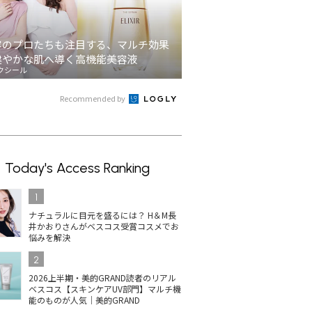
容のプロたちも注目する、マルチ効果
健やかな肌へ導く高機能美容液
クシール
Recommended by
Today's Access Ranking
1
ナチュラルに目元を盛るには？ H＆M長
井かおりさんがベスコス受賞コスメでお
悩みを解決
2
2026上半期・美的GRAND読者のリアル
ベスコス【スキンケアUV部門】マルチ機
能のものが人気｜美的GRAND