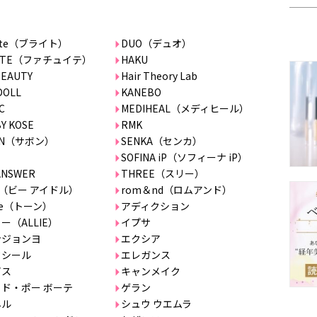
ghte（ブライト）
DUO（デュオ）
UITE（ファチュイテ）
HAKU
BEAUTY
Hair Theory Lab
DOLL
KANEBO
C
MEDIHEAL（メディヒール）
BY KOSE
RMK
ON（サボン）
SENKA（センカ）
SOFINA iP（ソフィーナ iP）
ANSWER
THREE（スリー）
dol（ビー アイドル）
rom＆nd（ロムアンド）
one（トーン）
アディクション
ー（ALLIE）
イプサ
ンジョンヨ
エクシア
クシール
エレガンス
ビス
キャンメイク
ド・ポー ボーテ
ゲラン
ネル
シュウ ウエムラ