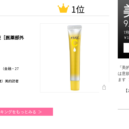
1位
9
7月
液［医薬部外
￥1
『美的
（金融・27
は意
ます
歳）美的読者
【
キングをもっとみる