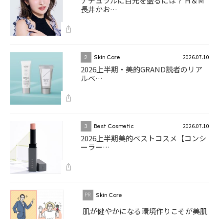
ナチュラルに目元を盛るには？ H＆M
長井かお…
2026.07.10
2
Skin Care
2026上半期・美的GRAND読者のリア
ルベ…
2026.07.10
3
Best Cosmetic
2026上半期美的ベストコスメ【コンシ
ーラー…
Skin Care
肌が健やかになる環境作りこそが美肌