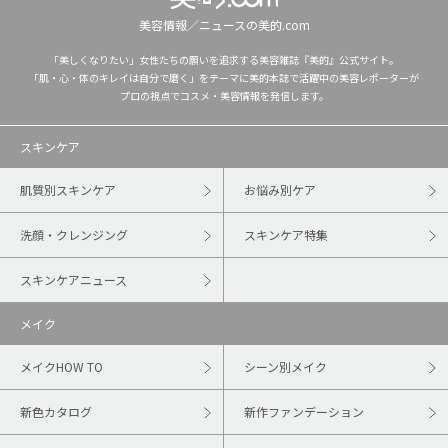
美容情報／ニュースの美的.com
「美しくなりたい」女性たちの願いを追求する美容雑誌『美的』公式サイト。
「肌・心・体のキレイは自分で磨く」をテーマに美的本誌で活躍中の美容レポーターが
プロの視点でコスメ・美容情報を発信します。
スキンケア
肌質別スキンケア
お悩み別ケア
洗顔・クレンジング
スキンケア特集
スキンケアニュース
メイク
メイクHOW TO
シーン別メイク
新色カタログ
新作ファンデーション