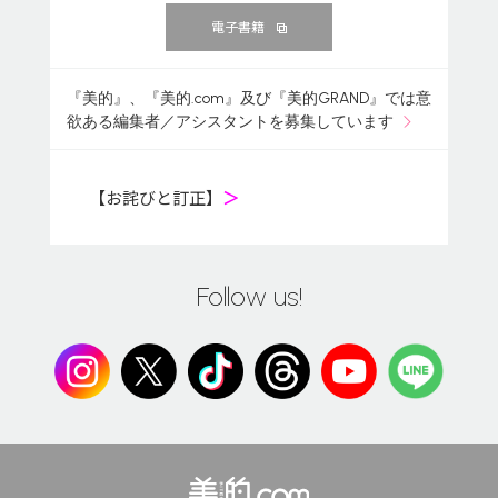
電子書籍
『美的』、『美的.com』及び『美的GRAND』では意
欲ある編集者／アシスタントを募集しています
【お詫びと訂正】
＞
Follow us!