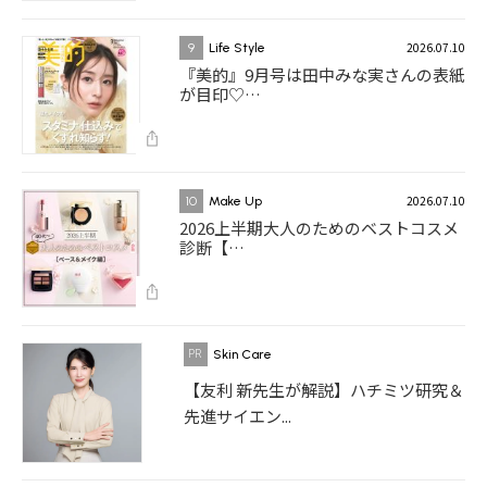
2026.07.10
9
Life Style
『美的』9月号は田中みな実さんの表紙
が目印♡…
2026.07.10
10
Make Up
2026上半期大人のためのベストコスメ
診断【…
Skin Care
【友利 新先生が解説】ハチミツ研究＆
先進サイエン...