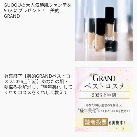
SUQQUの大人気艶肌ファンデを
50人にプレゼント！｜美的
GRAND
募集終了【美的GRANDベストコ
スメ2026上半期】あなたの肌・
髪悩みを解消し、”経年美化”して
くれたコスメをくわしく教えて！