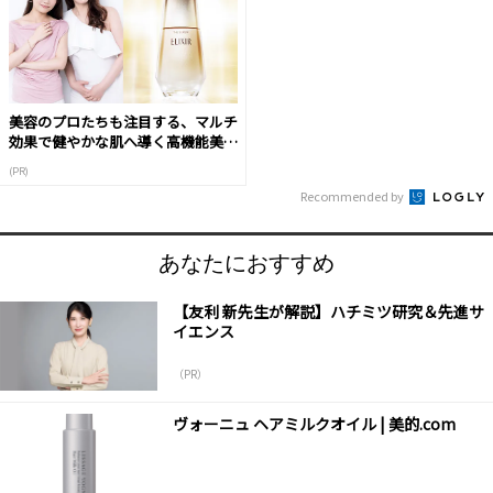
美容のプロたちも注目する、マルチ
効果で健やかな肌へ導く高機能美容
液
(PR)
Recommended by
あなたにおすすめ
【友利 新先生が解説】ハチミツ研究＆先進サ
イエンス
（PR）
ヴォーニュ ヘアミルクオイル | 美的.com