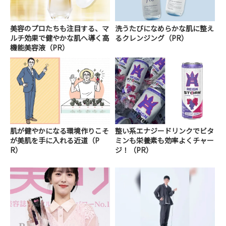
美容のプロたちも注目する、マ
洗うたびになめらかな肌に整え
ルチ効果で健やかな肌へ導く高
るクレンジング（PR）
機能美容液（PR）
肌が健やかになる環境作りこそ
整い系エナジードリンクでビタ
が美肌を手に入れる近道（P
ミンも栄養素も効率よくチャー
R）
ジ！（PR）