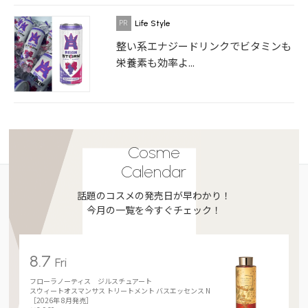
Life Style
整い系エナジードリンクでビタミンも
栄養素も効率よ...
Cosme
Calendar
話題のコスメの発売日が早わかり！
今月の一覧を今すぐチェック！
8.7
Fri
フローラノーティス ジルスチュアート
スウィートオスマンサス トリートメント バスエッセンス N
［2026年 8月発売］