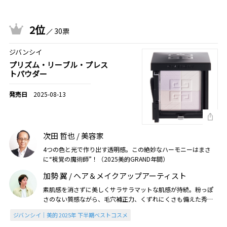
2位
30票
ジバンシイ
プリズム・リーブル・プレス
トパウダー
2025-08-13
次田 哲也 / 美容家
4つの色と光で作り出す透明感。この絶妙なハーモニーはまさ
に“視覚の魔術師”！（2025美的GRAND年間）
加勢 翼 / ヘア＆メイクアップアーティスト
素肌感を消さずに美しくサラサラマットな肌感が持続。粉っぽ
さのない質感ながら、毛穴補正力、くずれにくさも備えた秀品
（2025美的下半期）
ジバンシイ｜美的 2025年 下半期ベストコスメ