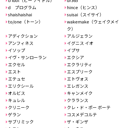
b idol（ビー アイドル）
dr365
d プログラム
hince（ヒンス）
shaishaishai
suisai（スイサイ）
to/one（トーン）
wakemake（ウェイクメイ
ク）
アディクション
アルジェラン
アンフィネス
イグニス イオ
イソップ
イプサ
イヴ・サンローラン
エクシア
エクセル
エクラリティ
エスト
エスプリーク
エテュセ
エトヴォス
エリクシール
エレガンス
オルビス
キャンメイク
キュレル
クラランス
クリニーク
クレ・ド・ポー ボーテ
ゲラン
コスメデコルテ
サブリミック
ザ・ギンザ