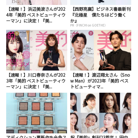
【速報！】浜辺美波さんが202
【西野亮廣】ビジネス書最新刊
4年「美的 ベストビューティウ
『北極星 僕たちはどう働く
ーマン」に決定！『美...
か』
PR（FINCHI on GOETHE）
【速報！】川口春奈さんが202
【速報！】渡辺翔太さん（Sno
3年「美的 ベストビューティウ
w Man）が2023年「美的 ベス
ーマン」に決定！『美...
トビューティマ...
アディクション夏新作を全色ス
祝『美的』創刊23周年！ 田中