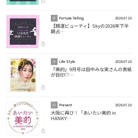
2026.07.10
8
Fortune Telling
【開運ビューティ】Skyの2026年下半
期占…
2026.07.10
9
Life Style
『美的』9月号は田中みな実さんの表紙
が目印♡…
2026.07.10
10
Present
大阪に再び！「あいたい美的 in
HANKY…