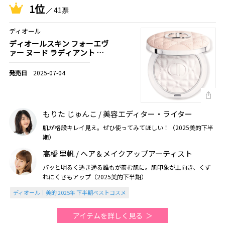
1位
41票
ディオール
ディオールスキン フォーエヴ
ァー ヌード ラディアント フ
ィルター
2025-07-04
もりた じゅんこ / 美容エディター・ライター
肌が格段キレイ見え。ぜひ使ってみてほしい！（2025美的下半
期）
高橋 里帆 / ヘア＆メイクアップアーティスト
パッと明るく透き通る誰もが羨む肌に。肌印象が上向き、くず
れにくさもアップ（2025美的下半期）
ディオール｜美的 2025年 下半期ベストコスメ
アイテムを詳しく見る