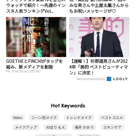
ウォッチで紹介！～先週のイン
みな実さんや土屋太鳳さんから
スタ人気ランキングVol...
もお祝いメッセージが♡
GOETHEとFINCHIがタッグを
【速報！】杉野遥亮さんが202
組み、新メディアを創設
4年「美的 ベストビューティマ
PR（FINCHI on GOETHE）
ン」に決定！
Recommended by
Hot Keywords
News
シーン別メイク
トレンドメイク
ベストコスメ
メイクアップ
のぼり もえ
長井 かおり
スキンケア