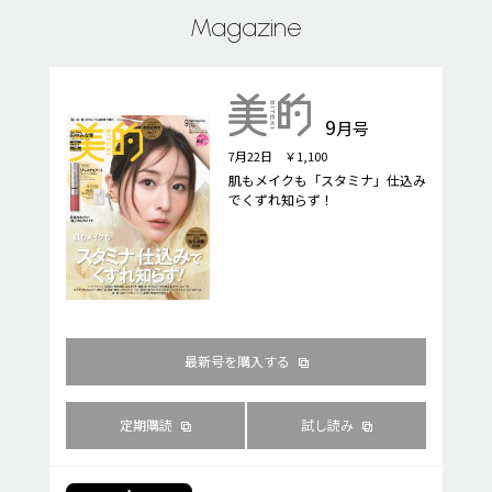
Magazine
9
月号
7月22日 ￥1,100
肌もメイクも「スタミナ」仕込み
でくずれ知らず！
最新号を購入する
定期購読
試し読み