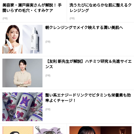
美容家・瀬戸麻実さんが解説！ 手
洗うたびになめらかな肌に整えるク
間いらずの毛穴・くすみケア
レンジング
(PR)
(PR)
朝クレンジングでメイク映えする潤い美肌へ
(PR)
【友利 新先生が解説】ハチミツ研究＆先進サイエ
ンス
(PR)
整い系エナジードリンクでビタミンも栄養素も効
率よくチャージ！
(PR)