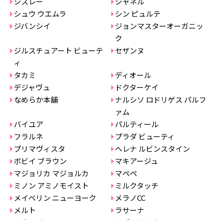
シスレー
シャネル
シュウ ウエムラ
シン ピュルテ
ジバンシイ
ジョンマスターオーガニッ
ク
ジルスチュアート ビューテ
セザンヌ
ィ
タカミ
ディオール
デジャヴュ
ドクターケイ
なめらか本舗
ナルシソ ロドリゲス パルフ
ァム
バイユア
パルティール
フラルネ
プラダ ビューティ
プリマヴィスタ
ヘレナ ルビンスタイン
ボビイ ブラウン
マキアージュ
マジョリカ マジョルカ
マペペ
ミノン アミノモイスト
ミルクタッチ
メイベリン ニューヨーク
メラノCC
メルト
ラサーナ