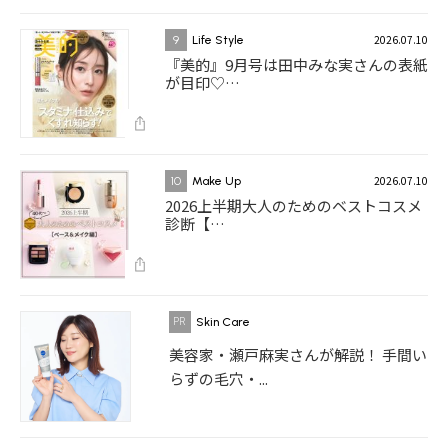
2026.07.10
9
Life Style
『美的』9月号は田中みな実さんの表紙
が目印♡…
2026.07.10
10
Make Up
2026上半期大人のためのベストコスメ
診断【…
Skin Care
美容家・瀬戸麻実さんが解説！ 手間い
らずの毛穴・...