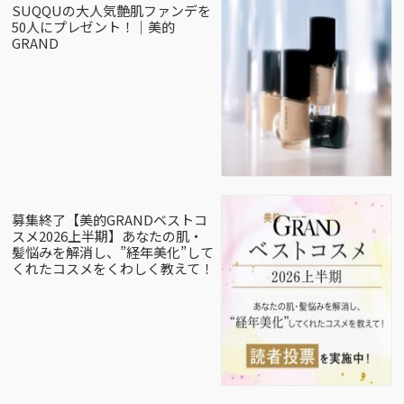
SUQQUの大人気艶肌ファンデを
50人にプレゼント！｜美的
GRAND
募集終了【美的GRANDベストコ
スメ2026上半期】あなたの肌・
髪悩みを解消し、”経年美化”して
くれたコスメをくわしく教えて！