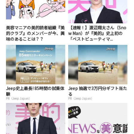
美容マニアの美的読者組織『美
【速報！】渡辺翔太さん（Sno
的クラブ』のメンバーが今、興
w Man）が『美的』史上初の
味のあることは？？
「ベストビューティマ...
Jeep史上最長! 85時間の試乗体
Jeep 抽選で3万円分ギフト当た
験
る
PR（Jeep Japan）
PR（Jeep Japan）