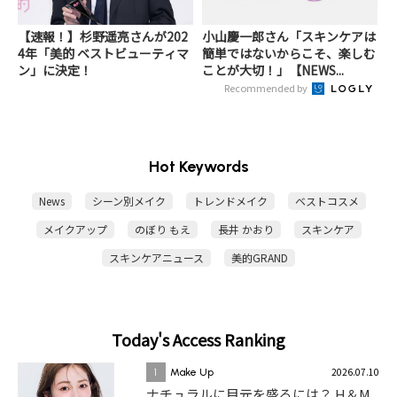
【速報！】杉野遥亮さんが202
小山慶一郎さん「スキンケアは
4年「美的 ベストビューティマ
簡単ではないからこそ、楽しむ
ン」に決定！
ことが大切！」【NEWS...
Recommended by
Hot Keywords
News
シーン別メイク
トレンドメイク
ベストコスメ
メイクアップ
のぼり もえ
長井 かおり
スキンケア
スキンケアニュース
美的GRAND
Today's Access Ranking
2026.07.10
1
Make Up
ナチュラルに目元を盛るには？ H＆M