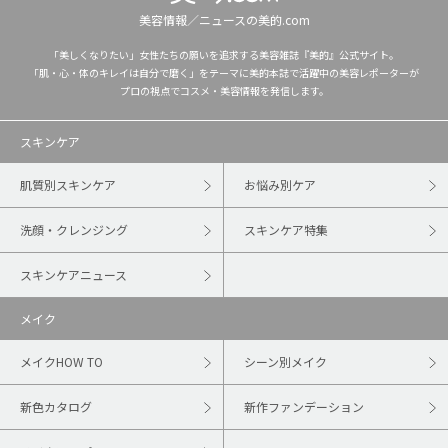
美容情報／ニュースの美的.com
「美しくなりたい」女性たちの願いを追求する美容雑誌『美的』公式サイト。
「肌・心・体のキレイは自分で磨く」をテーマに美的本誌で活躍中の美容レポーターが
プロの視点でコスメ・美容情報を発信します。
スキンケア
肌質別スキンケア
お悩み別ケア
洗顔・クレンジング
スキンケア特集
スキンケアニュース
メイク
メイクHOW TO
シーン別メイク
新色カタログ
新作ファンデーション