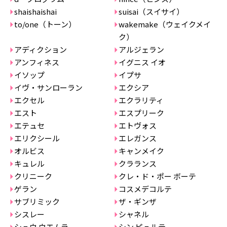
shaishaishai
suisai（スイサイ）
to/one（トーン）
wakemake（ウェイクメイ
ク）
アディクション
アルジェラン
アンフィネス
イグニス イオ
イソップ
イプサ
イヴ・サンローラン
エクシア
エクセル
エクラリティ
エスト
エスプリーク
エテュセ
エトヴォス
エリクシール
エレガンス
オルビス
キャンメイク
キュレル
クラランス
クリニーク
クレ・ド・ポー ボーテ
ゲラン
コスメデコルテ
サブリミック
ザ・ギンザ
シスレー
シャネル
シュウ ウエムラ
シン ピュルテ