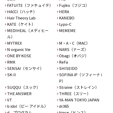
FATUITE（ファチュイテ）
Fujiko（フジコ）
HACCI（ハッチ）
HERA
Hair Theory Lab
KANEBO
KATE（ケイト）
Lypo-C
MEDIHEAL（メディヒー
MEMEME
ル）
MYTREX
M・A・C（MAC）
N organic Vie
NARS（ナーズ）
ONE BY KOSE
Obagi（オバジ）
RMK
ReFa
SENSAI（センサイ）
SHISEIDO
SK-II
SOFINA iP（ソフィーナ i
P）
SUQQU（スック）
Straine（ストレイン）
THE ANSWER
THREE（スリー）
VT
YA-MAN TOKYO JAPAN
b idol（ビー アイドル）
dr365
d プログラム
hince（ヒンス）