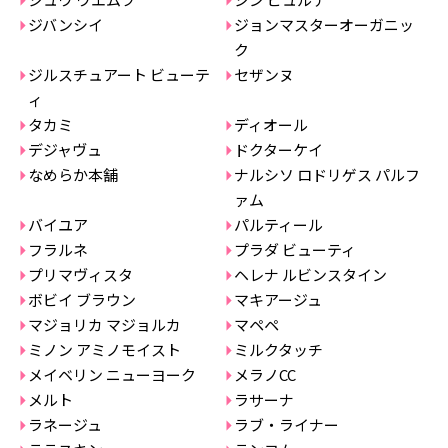
ジバンシイ
ジョンマスターオーガニッ
ク
ジルスチュアート ビューテ
セザンヌ
ィ
タカミ
ディオール
デジャヴュ
ドクターケイ
なめらか本舗
ナルシソ ロドリゲス パルフ
ァム
バイユア
パルティール
フラルネ
プラダ ビューティ
プリマヴィスタ
ヘレナ ルビンスタイン
ボビイ ブラウン
マキアージュ
マジョリカ マジョルカ
マペペ
ミノン アミノモイスト
ミルクタッチ
メイベリン ニューヨーク
メラノCC
メルト
ラサーナ
ラネージュ
ラブ・ライナー