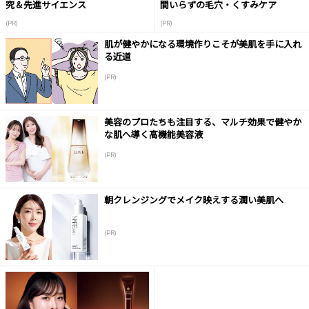
究＆先進サイエンス
間いらずの毛穴・くすみケア
(PR)
(PR)
肌が健やかになる環境作りこそが美肌を手に入れ
る近道
(PR)
美容のプロたちも注目する、マルチ効果で健やか
な肌へ導く高機能美容液
(PR)
朝クレンジングでメイク映えする潤い美肌へ
(PR)