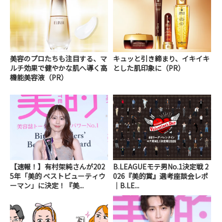
美容のプロたちも注目する、マ
キュッと引き締まり、イキイキ
ルチ効果で健やかな肌へ導く高
とした肌印象に（PR）
機能美容液（PR）
【速報！】有村架純さんが202
B.LEAGUEモテ男No.1決定戦 2
5年「美的 ベストビューティウ
026『美的賞』選考座談会レポ
ーマン」に決定！『美...
｜B.LE...