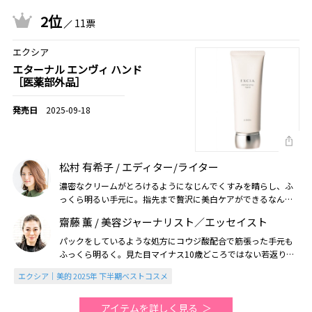
2位
11票
エクシア
エターナル エンヴィ ハンド
［医薬部外品］
2025-09-18
松村 有希子 / エディター/ライター
濃密なクリームがとろけるようになじんでくすみを晴らし、ふ
っくら明るい手元に。指先まで贅沢に美白ケアができるなんて
最高です！（2025美的年間）
齋藤 薫 / 美容ジャーナリスト／エッセイスト
パックをしているような処方にコウジ酸配合で筋張った手元も
ふっくら明るく。見た目マイナス10歳どころではない若返り！
（2025美的下半期）
エクシア｜美的 2025年 下半期ベストコスメ
アイテムを詳しく見る