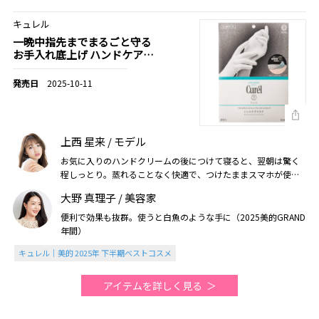
キュレル
一晩中指先までまるごと守る
お手入れ底上げ ハンドケアマ
スク
2025-10-11
上西 星来 / モデル
お気に入りのハンドクリームの後につけて寝ると、翌朝は驚く
程しっとり。蒸れることなく快適で、つけたままスマホが使え
るのもうれしいポイントです（2025美的年間）
大野 真理子 / 美容家
便利で効果も抜群。使うと白魚のような手に（2025美的GRAND
年間）
キュレル｜美的 2025年 下半期ベストコスメ
アイテムを詳しく見る