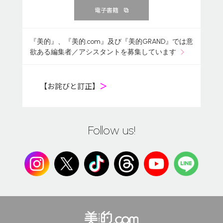
電子書籍
『美的』、『美的.com』及び『美的GRAND』では意
欲ある編集者／アシスタントを募集しています
【お詫びと訂正】
＞
Follow us!