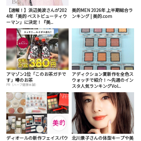
【速報！】浜辺美波さんが202
美的MEN 2026年 上半期総合ラ
4年「美的 ベストビューティウ
ンキング | 美的.com
ーマン」に決定！『美...
アマゾン1位「このお茶ガチで
アディクション夏新作を全色ス
す」噂のお茶
ウォッチで紹介！～先週のイン
PR（ハーブ健康本舗）
スタ人気ランキングVol...
ディオールの新作フェイスパウ
北川景子さんの体型キープや美