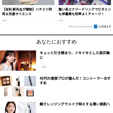
【友利 新先生が解説】ハチミツ研
整い系エナジードリンクでビタミン
究＆先進サイエンス
も栄養素も効率よくチャージ！
(PR)
(PR)
Recommended by
あなたにおすすめ
キュッと引き締まり、イキイキとした肌印象
に
（PR）
40代の美容プロが選んだ！コンシーラーおす
すめ
朝クレンジングでメイク映えする潤い美肌へ