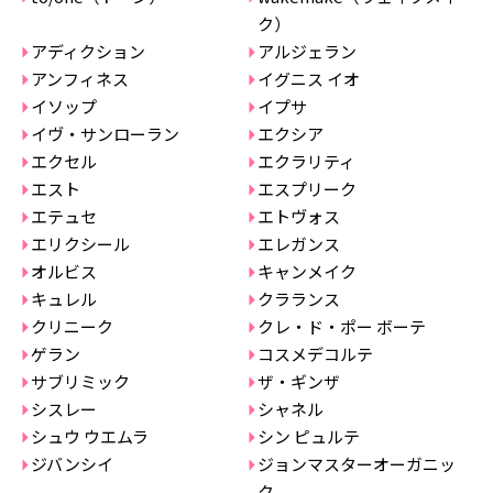
ク）
アディクション
アルジェラン
アンフィネス
イグニス イオ
イソップ
イプサ
イヴ・サンローラン
エクシア
エクセル
エクラリティ
エスト
エスプリーク
エテュセ
エトヴォス
エリクシール
エレガンス
オルビス
キャンメイク
キュレル
クラランス
クリニーク
クレ・ド・ポー ボーテ
ゲラン
コスメデコルテ
サブリミック
ザ・ギンザ
シスレー
シャネル
シュウ ウエムラ
シン ピュルテ
ジバンシイ
ジョンマスターオーガニッ
ク