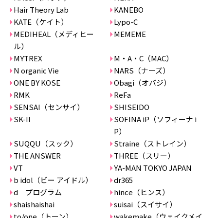
Hair Theory Lab
KANEBO
KATE（ケイト）
Lypo-C
MEDIHEAL（メディヒー
MEMEME
ル）
MYTREX
M・A・C（MAC）
N organic Vie
NARS（ナーズ）
ONE BY KOSE
Obagi（オバジ）
RMK
ReFa
SENSAI（センサイ）
SHISEIDO
SK-II
SOFINA iP（ソフィーナ i
P）
SUQQU（スック）
Straine（ストレイン）
THE ANSWER
THREE（スリー）
VT
YA-MAN TOKYO JAPAN
b idol（ビー アイドル）
dr365
d プログラム
hince（ヒンス）
shaishaishai
suisai（スイサイ）
to/one（トーン）
wakemake（ウェイクメイ