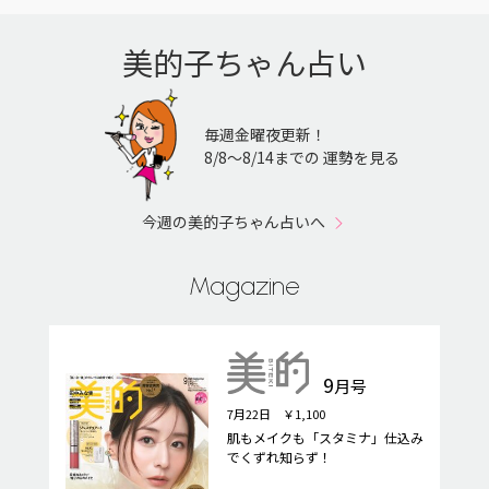
美的子ちゃん占い
毎週金曜夜更新！
8/8〜8/14までの 運勢を見る
今週の美的子ちゃん占いへ
Magazine
9
月号
7月22日 ￥1,100
肌もメイクも「スタミナ」仕込み
でくずれ知らず！