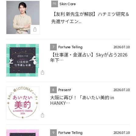
Skin Care
【友利 新先生が解説】ハチミツ研究＆
先進サイエン...
2026.07.10
7
Fortune Telling
【仕事運・金運占い】Skyが占う2026
年下…
2026.07.10
8
Present
大阪に再び！「あいたい美的 in
HANKY…
2026.07.10
9
Fortune Telling