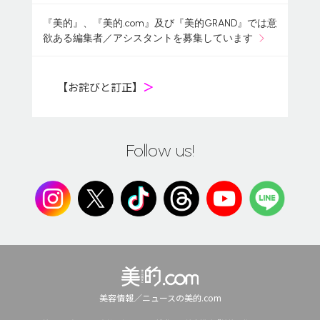
『美的』、『美的.com』及び『美的GRAND』では意
欲ある編集者／アシスタントを募集しています
【お詫びと訂正】
＞
Follow us!
美容情報／ニュースの美的.com