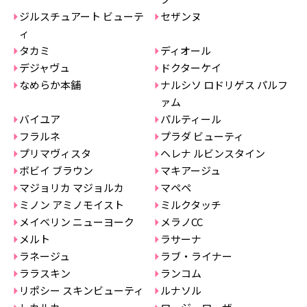
ジルスチュアート ビューテ
セザンヌ
ィ
タカミ
ディオール
デジャヴュ
ドクターケイ
なめらか本舗
ナルシソ ロドリゲス パルフ
ァム
バイユア
パルティール
フラルネ
プラダ ビューティ
プリマヴィスタ
ヘレナ ルビンスタイン
ボビイ ブラウン
マキアージュ
マジョリカ マジョルカ
マペペ
ミノン アミノモイスト
ミルクタッチ
メイベリン ニューヨーク
メラノCC
メルト
ラサーナ
ラネージュ
ラブ・ライナー
ララスキン
ランコム
リポシー スキンビューティ
ルナソル