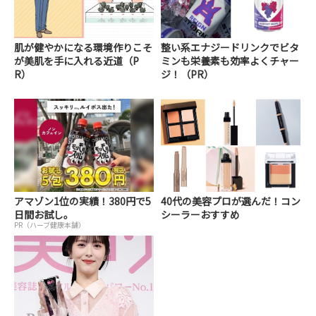
肌が健やかになる環境作りこそ
整い系エナジードリンクでビタ
が美肌を手に入れる近道（P
ミンも栄養素も効率よくチャー
R）
ジ！（PR）
アマゾン1位の実績！380円で5
40代の美容プロが選んだ！コン
日間お試し。
シーラーおすすめ
PR（ハーブ健康本舗）