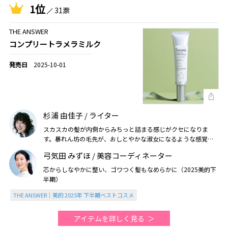
1位
31票
THE ANSWER
コンプリートラメラミルク
2025-10-01
杉浦 由佳子 / ライター
スカスカの髪が内側からみちっと詰まる感じがクセになりま
す。暴れん坊の毛先が、おしとやかな淑女になるような感覚。
ハイトーン、ハイダメージにはありがたい！（2025美的年間）
弓気田 みずほ / 美容コーディネーター
芯からしなやかに整い、ゴワつく髪もなめらかに（2025美的下
半期）
THE ANSWER｜美的 2025年 下半期ベストコスメ
アイテムを詳しく見る