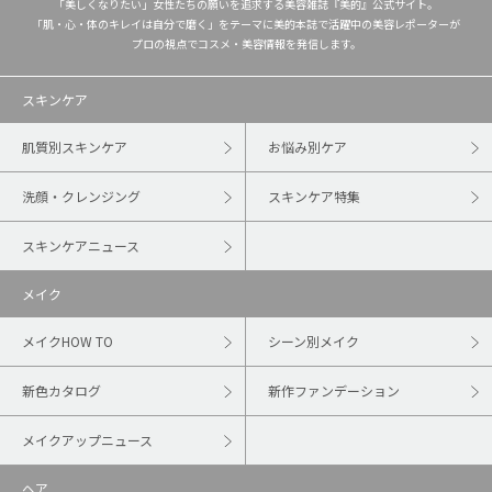
「美しくなりたい」女性たちの願いを追求する美容雑誌『美的』公式サイト。
「肌・心・体のキレイは自分で磨く」をテーマに美的本誌で活躍中の美容レポーターが
プロの視点でコスメ・美容情報を発信します。
スキンケア
肌質別スキンケア
お悩み別ケア
洗顔・クレンジング
スキンケア特集
スキンケアニュース
メイク
メイクHOW TO
シーン別メイク
新色カタログ
新作ファンデーション
メイクアップニュース
ヘア