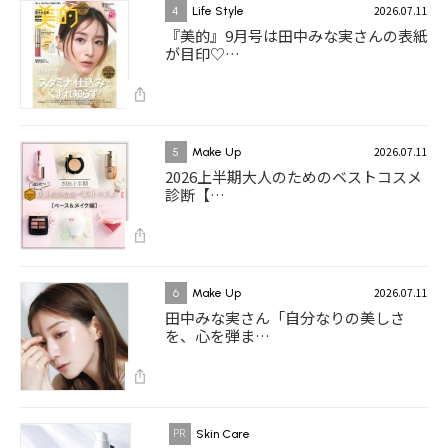
2026.07.11
4
Life Style
『美的』9月号は田中みな実さんの表紙
が目印♡…
2026.07.11
5
Make Up
2026上半期大人のためのベストコスメ
診断【…
2026.07.11
6
Make Up
田中みな実さん「自分なりの美しさ
を、心を弾ま…
Skin Care