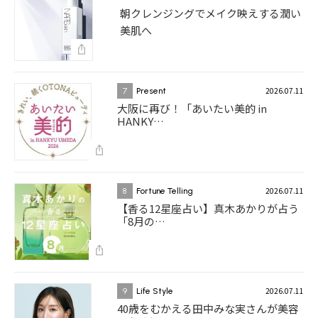
朝クレンジングでメイク映えする潤い
美肌へ
2026.07.11
7
Present
大阪に再び！「あいたい美的 in
HANKY…
2026.07.11
8
Fortune Telling
【香る12星座占い】真木あかりが占う
「8月の…
2026.07.11
9
Life Style
40歳をむかえる田中みな実さんが美容