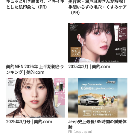
キュッと引き締まり、イキイキ
美容家・瀬戸麻実さんが解説！
とした肌印象に（PR）
手間いらずの毛穴・くすみケア
（PR）
美的MEN 2026年 上半期総合ラ
2025年2月 | 美的.com
ンキング | 美的.com
2025年3月号 | 美的.com
Jeep史上最長! 85時間の試乗体
験
PR（Jeep Japan）