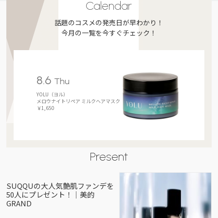
Calendar
話題のコスメの発売日が早わかり！
今月の一覧を今すぐチェック！
8.6
Thu
YOLU（ヨル）
メロウナイトリペア ミルクヘアマスク
￥1,650
Present
SUQQUの大人気艶肌ファンデを
50人にプレゼント！｜美的
GRAND