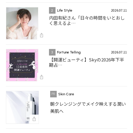
2026.07.11
2
Life Style
内田有紀さん「日々の時間をいとおし
く思えるよ…
2026.07.11
3
Fortune Telling
【開運ビューティ】Skyの2026年下半
期占…
Skin Care
朝クレンジングでメイク映えする潤い
美肌へ