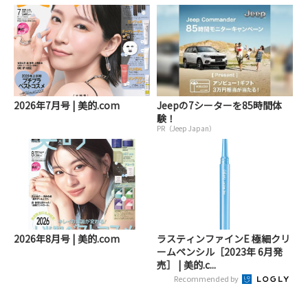
2026年7月号 | 美的.com
Jeepの7シーターを85時間体
験！
PR（Jeep Japan）
2026年8月号 | 美的.com
ラスティンファインE 極細クリ
ームペンシル［2023年 6月発
売］ | 美的.c...
Recommended by