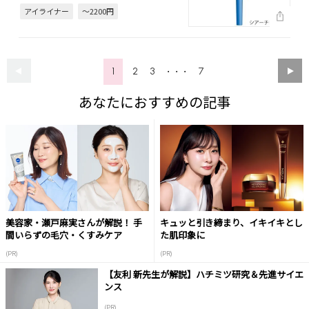
アイライナー
～2200円
1
2
3
7
・・・
あなたにおすすめの記事
美容家・瀬戸麻実さんが解説！ 手
キュッと引き締まり、イキイキとし
間いらずの毛穴・くすみケア
た肌印象に
(PR)
(PR)
【友利 新先生が解説】ハチミツ研究＆先進サイエ
ンス
(PR)