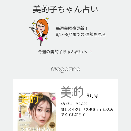
美的子ちゃん占い
毎週金曜夜更新！
8/1〜8/7までの 運勢を見る
今週の美的子ちゃん占いへ
Magazine
9
月号
7月22日 ￥1,100
肌もメイクも「スタミナ」仕込み
でくずれ知らず！