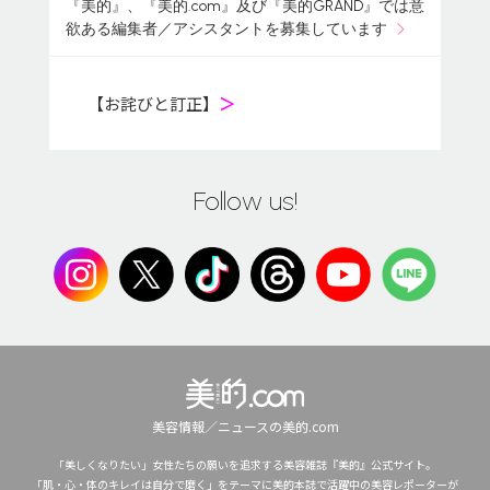
『美的』、『美的.com』及び『美的GRAND』では意
欲ある編集者／アシスタントを募集しています
【お詫びと訂正】
＞
Follow us!
美容情報／ニュースの美的.com
「美しくなりたい」女性たちの願いを追求する美容雑誌『美的』公式サイト。
「肌・心・体のキレイは自分で磨く」をテーマに美的本誌で活躍中の美容レポーターが