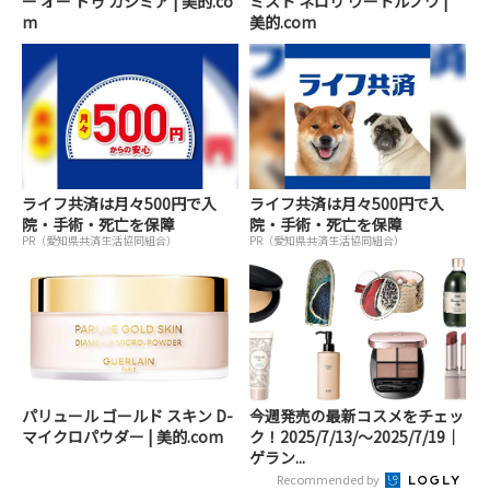
ー オー ドゥ カシミア | 美的.co
ミスト ネロリ ウートルノワ |
m
美的.com
ライフ共済は月々500円で入
ライフ共済は月々500円で入
院・手術・死亡を保障
院・手術・死亡を保障
PR（愛知県共済生活協同組合）
PR（愛知県共済生活協同組合）
パリュール ゴールド スキン D-
今週発売の最新コスメをチェッ
マイクロパウダー | 美的.com
ク！2025/7/13/～2025/7/19｜
ゲラン...
Recommended by