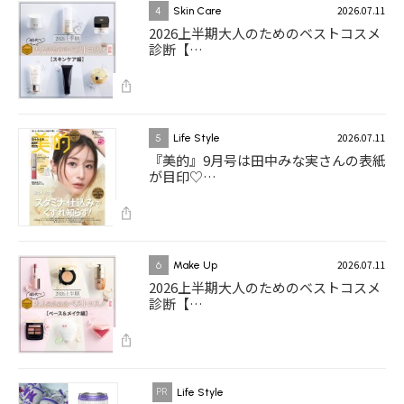
2026.07.11
4
Skin Care
2026上半期大人のためのベストコスメ
診断【…
2026.07.11
5
Life Style
『美的』9月号は田中みな実さんの表紙
が目印♡…
2026.07.11
6
Make Up
2026上半期大人のためのベストコスメ
診断【…
Life Style