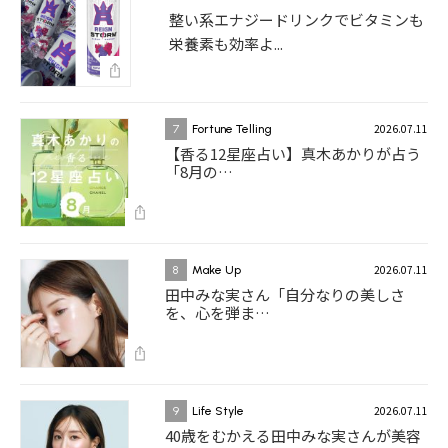
整い系エナジードリンクでビタミンも
栄養素も効率よ...
2026.07.11
7
Fortune Telling
【香る12星座占い】真木あかりが占う
「8月の…
2026.07.11
8
Make Up
田中みな実さん「自分なりの美しさ
を、心を弾ま…
2026.07.11
9
Life Style
40歳をむかえる田中みな実さんが美容