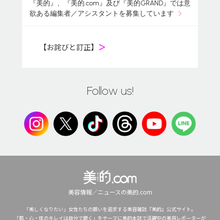
『美的』、『美的.com』及び『美的GRAND』では意
欲ある編集者／アシスタントを募集しています
【お詫びと訂正】
＞
Follow us!
美容情報／ニュースの美的.com
「美しくなりたい」女性たちの願いを追求する美容雑誌『美的』公式サイト。
「肌・心・体のキレイは自分で磨く」をテーマに美的本誌で活躍中の美容レポーターが