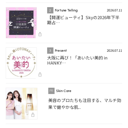
2026.07.11
2
Fortune Telling
【開運ビューティ】Skyの2026年下半
期占…
2026.07.11
3
Present
大阪に再び！「あいたい美的 in
HANKY…
Skin Care
美容のプロたちも注目する、マルチ効
果で健やかな肌...