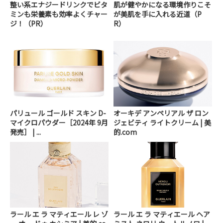
整い系エナジードリンクでビタ
肌が健やかになる環境作りこそ
ミンも栄養素も効率よくチャー
が美肌を手に入れる近道（P
ジ！（PR）
R）
パリュール ゴールド スキン D-
オーキデ アンペリアル ザ ロン
マイクロパウダー［2024年 9月
ジェビティ ライトクリーム | 美
発売］ | ...
的.com
ラール エ ラ マティエール レ ゾ
ラール エ ラ マティエール ヘア