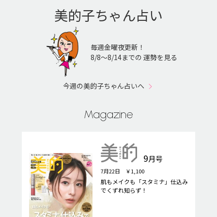
美的子ちゃん占い
毎週金曜夜更新！
8/8〜8/14までの 運勢を見る
今週の美的子ちゃん占いへ
Magazine
9
月号
7月22日 ￥1,100
肌もメイクも「スタミナ」仕込み
でくずれ知らず！