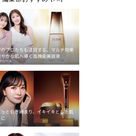
容のプロたちも注目する、マルチ効果
健やかな肌へ導く高機能美容液
クシール
ュッと引き締まり、イキイキとした肌
象に
ン