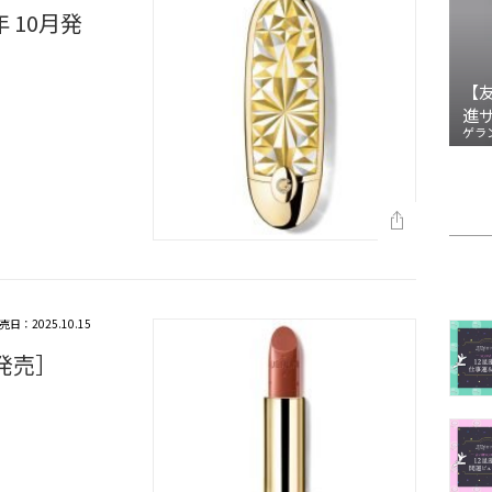
 10月発
【
進
ゲラ
売日：2025.10.15
月発売］