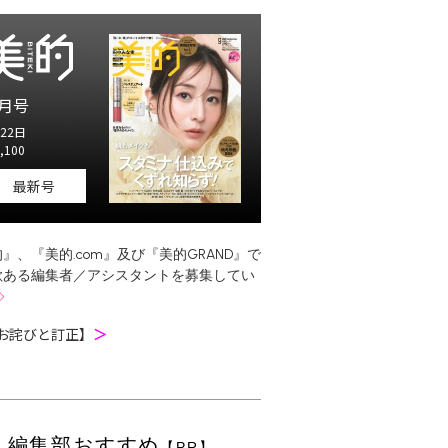
月号
22日
,100
最新号
』、『美的.com』及び『美的GRAND』で
欲ある編集者／アシスタントを募集してい
お詫びと訂正】
＞
編集部おすすめ
【PR】