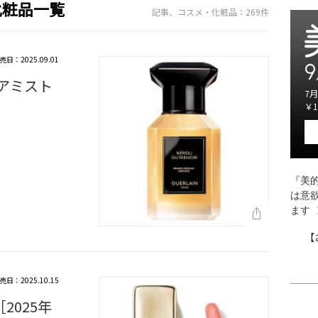
化粧品一覧
記事、コスメ・化粧品：269件
売日：2025.09.01
9
ヘアミスト
7月
￥1
『美的
は意
ます
【
売日：2025.10.15
2025年