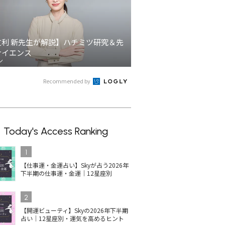
友利 新先生が解説】ハチミツ研究＆先
サイエンス
ン
Recommended by
Today's Access Ranking
1
【仕事運・金運占い】Skyが占う2026年
下半期の仕事運・金運｜12星座別
2
【開運ビューティ】Skyの2026年下半期
占い｜12星座別・運気を高めるヒント