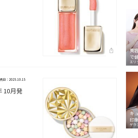
美
で
エリ
売日：2025.10.15
 10月発
キ
印
ゲラ