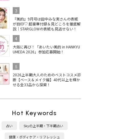
3
『美的』9月号は田中みな実さんの表紙
が目印♡ 超豪華付録＆見どころを徹底解
説｜STARGLOWの表紙も見逃せない！
4
大阪に再び！「あいたい美的 in HANKYU
UMEDA 2026」参加応募開始！
5
2026上半期大人のためのベストコスメ診
断【ベース＆メイク編】40代以上を輝か
せる全33品から探索！
Hot Keywords
占い
Skyの上半期・下半期占い
健康・ボディケア・リフレッシュ