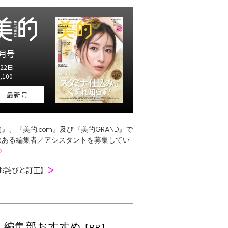
月号
22日
,100
最新号
』、『美的.com』及び『美的GRAND』で
欲ある編集者／アシスタントを募集してい
お詫びと訂正】
＞
編集部おすすめ
【PR】