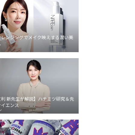
クレンジングでメイク映えする潤い美
へ
友利 新先生が解説】ハチミツ研究＆先
サイエンス
ン