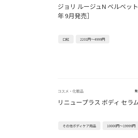
ジョリ ルージュN ベルベット［
年 9月発売］
口紅
2201円～4999円
コスメ・化粧品
発
リニュープラス ボディ セラ
その他ボディケア用品
10000円～19999円