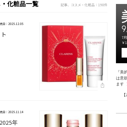
メ・化粧品一覧
記事、コスメ・化粧品：198件
売日：2025.12.05
9
ット
7月
￥1
『美的
は意
ます
【
売日：2025.11.14
025年