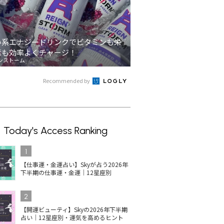
い系エナジードリンクでビタミンも栄
素も効率よくチャージ！
ンストーム
Recommended by
Today's Access Ranking
1
【仕事運・金運占い】Skyが占う2026年
下半期の仕事運・金運｜12星座別
2
【開運ビューティ】Skyの2026年下半期
占い｜12星座別・運気を高めるヒント