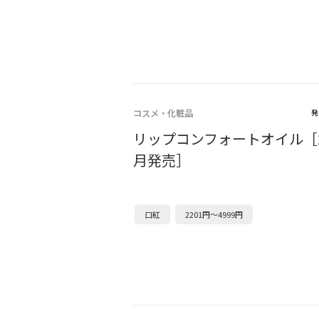
コスメ・化粧品
発
リップコンフォートオイル［20
月発売］
口紅
2201円～4999円