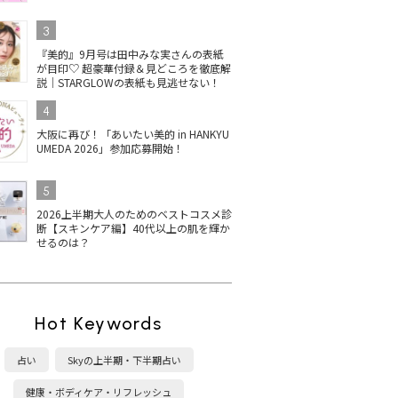
3
『美的』9月号は田中みな実さんの表紙
が目印♡ 超豪華付録＆見どころを徹底解
説｜STARGLOWの表紙も見逃せない！
4
大阪に再び！「あいたい美的 in HANKYU
UMEDA 2026」参加応募開始！
5
2026上半期大人のためのベストコスメ診
断【スキンケア編】40代以上の肌を輝か
せるのは？
Hot Keywords
占い
Skyの上半期・下半期占い
健康・ボディケア・リフレッシュ