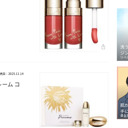
洗
ジ
リベ
売日：2025.11.14
レーム コ
肌
手
資生