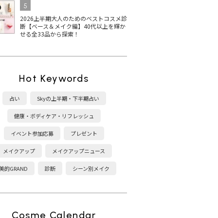
5
2026上半期大人のためのベストコスメ診
断【ベース＆メイク編】40代以上を輝か
せる全33品から探索！
ディクシ
THREE ネイルラッカー
【2025最新】シャネルの
黄
5選！
の人気色は？2025秋冬限
マニキュア ヴェルニの秋
ア
Hot Keywords
春新色
定色・ベスコス受賞カラ
冬新色に注目！おすすめ
エ
ーを紹介
カラーは？
げ
占い
Skyの上半期・下半期占い
健康・ボディケア・リフレッシュ
イベント参加応募
プレゼント
メイクアップ
メイクアップニュース
美的GRAND
診断
シーン別メイク
Cosme Calendar