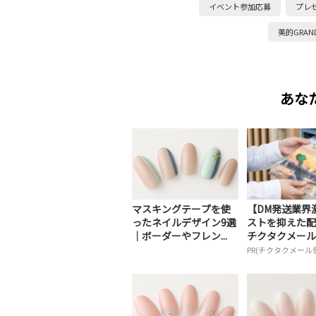
イベント参加応募
プレ
美的GRAN
あな
マスキングテープを使
【DM発送業界
ったネイルデザイン9選
ストを抑えた配
｜ボーダーやフレン...
チクタクメール
PR(チクタクメール