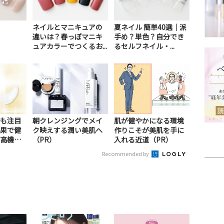
ネイルとマニキュアの
夏ネイル 簡単40選｜派
違いは？春っぽマニキ
手め？単色？自分でき
ュアカラーでつくるお...
るセルフネイル・...
も注目
朝クレンジングでメイ
肌が健やかになる環境
果で健
ク映えする潤い美肌へ
作りこそが美肌を手に
高機能
（PR）
入れる近道（PR）
Recommended by