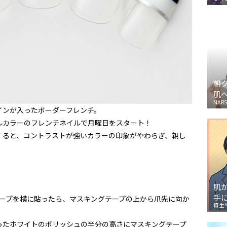
朝
肌
NARS
インが入ったボーダーフレンチ。
ルカラーのフレンチネイルで月曜日をスタート！
すると、コントラストが強いカラーの印象がやわらぎ、親し
肌
手
テープを横に貼ったら、マスキングテープの上から爪先に向か
資生
。
ったホワイトのポリッシュの半分の高さにマスキングテープ