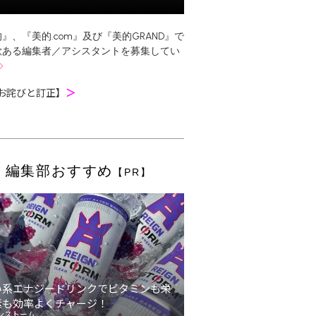
』、『美的.com』及び『美的GRAND』で
欲ある編集者／アシスタントを募集してい
お詫びと訂正】
＞
編集部おすすめ
【PR】
い系エナジードリンクでビタミンも栄
素も効率よくチャージ！
ンストーム