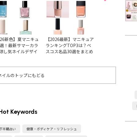
かなう♡
026新色】夏マニキュ
【2026最新】マニキュア
【2026最新】ア
6選！最新サマーカラ
ランキングTOP3は？ベ
ョンの人気ネイル
涼し気ネイルデザイ
スコス名品30選をまとめ
ベスコス受賞色＆
チェック
ました
まとめ
ネイルのトップにもどる
Hot Keywords
・下半期占い
健康・ボディケア・リフレッシュ