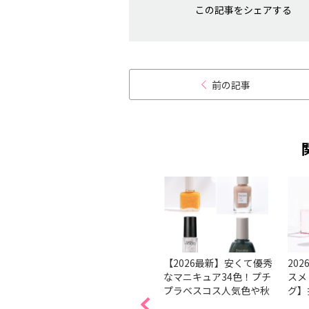
この記事をシェアする
前の記事
ルケア
【基本】きれいなネイル
【2026最新】安くて優秀
20
ューは
の塗り方、コツは？ 順番
なマニキュア34色！プチ
スメ
。
で解説
プラベスコス人気色や秋
グ】
ブが潜
冬新色を紹介
ェン