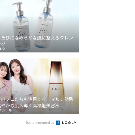
うたびになめらかな肌に整えるクレン
ング
ルタ
容のプロたちも注目する、マルチ効果
健やかな肌へ導く高機能美容液
クシール
Recommended by