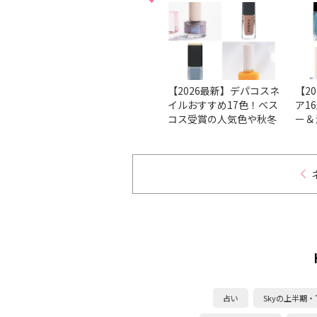
る↑ビ
本で
ト
方法を
【ベスコス受賞】マニキ
【2026最新】デパコスネ
【2
も分か
ュアの人気のブランド＆
イルおすすめ17色！ベス
ア1
イルケ
人気色をチェック！
コス受賞の人気色や秋冬
ー＆
新色を厳選
ンを
占い
Skyの上半期