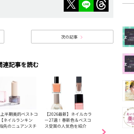
次の記事
関連記事を読む
26上半期美的ベストコ
【2026最新】ネイルカラ
【2026最新】ネ
【ネイルランキン
ー27選！春新色＆ベスコ
気色38選！ベスコ
指先のニュアンスチ
ス受賞の人気色を紹介
色＆春の新色・限
ジから透明感まで1
とめ