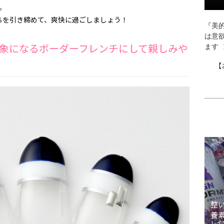
。
ちを引き締めて、爽快に過ごしましょう！
『美的
は意
象になるボーダーフレンチにして親しみや
ます
【
整
養
レイ