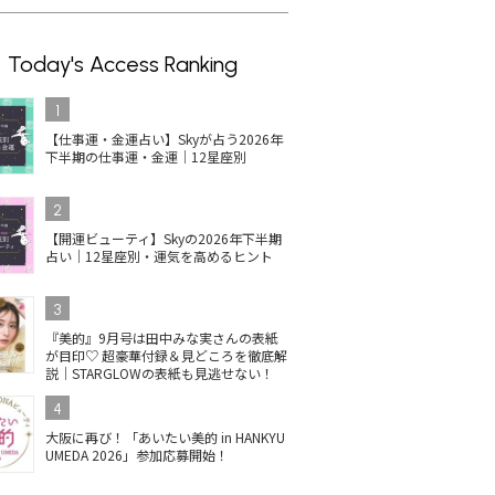
Today's Access Ranking
1
【仕事運・金運占い】Skyが占う2026年
下半期の仕事運・金運｜12星座別
2
【開運ビューティ】Skyの2026年下半期
占い｜12星座別・運気を高めるヒント
3
『美的』9月号は田中みな実さんの表紙
が目印♡ 超豪華付録＆見どころを徹底解
説｜STARGLOWの表紙も見逃せない！
4
イルの人
コスメデコルテのネイル
【2025最新】井田ラボラ
単
大阪に再び！「あいたい美的 in HANKYU
ス受賞
が最新ベスコス1位！上
トリーズ キャンメイクの
ネイ
UMEDA 2026」参加応募開始！
定色ま
品ツヤベージュに注目
ネイル！秋冬新色＆ベス
色
コス受賞は？
を