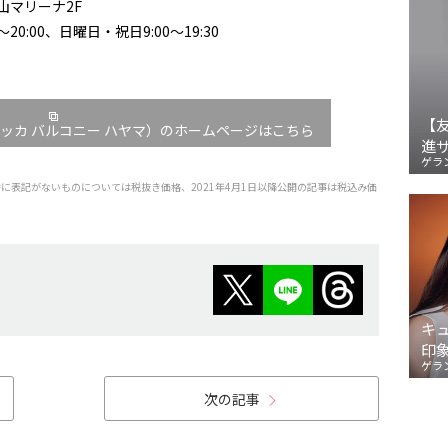
山マリーナ2F
20:00、日曜日・祝日9:00～19:30
【
ama（トリッカ バルコニー ハヤマ）のホームページはこちら
進
ゲラ
特に表記がないものについては税抜き価格、2021年4月1日以降公開の記事は税込み価
キ
印
ゲラ
次の記事