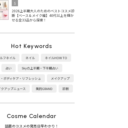
5
ーを紹介
カラーは？
げ
2026上半期大人のためのベストコスメ診
断【ベース＆メイク編】40代以上を輝か
せる全33品から探索！
Hot Keywords
ルフネイル
ネイル
ネイルHOW TO
占い
Skyの上半期・下半期占い
康・ボディケア・リフレッシュ
メイクアップ
イクアップニュース
美的GRAND
診断
Cosme Calendar
話題のコスメの発売日早わかり！