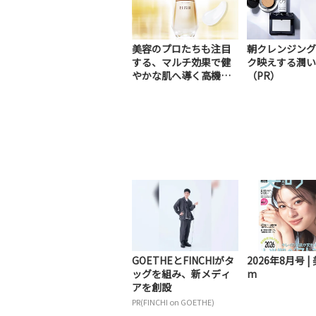
美容のプロたちも注目
朝クレンジング
する、マルチ効果で健
ク映えする潤い
やかな肌へ導く高機能
（PR）
美容液（PR）
GOETHEとFINCHIがタ
2026年8月号 | 
ッグを組み、新メディ
m
アを創設
PR(FINCHI on GOETHE)