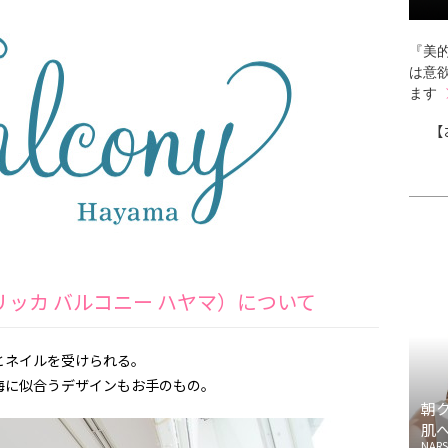
『美的
は意
ます
【
ama（トリッカ バルコニー ハヤマ）について
とネイルを受けられる。
海に似合うデザインもお手のもの。
朝
肌
NARS