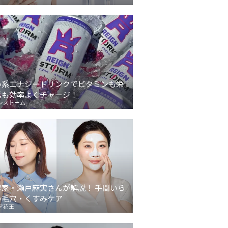
い系エナジードリンクでビタミンも栄
素も効率よくチャージ！
ンストーム
容家・瀬戸麻実さんが解説！ 手間いら
の毛穴・くすみケア
ア花王