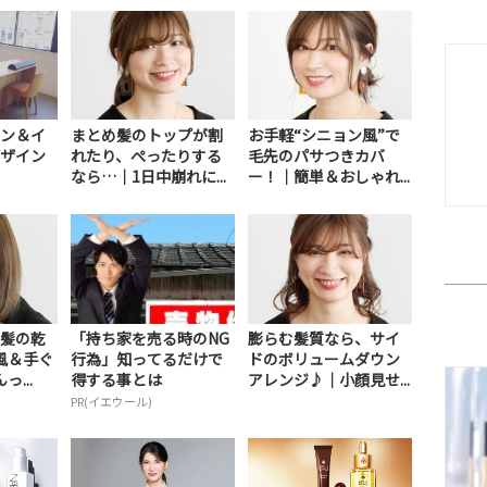
ン＆イ
まとめ髪のトップが割
お手軽“シニョン風”で
ザイン
れたり、ぺったりする
毛先のパサつきカバ
なら…｜1日中崩れに...
ー！｜簡単＆おしゃれ...
髪の乾
「持ち家を売る時のNG
膨らむ髪質なら、サイ
風＆手ぐ
行為」知ってるだけで
ドのボリュームダウン
...
得する事とは
アレンジ♪｜小顔見せ...
PR(イエウール)