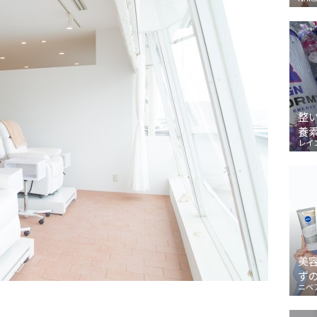
整
養
レイ
美
ず
ニベ