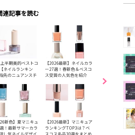
関連記事を読む
26上半期美的ベストコ
【2026最新】ネイルカラ
【2026最新】ネ
【ネイルランキン
ー27選！春新色＆ベスコ
気色38選！ベスコ
指先のニュアンスチ
ス受賞の人気色を紹介
色＆春の新色・限
ジから透明感まで1
とめ
かなう♡
026新色】夏マニキュ
【2026最新】マニキュア
【2026最新】ア
6選！最新サマーカラ
ランキングTOP3は？ベ
ョンの人気ネイル
涼し気ネイルデザイ
スコス名品30選をまとめ
ベスコス受賞色＆