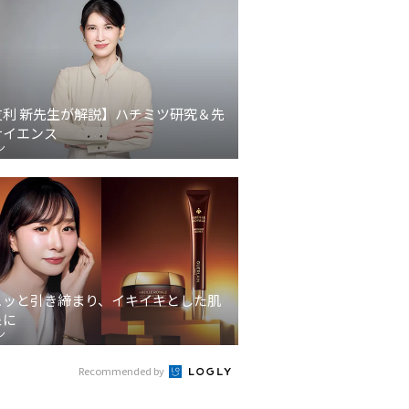
友利 新先生が解説】ハチミツ研究＆先
サイエンス
ン
ュッと引き締まり、イキイキとした肌
象に
ン
Recommended by