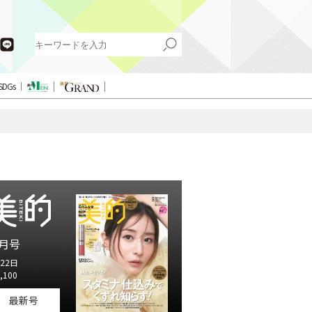
SDGs
月号
22日
,100
最新号