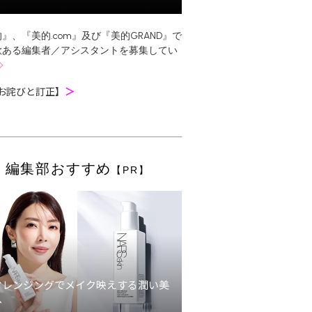
』、『美的.com』及び『美的GRAND』で
欲ある編集者／アシスタントを募集してい
お詫びと訂正】
＞
編集部おすすめ
【PR】
クレンジングでメイク映えする潤い美
へ