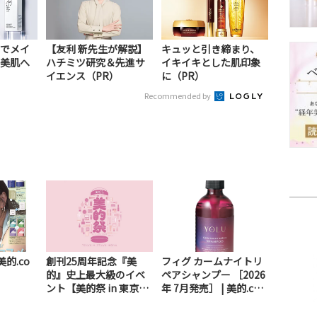
でメイ
【友利 新先生が解説】
キュッと引き締まり、
美肌へ
ハチミツ研究＆先進サ
イキイキとした肌印象
イエンス（PR）
に（PR）
Recommended by
美的.co
創刊25周年記念『美
フィグ カームナイトリ
的』史上最大級のイベ
ペアシャンプー ［2026
ント【美的祭 in 東京ミ
年 7月発売］ | 美的.co
ッドタウン日比...
m