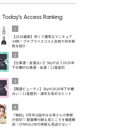
Today's Access Ranking
1
【2026最新】安くて優秀なマニキュア
34色！プチプラベスコス人気色や秋冬新
色を紹介
2
イルの人
コスメデコルテのネイル
【2025最新】井田ラボラ
単
【仕事運・金運占い】Skyが占う2026年
ス受賞
が最新ベスコス1位！上
トリーズ キャンメイクの
ネイ
下半期の仕事運・金運｜12星座別
定色ま
品ツヤベージュに注目
ネイル！秋冬新色＆ベス
色
コス受賞は？
を
3
【開運ビューティ】Skyの2026年下半期
占い｜12星座別・運気を高めるヒント
4
『美的』9月号は田中みな実さんの表紙
ディクシ
THREE ネイルラッカー
【2025最新】シャネルの
黄
が目印♡ 超豪華付録＆見どころを徹底解
5選！
の人気色は？2025秋冬限
マニキュア ヴェルニの秋
ア
説｜STARGLOWの表紙も見逃せない！
春新色
定色・ベスコス受賞カラ
冬新色に注目！おすすめ
エ