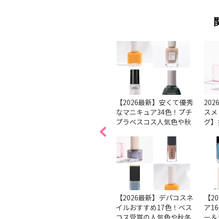
ルケア
【基本】きれいなネイル
【2026最新】安くて優秀
20
ューは
の塗り方、コツは？ 順番
なマニキュア34色！プチ
スメ
。
で解説
プラベスコス人気色や秋
グ】
ブが潜
冬新色を紹介
ェン
る↑ビ
本で
ト
方法を
【ベスコス受賞】マニキ
【2026最新】デパコスネ
【2
も分か
ュアの人気のブランド＆
イルおすすめ17色！ベス
ア1
イルケ
人気色をチェック！
コス受賞の人気色や秋冬
ー＆