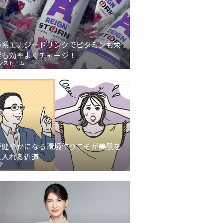
い系エナジードリンクでビタミンも栄
素も効率よくチャージ！
ンストーム
が健やかになる環境作りこそが美肌を
に入れる近道
堂