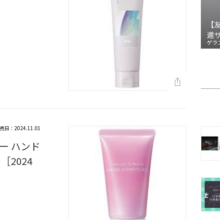
【
進
ゲラ
売日：2024.11.01
ー ハンド
2024