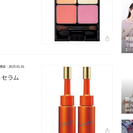
美
で
エリ
売日：2025.01.01
 セラム
朝
肌
NARS