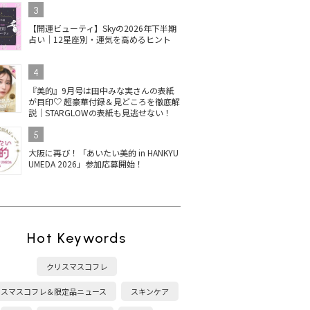
3
【開運ビューティ】Skyの2026年下半期
占い｜12星座別・運気を高めるヒント
4
『美的』9月号は田中みな実さんの表紙
が目印♡ 超豪華付録＆見どころを徹底解
説｜STARGLOWの表紙も見逃せない！
5
大阪に再び！「あいたい美的 in HANKYU
UMEDA 2026」参加応募開始！
Hot Keywords
クリスマスコフレ
リスマスコフレ＆限定品ニュース
スキンケア