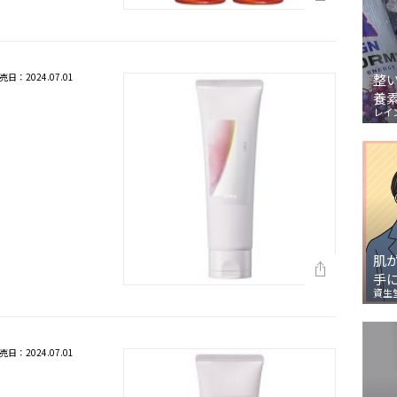
売日：2024.07.01
整
養
レイ
肌
手
資生
売日：2024.07.01