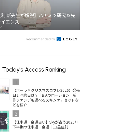
友利 新先生が解説】ハチミツ研究＆先
サイエンス
ン
Recommended by
Today's Access Ranking
1
【ポーラ×クリスマスコフレ2026】発売
日＆予約日は？｜B.Aのローション、新
作ファンデも選べるスキンケアセットな
どを紹介！
2
【仕事運・金運占い】Skyが占う2026年
下半期の仕事運・金運｜12星座別