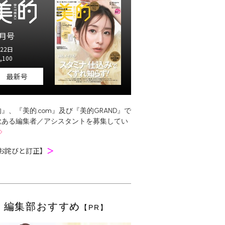
月号
22日
,100
最新号
』、『美的.com』及び『美的GRAND』で
欲ある編集者／アシスタントを募集してい
お詫びと訂正】
＞
編集部おすすめ
【PR】