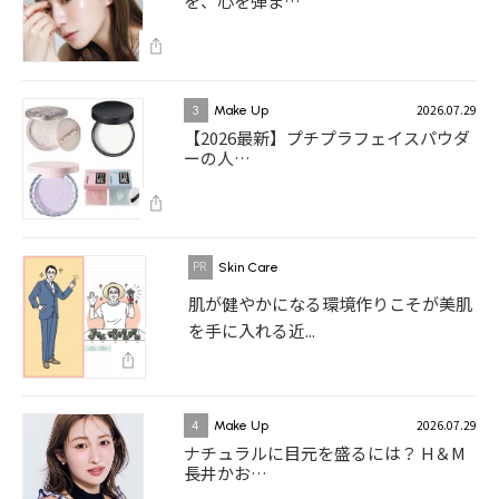
を、心を弾ま…
2026.07.29
3
Make Up
【2026最新】プチプラフェイスパウダ
ーの人…
Skin Care
肌が健やかになる環境作りこそが美肌
を手に入れる近...
2026.07.29
4
Make Up
ナチュラルに目元を盛るには？ H＆M
長井かお…