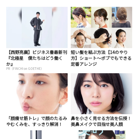
【西野亮廣】ビジネス書最新刊
短い髪を結ぶ方法【14のやり
『北極星 僕たちはどう働く
方】ショート～ボブでもできる
か』
定番アレンジ
PR（FINCHI on GOETHE）
「顔痩せ筋トレ」で顔のたるみ
鼻を小さく見せる方法を伝授！
やむくみを、すっきり解消！
美鼻メイクで目指せ美人顔