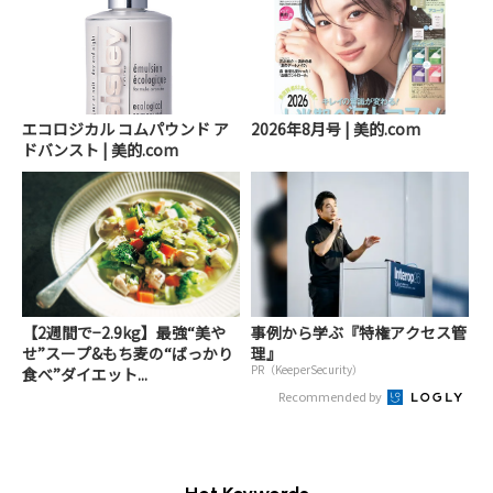
エコロジカル コムパウンド ア
2026年8月号 | 美的.com
ドバンスト | 美的.com
【2週間で−2.9kg】最強“美や
事例から学ぶ『特権アクセス管
せ”スープ&もち麦の“ばっかり
理』
PR（KeeperSecurity）
食べ”ダイエット...
Recommended by