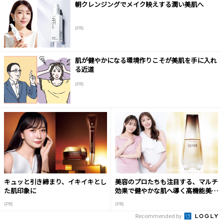
朝クレンジングでメイク映えする潤い美肌へ
(PR)
肌が健やかになる環境作りこそが美肌を手に入れ
る近道
(PR)
キュッと引き締まり、イキイキとし
美容のプロたちも注目する、マルチ
た肌印象に
効果で健やかな肌へ導く高機能美容
液
(PR)
(PR)
Recommended by