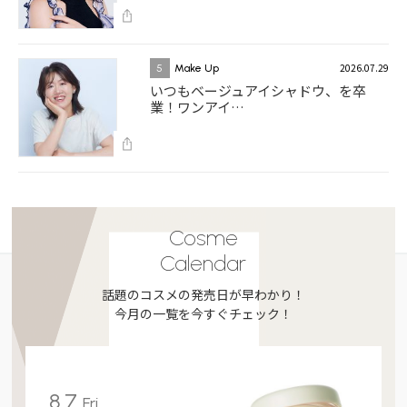
2026.07.29
5
Make Up
いつもベージュアイシャドウ、を卒
業！ワンアイ…
Cosme
Calendar
話題のコスメの発売日が早わかり！
今月の一覧を今すぐチェック！
8.7
Fri