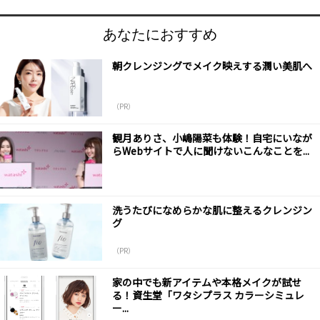
あなたにおすすめ
朝クレンジングでメイク映えする潤い美肌へ
（PR）
観月ありさ、小嶋陽菜も体験！自宅にいなが
らWebサイトで人に聞けないこんなことを...
洗うたびになめらかな肌に整えるクレンジン
グ
（PR）
家の中でも新アイテムや本格メイクが試せ
る！資生堂「ワタシプラス カラーシミュレ
ー...