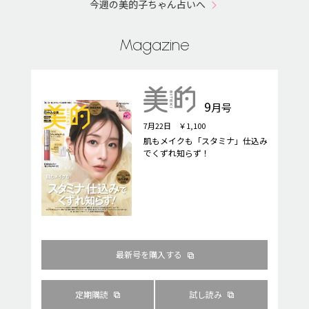
今週の美的子ちゃん占いへ
Magazine
9
月号
7月22日 ￥1,100
肌もメイクも「スタミナ」仕込み
でくずれ知らず！
最新号を購入する
定期購読
試し読み