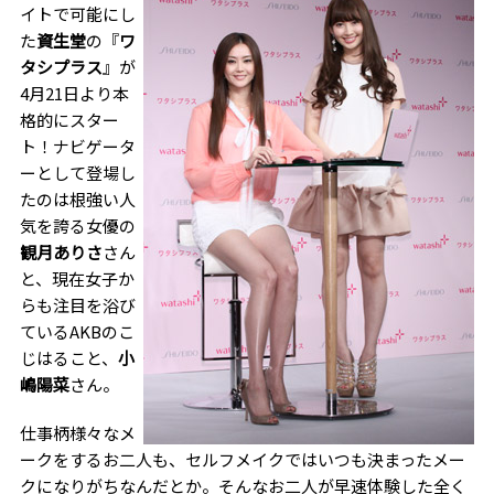
イトで可能にし
た
資生堂
の『
ワ
タシプラス
』が
4月21日より本
格的にスター
ト！ナビゲータ
ーとして登場し
たのは根強い人
気を誇る女優の
観月ありさ
さん
と、現在女子か
らも注目を浴び
ているAKBのこ
じはること、
小
嶋陽菜
さん。
仕事柄様々なメ
ークをするお二人も、セルフメイクではいつも決まったメー
クになりがちなんだとか。そんなお二人が早速体験した全く