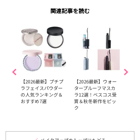
関連記事を読む
すみ
【2026最新】プチプ
【2026最新】ウォー
【20
化が
ラフェイスパウダー
タープルーフマスカ
向け
グラ
の人気ランキング＆
ラ12選！ベスコス受
選！
ァン
おすすめ7選
賞＆秋冬新作をピッ
ら厳
ク