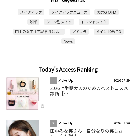
Hot Keywords
メイクアップ
メイクアップニュース
美的GRAND
診断
シーン別メイク
トレンドメイク
田中みな実｜花が言うには。
プチプラ
メイクHOW TO
News
Today's Access Ranking
2026.07.29
1
Make Up
2026上半期大人のためのベストコスメ
診断【…
2026.07.29
2
Make Up
田中みな実さん「自分なりの美しさ