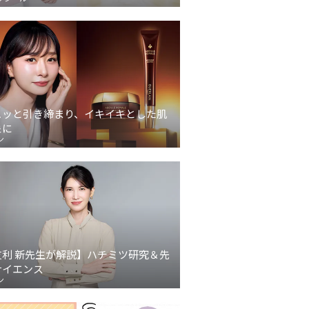
ュッと引き締まり、イキイキとした肌
象に
ン
友利 新先生が解説】ハチミツ研究＆先
サイエンス
ン