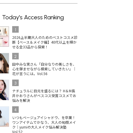
Today's Access Ranking
1
2026上半期大人のためのベストコスメ診
断【ベース＆メイク編】40代以上を輝か
せる全33品から探索！
2
田中みな実さん「自分なりの美しさを、
心を弾ませながら模索していきたい」｜
花が言うには。Vol.56
3
ナチュラルに目元を盛るには？ H＆M長
井かおりさんがベスコス受賞コスメでお
悩みを解決
4
いつもベージュアイシャドウ、を卒業！
ワンアイテムでかなう、大人の旬顔メイ
ク｜yumiの大人メイク悩み解決塾
Vol.52