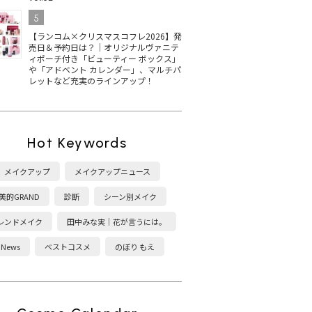
5
【ランコム×クリスマスコフレ2026】発
売日＆予約日は？｜オリジナルヴァニテ
ィポーチ付き「ビューティー ボックス」
や「アドベント カレンダー」、マルチパ
レットなど充実のラインアップ！
Hot Keywords
メイクアップ
メイクアップニュース
美的GRAND
診断
シーン別メイク
レンドメイク
田中みな実｜花が言うには。
News
ベストコスメ
のぼり もえ