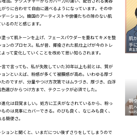
も増加。テクスチャーからカバー力の違い、配合される美容
上がりに合わせて自由に選べるようになっています。その中
ンデーション。韓国のアーティストや俳優たちの隙のない肌
ているのだと感じます。
り塗って肌トーンを上げ、フェースパウダーを重ねてキメを整
肌
手
ションのプロセス。私が昔、揶揄された肌仕上げが今のトレ
資生
によって変化していくことを改めて思い知らされます。
言で言っても、私が失敗していた30年以上も前とは、質が
ションといえば、粉感が多くて被膜感が高め。いわゆる厚づ
いたのですが、分量やつけ方次第ではムラづき、厚づき、白浮
肌色選びからつけ方まで、テクニックが必須でした。
朝
の進化は目覚ましい。処方に工夫がなされているから、粉っ
肌
いものは見事にカバーできる。のびも良く、なじみも良く、
NARS
れる簡便さ。
ーションと聞くと、いまだについ後ずさりをしてしまうので