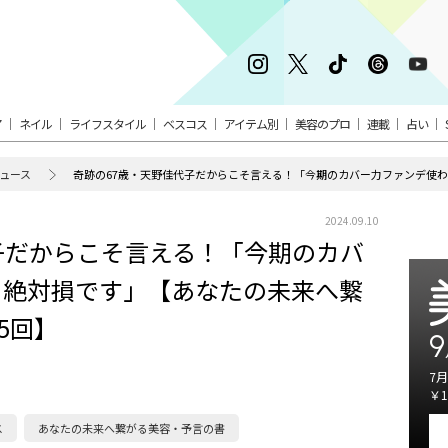
ア
ネイル
ライフスタイル
ベスコス
アイテム別
美容のプロ
連載
占い
ュース
2024.09.10
子だからこそ言える！「今期のカバ
と絶対損です」【あなたの未来へ繋
5回】
9
7月
￥1
ス
あなたの未来へ繋がる美容・予言の書