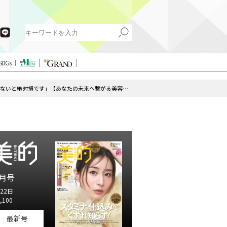
SDGs
奇跡の67歳・天野佳代子だからこそ言える！「今期のカバー力ファンデ使わないと絶対損です」【あなたの未来へ繋がる美容・予言の書 第15回】
月号
22日
,100
最新号