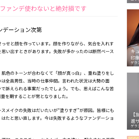
ファンデ使わないと絶対損です
ンデーション次第
せっせと顔を作っています。顔を作りながら、気合を入れす
キ
を思い出すときがあります。失敗が多かったのは断然ベース
印
ゲラ
、肌色のトーンが合わなくて「顔が真っ白」、重ね塗りをし
のは全員男性、当時の仕事仲間。言われた状況は大勢の面
ラで訴えられる事案だったでしょう。でも、思えばこんな苦
慎重を期することが常となりました。
スメイクの失敗はだいたいが“塗りすぎ”が原因。皆様にも
【
、はたと思い直します。今は失敗するようなファンデーショ
進
ゲラ