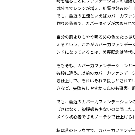
時を経るごとにファンデーションの種類
成分までレンジが増え、肌質や好みの仕
でも、最近の主流といえばカバー力ファ
作りの影響で、カバータイプが求められ
自分の肌よりもやや明るめの色をたっぷ
えるという、これがカバー力ファンデー
ンドになっているとは、美容概念は時代
そもそも、カバー力ファンデーションと一
各段に違う。以前のカバー力ファンデー
き仕上げで、それはそれで良しとされて
きなど、失敗もしやすかったのも事実。
でも、最近のカバー力ファンデーション
ぽさはなく、被膜感も少ないのに隠した
メイク初心者でさえノーテクで仕上げら
私は昔のトラウマで、カバー力ファンデ