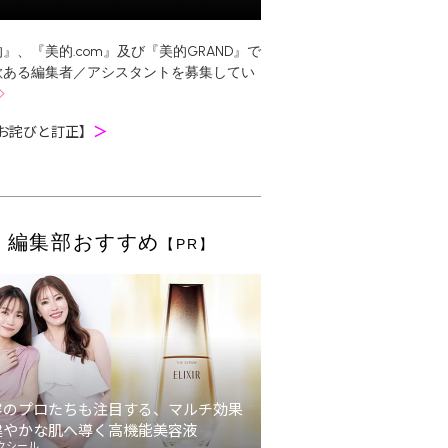
』、『美的.com』及び『美的GRAND』で
欲ある編集者／アシスタントを募集してい
お詫びと訂正】
＞
編集部おすすめ
【PR】
容のプロたちも注目する、マルチ効果
健やかな肌へ導く高機能美容液
クシール