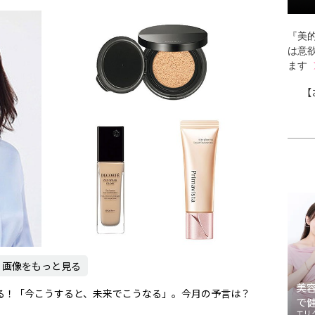
『美的
は意
ます
【
画像をもっと見る
美
る！「今こうすると、未来でこうなる」。今月の予言は？
で
エリ