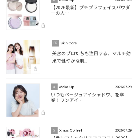
【2026最新】プチプラフェイスパウダ
ーの人…
Skin Care
美容のプロたちも注目する、マルチ効
果で健やかな肌...
2026.07.29
4
Make Up
いつもベージュアイシャドウ、を卒
業！ワンアイ…
2026.07.29
5
Xmas Coffret
【ランコム×クリスマスコフレ2026】