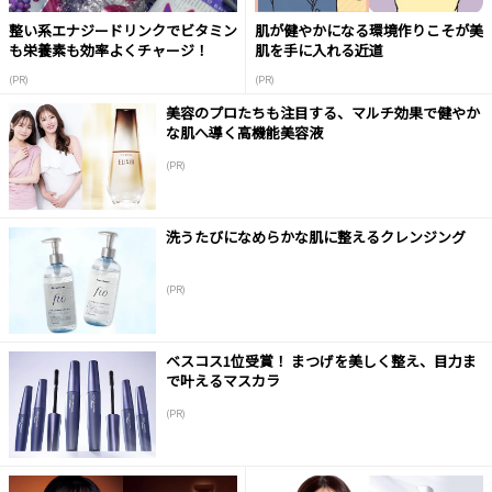
整い系エナジードリンクでビタミン
肌が健やかになる環境作りこそが美
も栄養素も効率よくチャージ！
肌を手に入れる近道
(PR)
(PR)
美容のプロたちも注目する、マルチ効果で健やか
な肌へ導く高機能美容液
(PR)
洗うたびになめらかな肌に整えるクレンジング
(PR)
ベスコス1位受賞！ まつげを美しく整え、目力ま
で叶えるマスカラ
(PR)