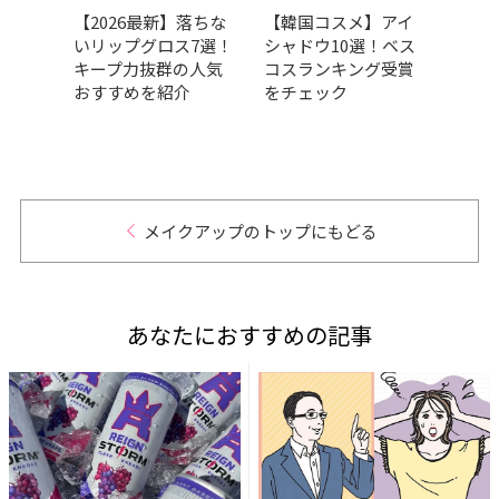
イエベ
【2026最新】落ちな
【韓国コスメ】アイ
真夏
ウ34
いリップグロス7選！
シャドウ10選！ベス
キワ
賞か
キープ力抜群の人気
コスランキング受賞
る！ 
おすすめを紹介
をチェック
るマ
開
メイクアップのトップにもどる
あなたにおすすめの記事