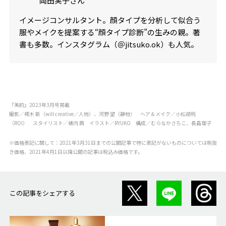
岡田実子さん
イメージコンサルタント。顔タイプを分析して似合う
服やメイクを提案する“顔タイプ診断”の生みの親。著
書も多数。インスタグラム（＠jitsuko.ok）も人気。
『美的』2023年3月号掲載
撮影／樗木 新（will creative／人物）、河野 望（静物） ヘア＆メイク／小松胡桃
（ROI） スタイリスト／橘内 茜 イラスト／RYUKO 構成／むらなかさちこ、長島理子
※価格表記に関して：2021年3月31日までの公開記事で特に表記がないものについては税抜
き価格、2021年4月1日以降公開の記事は税込み価格です。
この記事をシェアする