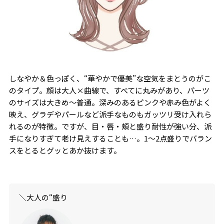
しなやか＆色っぽく、“華やかで優美”な空気をまとうのがこ
のタイプ。顔は大人×曲線で、すべてに丸みがあり、パーツ
のサイズは大きめ〜普通。深みのあるピンクや赤み色がよく
映え、グラデやパールなど派手なものもガッツリ受け入れら
れるのが特徴。ですが、目・唇・頬と盛り耐性が強い分、派
手になりすぎて老け見えすることも…。1〜2点盛りでバラン
スをとるとグッとあか抜けます。
＼大人の“盛り