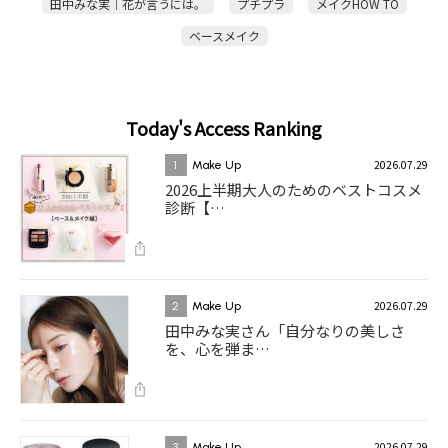
田中みな実｜花が言うには。
プチプラ
メイクHOW TO
ベースメイク
Today's Access Ranking
2026.07.29
1
Make Up
2026上半期大人のためのベストコスメ
診断【…
2026.07.29
2
Make Up
田中みな実さん「自分なりの美しさ
を、心を弾ま…
2026.07.29
3
Make Up