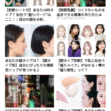
【診断シート付】あなたは何タ
【西野亮廣】つくりたいものを
イプ？ 似合う“盛りパーツ”は
追求できる環境の作り方とは
PR（FINCHI on GOETHE）
ここ！｜自分の顔を分析...
あなたの顔タイプは？ 【顔タ
【顔タイプ診断】で私に似合う
イプ別】自分にぴったりの春新
「盛りメイク」が分かる！噂の
色リップが見つかる♪
「盛り耐性」って？
GOETHEとFINCHIがタッグを
【顔タイプ診断】あなたは何タ