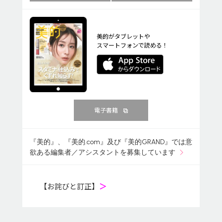
美的がタブレットや
スマートフォンで読める！
電子書籍
『美的』、『美的.com』及び『美的GRAND』では意
欲ある編集者／アシスタントを募集しています
【お詫びと訂正】
＞