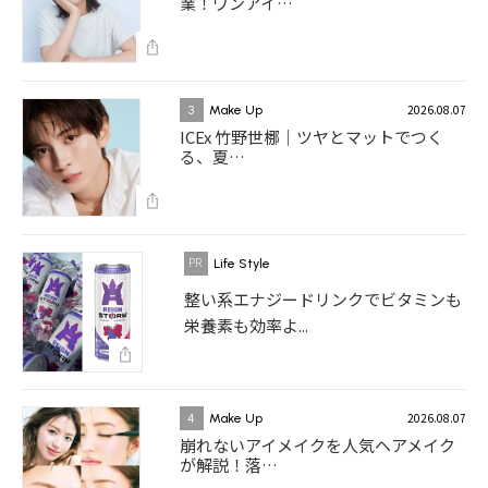
業！ワンアイ…
2026.08.07
3
Make Up
ICEx 竹野世梛｜ツヤとマットでつく
る、夏…
Life Style
整い系エナジードリンクでビタミンも
栄養素も効率よ...
2026.08.07
4
Make Up
崩れないアイメイクを人気ヘアメイク
が解説！落…