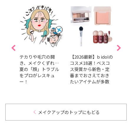
玲衣
テカりや毛穴の開
【2026最新】b idolの
202
坂
き、メイクくずれ…
コスメ18選！ベスコ
チプ
バレン
夏の「顔」トラブル
ス受賞から新色・定
【メ
しゃ
をプロがレスキュ
番までおさえておき
位】
る完
ー！
たいアイテムが多数
ック
クで
メイクアップのトップにもどる