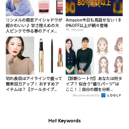
リンメルの限定アイシャドウが
Amazon今日も見逃せない！8
超かわいい♪ 甘さ控えめの大
0%OFF以上が続々登場
PR（Amazon）
人ピンクで作る春のアイメ...
切れ長目はアイラインで盛って
【診断シート付】あなたは何タ
簡単目力アップ！ おすすめア
イプ？ 似合う“盛りパーツ”は
イテムは？【クールタイプ...
ここ！｜自分の顔を分析...
Recommended by
Hot Keywords