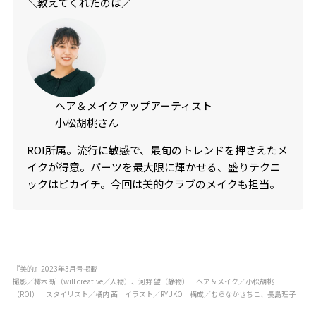
＼教えてくれたのは／
ヘア＆メイクアップアーティスト
小松胡桃さん
ROI所属。流行に敏感で、最旬のトレンドを押さえたメ
イクが得意。パーツを最大限に輝かせる、盛りテクニ
ックはピカイチ。今回は美的クラブのメイクも担当。
『美的』2023年3月号掲載
撮影／樗木 新（will creative／人物）、河野 望（静物） ヘア＆メイク／小松胡桃
（ROI） スタイリスト／橘内 茜 イラスト／RYUKO 構成／むらなかさちこ、長島理子