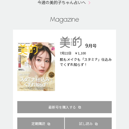
今週の美的子ちゃん占いへ
Magazine
9
月号
7月22日 ￥1,100
肌もメイクも「スタミナ」仕込み
でくずれ知らず！
最新号を購入する
定期購読
試し読み