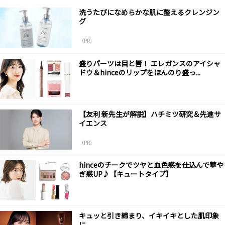
洗うたびになめらかな肌に整えるクレンジン
グ
（PR）
盛りパーツは目と唇！ エレガンスのアイシャ
ドウ＆hinceのリップをほんのり盛っ...
【友利 新先生が解説】ハチミツ研究＆先進サ
イエンス
（PR）
hinceのチークでツヤと血色感を仕込んで華や
ぎ感UP♪【キュートタイプ】
キュッと引き締まり、イキイキとした肌印象
に