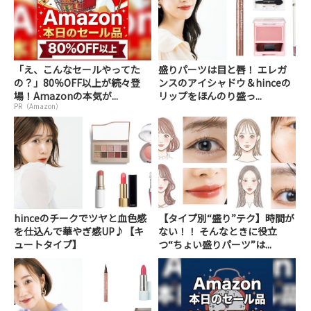
「え、こんなセールやってた
盛りパーツは目と唇！ エレガ
の？」80％OFF以上が続々登
ンスのアイシャドウ＆hinceの
場！Amazonの本気が...
リップをほんのり盛っ...
PR（Amazon）
hinceのチークでツヤと血色感
【タイプ別“盛り”テク】時間が
を仕込んで華やぎ感UP♪【キ
ない！！ そんなときに役立
ュートタイプ】
つ“ちょい盛りパーツ”は...