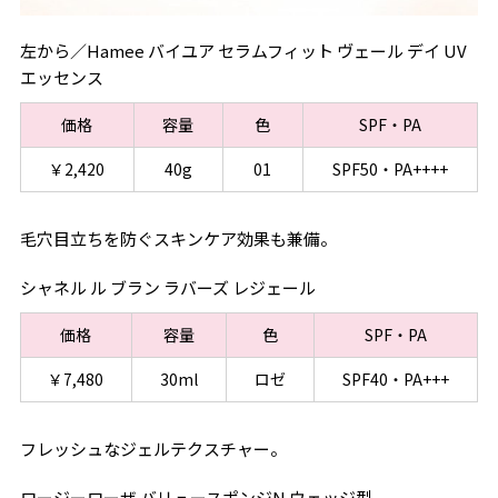
左から／Hamee バイユア セラムフィット ヴェール デイ UV
エッセンス
価格
容量
色
SPF・PA
￥2,420
40g
01
SPF50・PA++++
毛穴目立ちを防ぐスキンケア効果も兼備。
シャネル ル ブラン ラバーズ レジェール
価格
容量
色
SPF・PA
￥7,480
30ml
ロゼ
SPF40・PA+++
フレッシュなジェルテクスチャー。
ロージーローザ バリュースポンジN ウェッジ型