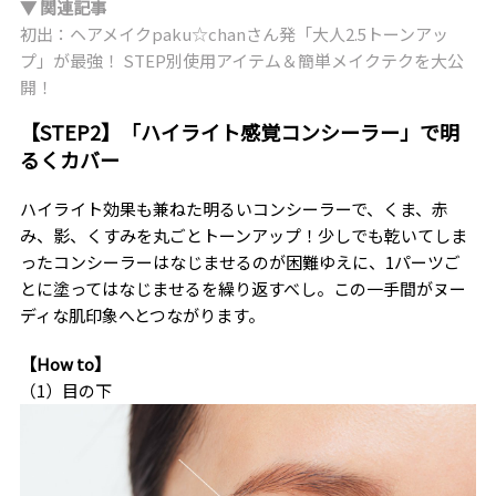
▼ 関連記事
初出：ヘアメイクpaku☆chanさん発「大人2.5トーンアッ
プ」が最強！ STEP別使用アイテム＆簡単メイクテクを大公
開！
【STEP2】「ハイライト感覚コンシーラー」で明
るくカバー
ハイライト効果も兼ねた明るいコンシーラーで、くま、赤
み、影、くすみを丸ごとトーンアップ！少しでも乾いてしま
ったコンシーラーはなじませるのが困難ゆえに、1パーツご
とに塗ってはなじませるを繰り返すべし。この一手間がヌー
ディな肌印象へとつながります。
【How to】
（1）目の下