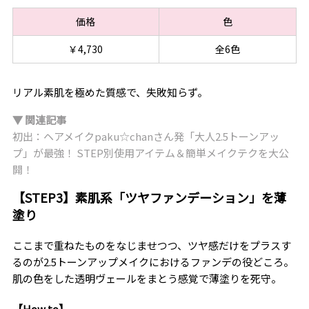
価格
色
￥4,730
全6色
リアル素肌を極めた質感で、失敗知らず。
▼ 関連記事
初出：ヘアメイクpaku☆chanさん発「大人2.5トーンアッ
プ」が最強！ STEP別使用アイテム＆簡単メイクテクを大公
開！
【STEP3】素肌系「ツヤファンデーション」を薄
塗り
ここまで重ねたものをなじませつつ、ツヤ感だけをプラスす
るのが2.5トーンアップメイクにおけるファンデの役どころ。
肌の色をした透明ヴェールをまとう感覚で薄塗りを死守。
【How to】