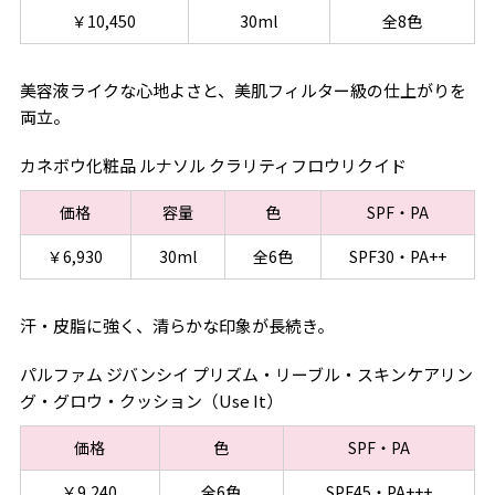
￥10,450
30ml
全8色
美容液ライクな心地よさと、美肌フィルター級の仕上がりを
両立。
カネボウ化粧品 ルナソル クラリティフロウリクイド
価格
容量
色
SPF・PA
￥6,930
30ml
全6色
SPF30・PA++
汗・皮脂に強く、清らかな印象が長続き。
パルファム ジバンシイ プリズム・リーブル・スキンケアリン
グ・グロウ・クッション（Use It）
価格
色
SPF・PA
￥9,240
全6色
SPF45・PA+++