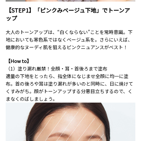
【STEP1】「ピンクみベージュ下地」でトーンア
ップ
大人のトーンアップは、“白くならない”ことを常時意識。下
地においても寒色系ではなくベージュ系を。さらにいえば、
健康的なヌーディ肌を狙えるピンクニュアンスがベスト！
【How to】
（1）塗り漏れ厳禁！全顔・耳・首後ろまで塗布
適量の下地をとったら、指全体になじませ全顔に均一に塗
布。首の後ろや耳は塗り漏れが多いのと同時に、日に焼けて
くすみがち。顔がトーンアップする分悪目立ちするので、く
まなくのばしましょう。