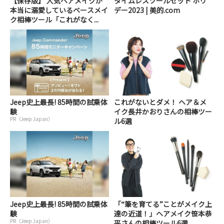
【保存版】 人気ヘアメイクが
タイムレスツールセット ホリ
本当に溺愛しているベースメイ
デー2023 | 美的.com
ク相棒ツール「これがなく...
Jeep史上最長! 85時間の試乗体
これがないとダメ！ ヘア＆メ
験
イク長井かおりさんの相棒ツー
PR（Jeep Japan）
ル6選
Jeep史上最長! 85時間の試乗体
「“筆を育てる”ことがメイク上
験
達の近道！」ヘアメイク笹本恭
PR（Jeep Japan）
平さんの相棒ツール6選