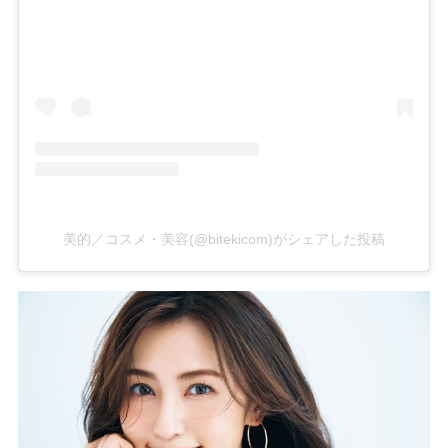
美的／コスメ・美容(@bitekicom)がシェアした投稿