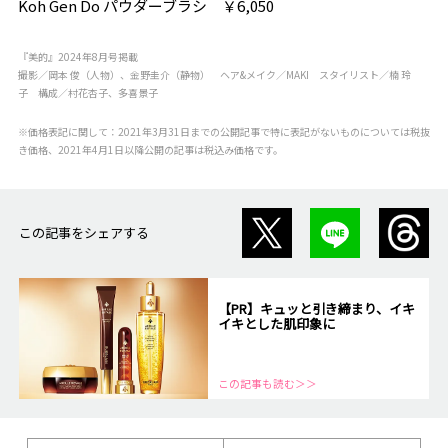
Koh Gen Do パウダーブラシ ￥6,050
『美的』2024年8月号掲載
撮影／岡本 俊（人物）、金野圭介（静物） ヘア&メイク／MAKI スタイリスト／楠 玲
子 構成／村花杏子、多喜景子
※価格表記に関して：2021年3月31日までの公開記事で特に表記がないものについては税抜
き価格、2021年4月1日以降公開の記事は税込み価格です。
この記事をシェアする
【PR】キュッと引き締まり、イキ
イキとした肌印象に
この記事も読む＞＞