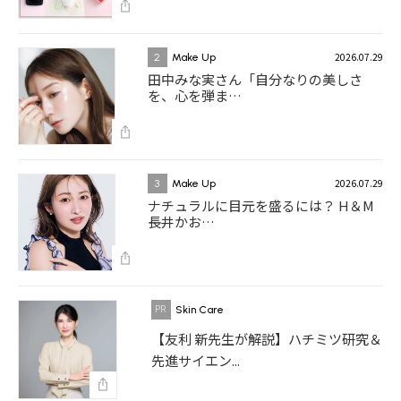
2026.07.29
2
Make Up
田中みな実さん「自分なりの美しさ
を、心を弾ま…
2026.07.29
3
Make Up
ナチュラルに目元を盛るには？ H＆M
長井かお…
Skin Care
【友利 新先生が解説】ハチミツ研究＆
先進サイエン...