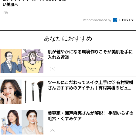
い美肌へ
(PR)
Recommended by
あなたにおすすめ
肌が健やかになる環境作りこそが美肌を手に
入れる近道
（PR）
ツールにこだわってメイク上手に♡ 有村実樹
さんおすすめのアイテム｜有村実樹のビュ...
美容家・瀬戸麻実さんが解説！ 手間いらずの
毛穴・くすみケア
（PR）