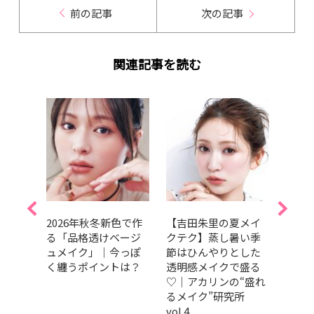
前の記事
次の記事
関連記事を読む
クを人
2026年秋冬新色で作
【吉田朱里の夏メイ
田中
提
る「品格透けベージ
クテク】蒸し暑い季
分な
う春
ュメイク」｜今っぽ
節はひんやりとした
心を
ーメ
く纏うポイントは？
透明感メイクで盛る
索し
♡｜アカリンの“盛れ
花が言
るメイク”研究所
vol.4