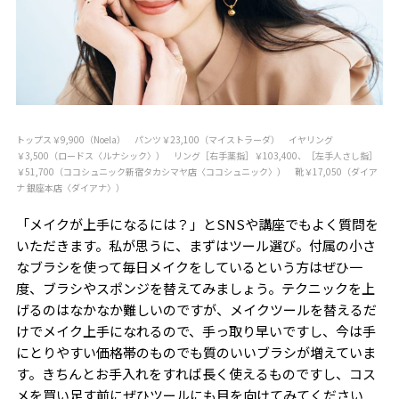
トップス￥9,900（Noela） パンツ￥23,100（マイストラーダ） イヤリング
￥3,500（ロードス〈ルナシック〉） リング［右手薬指］￥103,400、［左手人さし指］
￥51,700（ココシュニック新宿タカシマヤ店〈ココシュニック〉） 靴￥17,050（ダイア
ナ 銀座本店〈ダイアナ〉）
「メイクが上手になるには？」とSNSや講座でもよく質問を
いただきます。私が思うに、まずはツール選び。付属の小さ
なブラシを使って毎日メイクをしているという方はぜひ一
度、ブラシやスポンジを替えてみましょう。テクニックを上
げるのはなかなか難しいのですが、メイクツールを替えるだ
けでメイク上手になれるので、手っ取り早いですし、今は手
にとりやすい価格帯のものでも質のいいブラシが増えていま
す。きちんとお手入れをすれば長く使えるものですし、コス
メを買い足す前にぜひツールにも目を向けてみてください