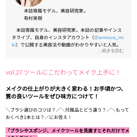
本誌専属モデル、美容研究家。
有村実樹
本誌専属モデル、美容研究家。本誌の記事やインス
タライブ、自身のインスタアカウント（
＠arimura_mi
ki
）で公開する美容法や動画がわかりやすいと人気。
...続きを読む
企業向け美容講座の講師などでも活躍。植物療法士の
資格も取得、ストレスケアの方法をシェアするなど生
来の優しさに基づく情報発信や、出産後さらに磨かれ
vol.27 ツールにこだわってメイク上手に！
た美しさで、読者からも絶大な人気を誇る。
メイクの仕上がりが大きく変わる！お手頃かつ、
質の良いツールをぜひ味方につけて！
＼ブラシ選びのコツは？／＼付属品とどう違う？／＼もって
おくべき1本とは？／にお答え！
「ブラシやスポンジ、メイクツールを見直すとそれだけでメ