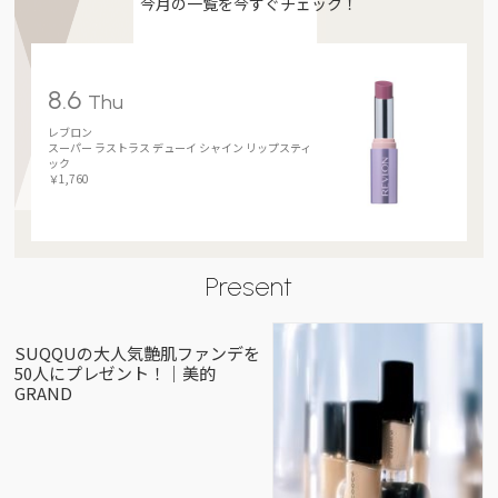
今月の一覧を今すぐチェック！
8.6
Thu
レブロン
スーパー ラストラス デューイ シャイン リップスティ
ック
￥1,760
Present
SUQQUの大人気艶肌ファンデを
50人にプレゼント！｜美的
GRAND