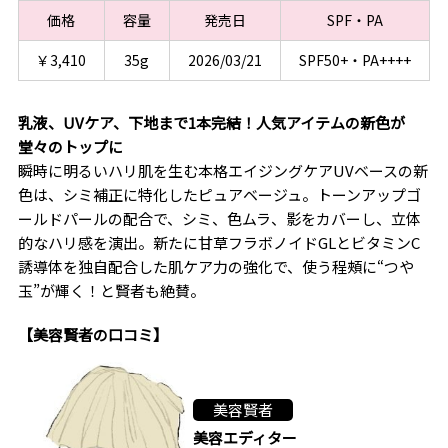
価格
容量
発売日
SPF・PA
￥3,410
35g
2026/03/21
SPF50+・PA++++
乳液、UVケア、下地まで1本完結！人気アイテムの新色が
堂々のトップに
瞬時に明るいハリ肌を生む本格エイジングケアUVベースの新
色は、シミ補正に特化したピュアベージュ。トーンアップゴ
ールドパールの配合で、シミ、色ムラ、影をカバーし、立体
的なハリ感を演出。新たに甘草フラボノイドGLとビタミンC
誘導体を独自配合した肌ケア力の強化で、使う程頰に“つや
玉”が輝く！と賢者も絶賛。
【美容賢者の口コミ】
美容賢者
美容エディター