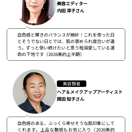
美容エディター
内田 淳子さん
血色感と輝きのバランスが絶妙！これを使った日
とそうでない日とでは、肌の褒められ度合いが違
う。ずっと使い続けたいと思う程溺愛している運
命の下地です（2026美的上半期）
美容賢者
ヘア＆メイクアップアーティスト
岡田 知子さん
血色感のある、ふっくら幸せそうな肌印象にして
くれます。上品な艶感もお気に入り（2026美的