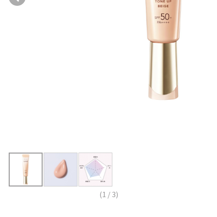
(
1
/
3
)