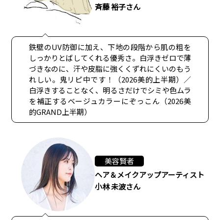
斉藤 裕子さん
鉄壁のUV防御に加え、下地の段階から肌の粗を
しっかりとばしてくれる優秀さ。白浮きゼロで薄
づきなのに、汗や皮脂に強くくずれにくいのもう
れしい。鬼リピ中です！（2026美的上半期）／
白浮きすることなく、明るさだけでシミや色ムラ
を補正するベージュカラーにぞっこん（2026美
的GRAND上半期）
美容賢者
ヘア＆メイクアップアーティスト
小林 未波さん