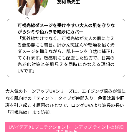
友利 新先生
可視光線ダメージを受けやすい大人の肌を守りな
がらシミや色ムラを絶妙にカバー
「紫外線だけでなく、可視光線が大人の肌に与え
る悪影響にも着目。肝かん斑ぱんや乾燥を招く光
ダメージを抑えながら、肌トーンを自然に補正し
てくれます。敏感肌にも配慮した処方で、日常の
光老化対策と美肌見えを同時にかなえる理想の
UVです」
大人気のトーンアップUVシリーズに、エイジング悩みが気に
なる肌向けの「ティント」タイプが仲間入り。色素沈着や肝
斑を引き起こす原因のひとつで、ロングUVAより波長の長い
「可視光線」まで防御。
UVイデア XL プロテクショントーンアップ ティントの詳細
はこちら