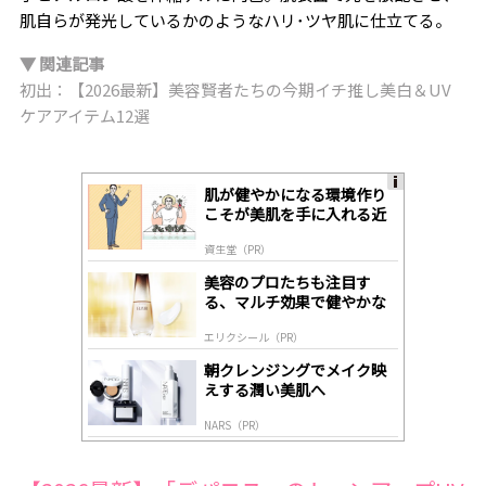
肌自らが発光しているかのようなハリ･ツヤ肌に仕立てる。
▼ 関連記事
初出：【2026最新】美容賢者たちの今期イチ推し美白＆UV
ケアアイテム12選
肌が健やかになる環境作り
A
こそが美肌を手に入れる近
ds
道
by
資生堂（PR）
lo
gl
美容のプロたちも注目す
y
る、マルチ効果で健やかな
肌へ導く高機能美容液
エリクシール（PR）
朝クレンジングでメイク映
えする潤い美肌へ
NARS（PR）