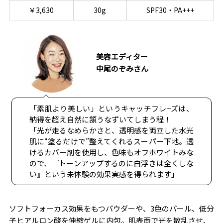
￥3,630
30g
SPF30・PA+++
美容エディター
中尾のぞみさん
「素肌より美しい」というキャッチフレ−ズは、
納得を超え自然に頷うなずいてしまう程！
「光が走るなめらかさと、透明感を両立した水光
肌に“塗るだけで”整えてくれるスーパー下地。透
けるカバー剤を使用し、色味もオフホワイトみな
ので、『トーンアップするのに白浮きは全くしな
い』という未体験の効果実感を得られます」
ソフトフォーカス効果をもつパウダーや、3色のパール、低分
子ヒアルロン酸を伸縮ゲルに内包。肌表面で光を散乱させ、