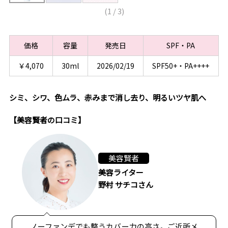
(
1
/
3
)
価格
容量
発売日
SPF・PA
￥4,070
30ml
2026/02/19
SPF50+・PA++++
シミ、シワ、色ムラ、赤みまで消し去り、明るいツヤ肌へ
【美容賢者の口コミ】
美容賢者
美容ライター
野村 サチコさん
ノーファンデでも整うカバー力の高さ。ご近所メ