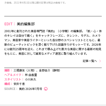
き価格、2021年4月1日以降公開の記事は税込み価格です。
EDIT：
美的編集部
2001年に創刊された美容専門誌『美的』（小学館）の編集部。「肌・心・体
のキレイは自分で磨く」をキャッチフレーズに、タレント、モデル、カメラ
マン、美容家や美容ライターといった各分野のスペシャリストとともに、最
新のビューティトピックを深く掘り下げた誌面作りがモットーです。2026年
には創刊25周年を迎え、これまで積み上げた膨大な美容に関する最新の知見
をもとに、美容に対して誠実なメディア運営に取り組んでいます。
記事一覧へ
撮影：
三瓶康友（人物）、金野圭介（静物）
ヘア＆メイク：
林 由香里
スタイリスト：
小川未久
構成：
安井千恵
SOURCE：
美的 2026年7月号