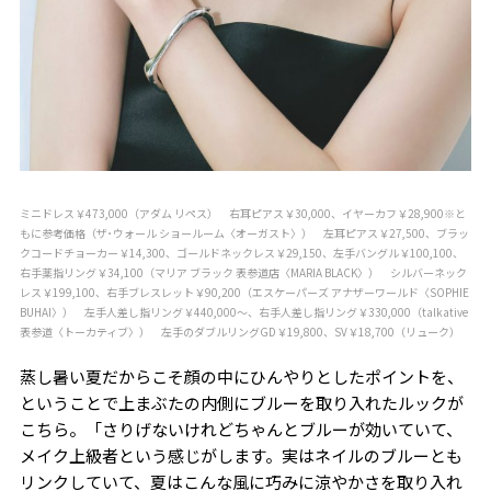
ミニドレス￥473,000（アダム リペス） 右耳ピアス￥30,000、イヤーカフ￥28,900※と
もに参考価格（ザ･ウォール ショールーム〈オーガスト〉） 左耳ピアス￥27,500、ブラッ
クコードチョーカー￥14,300、ゴールドネックレス￥29,150、左手バングル￥100,100、
右手薬指リング￥34,100（マリア ブラック 表参道店〈MARIA BLACK〉） シルバーネック
レス￥199,100、右手ブレスレット￥90,200（エスケーパーズ アナザーワールド〈SOPHIE
BUHAI〉） 左手人差し指リング￥440,000～、右手人差し指リング￥330,000（talkative
表参道〈トーカティブ〉） 左手のダブルリングGD￥19,800、SV￥18,700（リューク）
蒸し暑い夏だからこそ顔の中にひんやりとしたポイントを、
ということで上まぶたの内側にブルーを取り入れたルックが
こちら。「さりげないけれどちゃんとブルーが効いていて、
メイク上級者という感じがします。実はネイルのブルーとも
リンクしていて、夏はこんな風に巧みに涼やかさを取り入れ