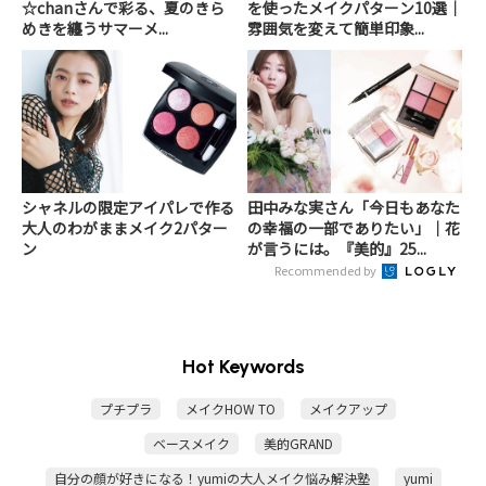
☆chanさんで彩る、夏のきら
を使ったメイクパターン10選｜
めきを纏うサマーメ...
雰囲気を変えて簡単印象...
シャネルの限定アイパレで作る
田中みな実さん「今日もあなた
大人のわがままメイク2パター
の幸福の一部でありたい」｜花
ン
が言うには。『美的』25...
Recommended by
Hot Keywords
プチプラ
メイクHOW TO
メイクアップ
ベースメイク
美的GRAND
自分の顔が好きになる！yumiの大人メイク悩み解決塾
yumi