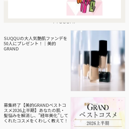
Present
SUQQUの大人気艶肌ファンデを
50人にプレゼント！｜美的
GRAND
募集終了【美的GRANDベストコ
スメ2026上半期】あなたの肌・
髪悩みを解消し、”経年美化”して
くれたコスメをくわしく教えて！