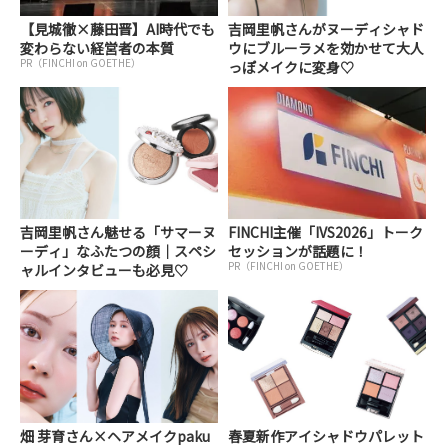
【見城徹×藤田晋】AI時代でも
吉岡里帆さんがヌーディシャド
変わらない経営者の本質
ウにブルーラメを効かせて大人
PR（FINCHI on GOETHE）
っぽメイクに変身♡
吉岡里帆さん魅せる「サマーヌ
FINCHI主催「IVS2026」トーク
ーディ」なふたつの顔｜スペシ
セッションが話題に！
PR（FINCHI on GOETHE）
ャルインタビューも必見♡
畑 芽育さん×ヘアメイクpaku
春夏新作アイシャドウパレット