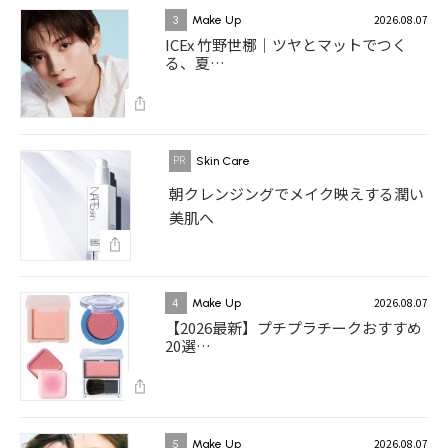
2026.08.07
3
Make Up
ICEx 竹野世梛｜ツヤとマットでつく
る、夏…
Skin Care
朝クレンジングでメイク映えする潤い
美肌へ
2026.08.07
4
Make Up
【2026最新】プチプラチークおすすめ
20選…
2026.08.07
5
Make Up