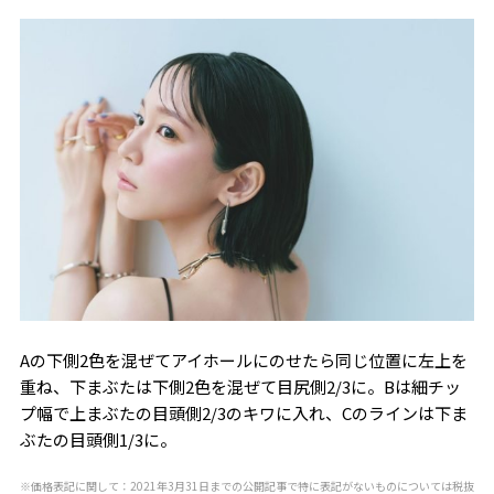
Aの下側2色を混ぜてアイホールにのせたら同じ位置に左上を
重ね、下まぶたは下側2色を混ぜて目尻側2/3に。Bは細チッ
プ幅で上まぶたの目頭側2/3のキワに入れ、Cのラインは下ま
ぶたの目頭側1/3に。
※価格表記に関して：2021年3月31日までの公開記事で特に表記がないものについては税抜