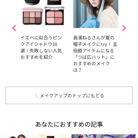
たり
イエベに似合うピン
長濱ねるさんが夏の
太陽
たびキ
クアイシャドウ10
帽子メイクにtry！ 主
をか
フォ
選！失敗しない人気
役級アイテムになる
キー
｜
おすすめを紹介
「つば広ハット」に
方｜
キさん
おすすめのメイク
KUB
は？
メイクアップのトップにもどる
あなたにおすすめの記事