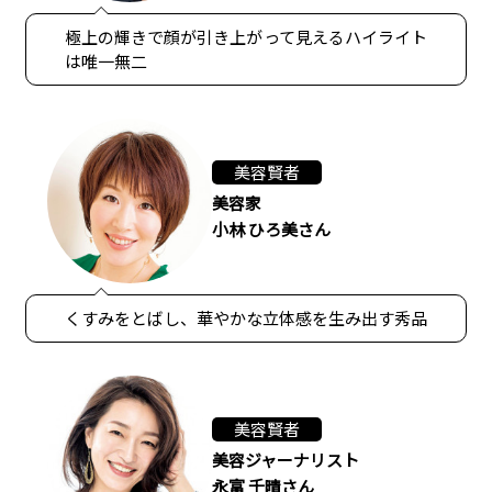
極上の輝きで顔が引き上がって見えるハイライト
は唯一無二
美容賢者
美容家
小林 ひろ美さん
くすみをとばし、華やかな立体感を生み出す秀品
美容賢者
美容ジャーナリスト
永富 千晴さん