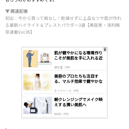
▼ 関連記事
初出：今から買って損なし！乾燥せずに上品なツヤ肌が作れ
る最新ハイライト＆プレストパウダー3選【美容家・浅利晴
奈連載Vol.95】
肌が健やかになる環境作り
A
こそが美肌を手に入れる近
ds
道
by
資生堂（PR）
lo
gl
美容のプロたちも注目す
y
る、マルチ効果で健やかな
肌へ導く高機能美容液
エリクシール（PR）
朝クレンジングでメイク映
えする潤い美肌へ
NARS（PR）