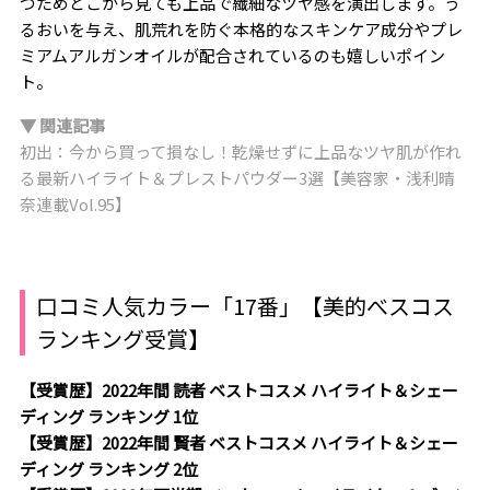
つためどこから見ても上品で繊細なツヤ感を演出します。う
るおいを与え、肌荒れを防ぐ本格的なスキンケア成分やプレ
ミアムアルガンオイルが配合されているのも嬉しいポイン
ト。
▼ 関連記事
初出：今から買って損なし！乾燥せずに上品なツヤ肌が作れ
る最新ハイライト＆プレストパウダー3選【美容家・浅利晴
奈連載Vol.95】
口コミ人気カラー「17番」【美的べスコス
ランキング受賞】
【受賞歴】2022年間 読者 ベストコスメ ハイライト＆シェー
ディング ランキング 1位
【受賞歴】2022年間 賢者 ベストコスメ ハイライト＆シェー
ディング ランキング 2位