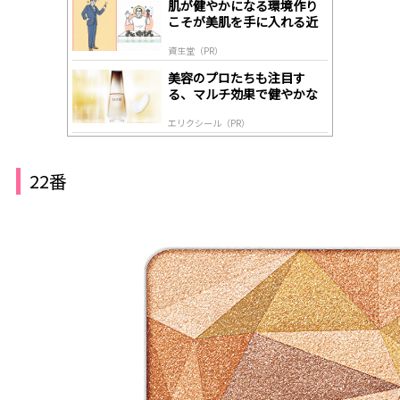
肌が健やかになる環境作り
y
こそが美肌を手に入れる近
道
資生堂（PR）
美容のプロたちも注目す
る、マルチ効果で健やかな
肌へ導く高機能美容液
エリクシール（PR）
22番