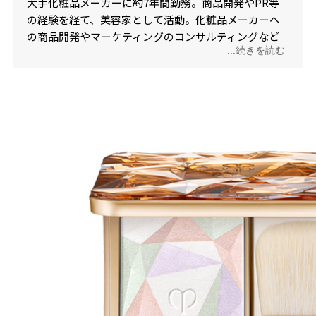
大手化粧品メーカーに約7年間勤務。商品開発やPR等
の経験を経て、美容家として活動。化粧品メーカーへ
の商品開発やマーケティングのコンサルティングなど
...続きを読む
も行う。美容好きが高じて、多数の美容資格も取得
し、美容・コスメの知識が豊富。肌悩み・肌質に応じ
た化粧品選びを指南。インスタグラム
（@haruna_asari）では、美容情報を発信中。