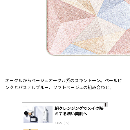
オークルからベージュオークル系のスキントーン。ペールピ
ンクとパステルブルー、ソフトベージュの組み合わせ。
朝クレンジングでメイク映
A
えする潤い美肌へ
ds
by
NARS（PR）
lo
gl