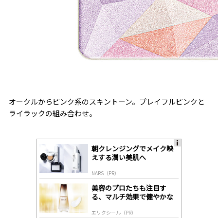
オークルからピンク系のスキントーン。プレイフルピンクと
ライラックの組み合わせ。
朝クレンジングでメイク映
A
えする潤い美肌へ
ds
by
NARS（PR）
lo
gl
美容のプロたちも注目す
y
る、マルチ効果で健やかな
肌へ導く高機能美容液
エリクシール（PR）