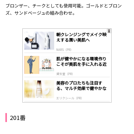
ブロンザー、チークとしても使用可能。ゴールドとブロン
ズ、サンドベージュの組み合わせ。
朝クレンジングでメイク映
A
えする潤い美肌へ
ds
by
NARS（PR）
lo
gl
肌が健やかになる環境作り
y
こそが美肌を手に入れる近
道
資生堂（PR）
美容のプロたちも注目す
る、マルチ効果で健やかな
肌へ導く高機能美容液
エリクシール（PR）
201番