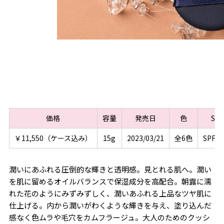
価格
容量
発売日
色
SP
￥11,550（ケース込み）
15g
2023/03/21
全6色
SPF25
潤いにあふれる圧倒的な輝きと透明感。見とれる肌へ。潤い
を肌に留めるオイルバランスで保湿成分を高配合。朝露に濡
れた花のようにみずみずしく、潤いあふれる上品なツヤ肌に
仕上げる。内から潤いがわくような輝きを与え、塗り込んだ
感なく色ムラや毛穴をカムフラージュ。大人のためのクッシ