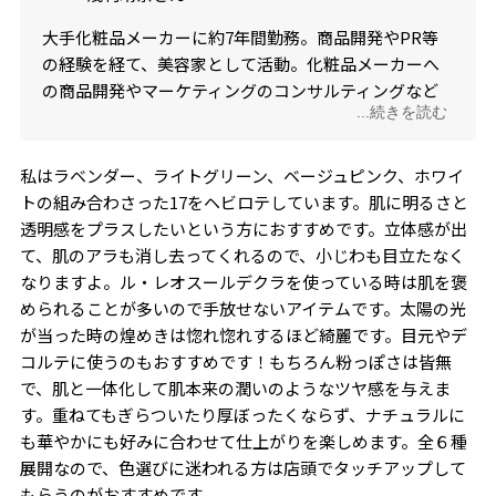
大手化粧品メーカーに約7年間勤務。商品開発やPR等
の経験を経て、美容家として活動。化粧品メーカーへ
の商品開発やマーケティングのコンサルティングなど
...続きを読む
も行う。美容好きが高じて、多数の美容資格も取得
し、美容・コスメの知識が豊富。肌悩み・肌質に応じ
た化粧品選びを指南。インスタグラム
私はラベンダー、ライトグリーン、ベージュピンク、ホワイ
（@haruna_asari）では、美容情報を発信中。
トの組み合わさった17をヘビロテしています。肌に明るさと
透明感をプラスしたいという方におすすめです。立体感が出
て、肌のアラも消し去ってくれるので、小じわも目立たなく
なりますよ。ル・レオスールデクラを使っている時は肌を褒
められることが多いので手放せないアイテムです。太陽の光
が当った時の煌めきは惚れ惚れするほど綺麗です。目元やデ
コルテに使うのもおすすめです！もちろん粉っぽさは皆無
で、肌と一体化して肌本来の潤いのようなツヤ感を与えま
す。重ねてもぎらついたり厚ぼったくならず、ナチュラルに
も華やかにも好みに合わせて仕上がりを楽しめます。全６種
展開なので、色選びに迷われる方は店頭でタッチアップして
もらうのがおすすめです。