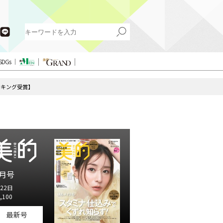
SDGs
ンキング受賞】
月号
22日
,100
最新号