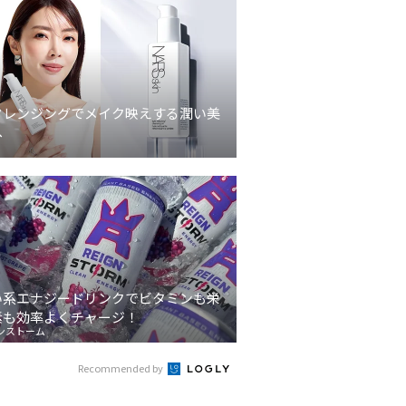
クレンジングでメイク映えする潤い美
へ
い系エナジードリンクでビタミンも栄
素も効率よくチャージ！
ンストーム
Recommended by