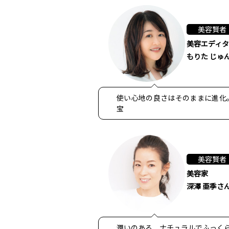
美容賢者
美容エディタ
もりた じゅ
使い心地の良さはそのままに進化
宝
美容賢者
美容家
深澤 亜季さ
潤いのある、ナチュラルでふっく