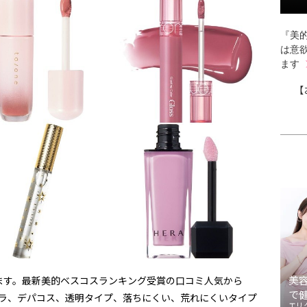
『美的
は意
ます
【
美
ます。最新美的ベスコスランキング受賞の口コミ人気から
で
チプラ、デパコス、透明タイプ、落ちにくい、荒れにくいタイプ
エリ