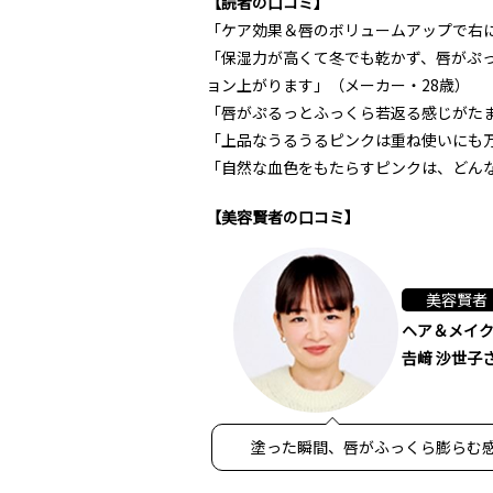
【読者の口コミ】
「ケア効果＆唇のボリュームアップで右に
「保湿力が高くて冬でも乾かず、唇がぷ
ョン上がります」（メーカー・28歳）
「唇がぷるっとふっくら若返る感じがた
「上品なうるうるピンクは重ね使いにも
「自然な血色をもたらすピンクは、どんな
【美容賢者の口コミ】
美容賢者
ヘア＆メイ
𠮷﨑 沙世子
塗った瞬間、唇がふっくら膨らむ