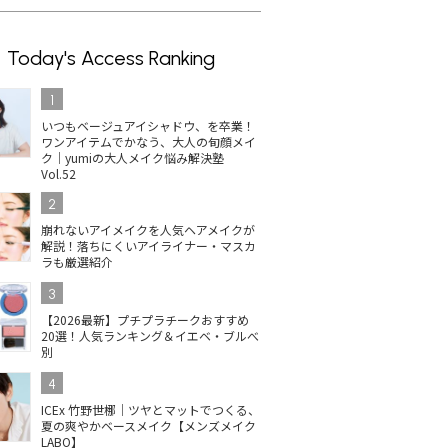
Today's Access Ranking
1
いつもベージュアイシャドウ、を卒業！
ワンアイテムでかなう、大人の旬顔メイ
ク｜yumiの大人メイク悩み解決塾
Vol.52
2
崩れないアイメイクを人気ヘアメイクが
解説！落ちにくいアイライナー・マスカ
ラも厳選紹介
3
【2026最新】プチプラチークおすすめ
20選！人気ランキング＆イエベ・ブルべ
別
4
ICEx 竹野世梛｜ツヤとマットでつくる、
夏の爽やかベースメイク【メンズメイク
LABO】