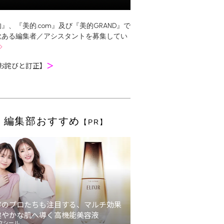
』、『美的.com』及び『美的GRAND』で
欲ある編集者／アシスタントを募集してい
お詫びと訂正】
＞
編集部おすすめ
【PR】
容のプロたちも注目する、マルチ効果
健やかな肌へ導く高機能美容液
クシール