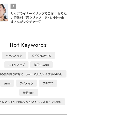
5
リップライナー×リップで自在！ なりた
い印象別「盛りリップ」をH＆M小林未
波さんがレクチャー♡
Hot Keywords
ベースメイク
メイクHOW TO
メイクアップ
美的GRAND
分の顔が好きになる！yumiの大人メイク悩み解決
塾
yumi
アイメイク
プチプラ
美的MEN
ケメンメイクでBUZZりたい！メンズメイクLABO