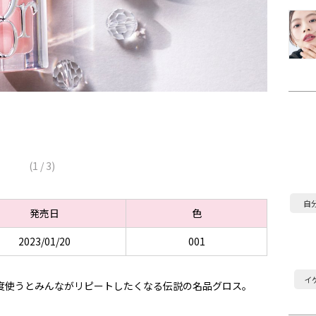
(
1
/
3
)
自
発売日
色
2023/01/20
001
イ
度使うとみんながリピートしたくなる伝説の名品グロス。