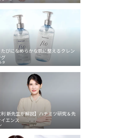
うたびになめらかな肌に整えるクレン
ング
ルタ
友利 新先生が解説】ハチミツ研究＆先
サイエンス
ン