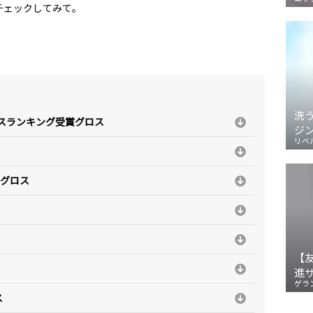
チェックしてみて。
洗
コスランキング受賞グロス
ジ
リベ
のグロス
【
進
ゲラ
ス