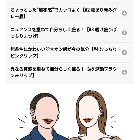
ちょっとした“違和感”でカッコよく【#2 隙あり青みグ
レー眉】
ニュアンスを重ねて自分らしく盛る！【#3 透け盛りぱ
っちりまつげ】
無条件にかわいい♡ネオン感が今の気分【#4 むっちり
ピンクリップ】
異なる質感を重ねて自分らしく盛る！【#5 深艶ブラウ
ンみリップ】