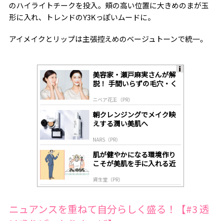
のハイライトチークを投入。頬の高い位置に大きめのまが玉
形に入れ、トレンドのY3Kっぽいムードに。
アイメイクとリップは主張控えめのベージュトーンで統一。
美容家・瀬戸麻実さんが解
A
説！ 手間いらずの毛穴・く
ds
すみケア
by
ニベア花王（PR）
lo
gl
朝クレンジングでメイク映
y
えする潤い美肌へ
NARS（PR）
肌が健やかになる環境作り
こそが美肌を手に入れる近
道
資生堂（PR）
ニュアンスを重ねて自分らしく盛る！【#3 透