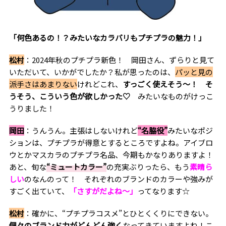
「何色あるの！？みたいなカラバリもプチプラの魅力！」
松村
：2024年秋のプチプラ新色！ 岡田さん、ずらりと見て
いただいて、いかがでしたか？私が思ったのは、
パッと見の
派手さはあまりない
けれどこれ、
すっごく使えそう～！
そ
うそう、こういう色が欲しかった♡
みたいなものがけっこ
うりました！
岡田
：うんうん。主張はしないけれど
“名脇役”
みたいなポジ
ションは、プチプラが得意とするところですよね。アイブロ
ウとかマスカラのプチプラ名品、今期もかなりありますよ！
あと、旬な
“ミュートカラー”
の充実ぶりったら、もう
素晴ら
しい
のなんのって！ それぞれのブランドのカラーや強みが
すごく出ていて、
「さすがだよね～」
ってなります☆
松村
：確かに、“プチプラコスメ”とひとくくりにできない。
個々のブランド力がどんどん強く
なってきていますよね！こ