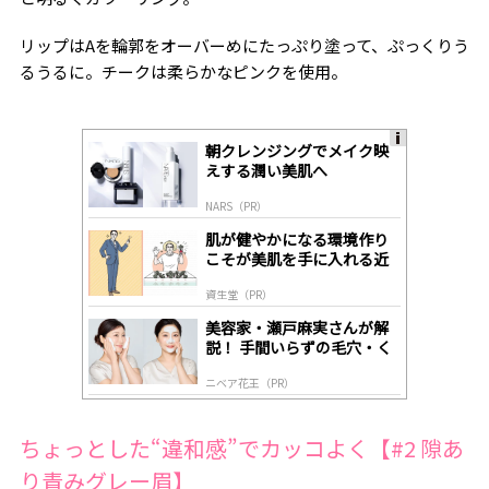
リップはAを輪郭をオーバーめにたっぷり塗って、ぷっくりう
るうるに。チークは柔らかなピンクを使用。
朝クレンジングでメイク映
A
えする潤い美肌へ
ds
by
NARS（PR）
lo
gl
肌が健やかになる環境作り
y
こそが美肌を手に入れる近
道
資生堂（PR）
美容家・瀬戸麻実さんが解
説！ 手間いらずの毛穴・く
すみケア
ニベア花王（PR）
ちょっとした“違和感”でカッコよく【#2 隙あ
り青みグレー眉】