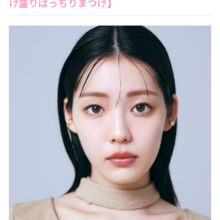
け盛りぱっちりまつげ】