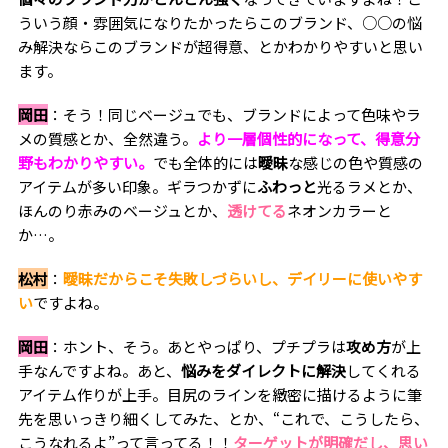
ういう顔・雰囲気になりたかったらこのブランド、○○の悩
み解決ならこのブランドが超得意、とかわかりやすいと思い
ます。
岡田
：そう！同じベージュでも、ブランドによって色味やラ
メの質感とか、全然違う。
より一層個性的になって、
得意分
野もわかりやすい。
でも全体的には
曖昧
な感じの色や質感の
アイテムが多い印象。ギラつかずに
ふわっと
光るラメとか、
ほんのり赤みのベージュとか、
透けてる
ネオンカラーと
か…。
松村
：
曖昧だからこそ失敗しづらいし、デイリーに使いやす
い
ですよね。
岡田
：ホント、そう。あとやっぱり、プチプラは
攻め方
が上
手なんですよね。あと、
悩みをダイレクトに解決
してくれる
アイテム作りが上手。目尻のラインを緻密に描けるように筆
先を思いっきり細くしてみた、とか、“これで、こうしたら、
こうなれるよ”って言ってる！！
ターゲットが明確だし、思い