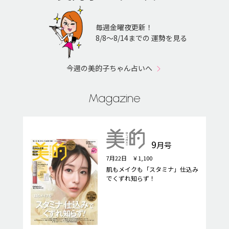
毎週金曜夜更新！
8/8〜8/14までの 運勢を見る
今週の美的子ちゃん占いへ
Magazine
9
月号
7月22日 ￥1,100
肌もメイクも「スタミナ」仕込み
でくずれ知らず！