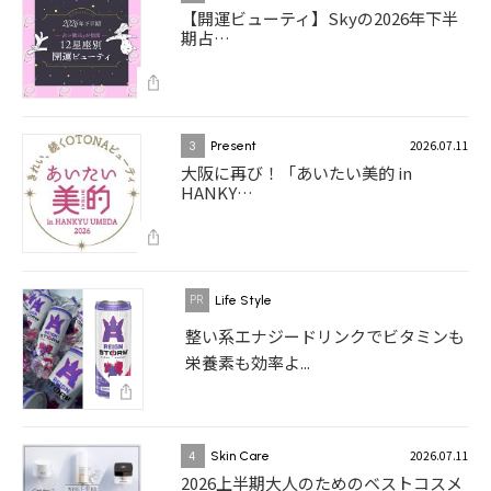
【開運ビューティ】Skyの2026年下半
期占…
2026.07.11
3
Present
大阪に再び！「あいたい美的 in
HANKY…
Life Style
整い系エナジードリンクでビタミンも
栄養素も効率よ...
2026.07.11
4
Skin Care
2026上半期大人のためのベストコスメ