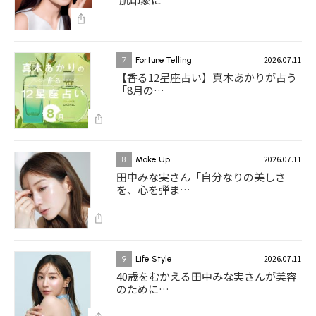
2026.07.11
7
Fortune Telling
【香る12星座占い】真木あかりが占う
「8月の…
2026.07.11
8
Make Up
田中みな実さん「自分なりの美しさ
を、心を弾ま…
2026.07.11
9
Life Style
40歳をむかえる田中みな実さんが美容
のために…