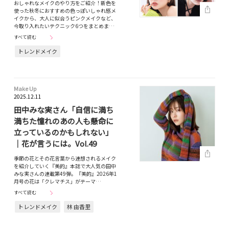
おしゃれなメイクのやり方をご紹介！新色を
使った秋冬におすすめの色っぽいしゃれ感メ
イクから、大人に似合うピンクメイクなど、
今取り入れたいテクニック6つをまとめま…
すべて読む
トレンドメイク
Make Up
2025.12.11
田中みな実さん「自信に満ち
満ちた憧れのあの人も懸命に
立っているのかもしれない」
｜花が言うには。Vol.49
季節の花とその花言葉から連想されるメイク
を紹介していく『美的』本誌で大人気の田中
みな実さんの連載第49弾。『美的』2026年1
月号の花は「クレマチス」がテーマ…
すべて読む
トレンドメイク
林 由香里