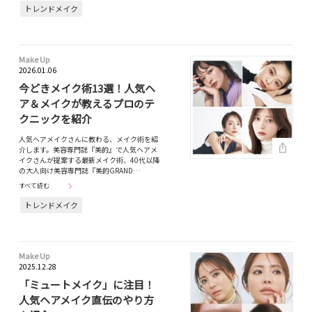
トレンドメイク
Make Up
2026.01.06
今どきメイク術13選！人気ヘ
ア＆メイクが教えるプロのテ
クニックを紹介
人気へアメイクさんに教わる、メイク術を紹
介します。美容専門誌『美的』で人気ヘアメ
イクさんが提案する最新メイク術、40代以降
の大人向け美容専門誌『美的GRAND…
すべて読む
トレンドメイク
Make Up
2025.12.28
「ミュートメイク」に注目！
人気ヘアメイク直伝のやり方