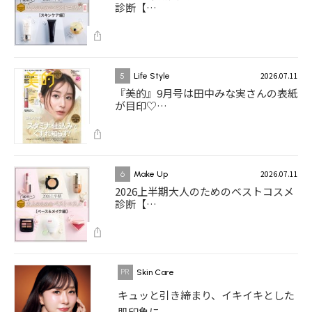
診断【…
2026.07.11
5
Life Style
『美的』9月号は田中みな実さんの表紙
が目印♡…
2026.07.11
6
Make Up
2026上半期大人のためのベストコスメ
診断【…
Skin Care
キュッと引き締まり、イキイキとした
肌印象に