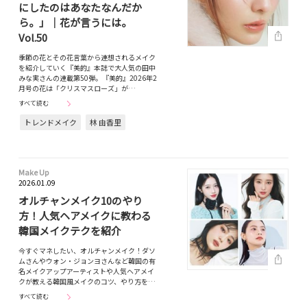
にしたのはあなたなんだか
ら。」｜花が言うには。
Vol.50
季節の花とその花言葉から連想されるメイク
を紹介していく『美的』本誌で大人気の田中
みな実さんの連載第50弾。『美的』2026年2
月号の花は「クリスマスローズ」が…
すべて読む
トレンドメイク
林 由香里
Make Up
2026.01.09
オルチャンメイク10のやり
方！人気ヘアメイクに教わる
韓国メイクテクを紹介
今すぐマネしたい、オルチャンメイク！ダソ
ムさんやウォン・ジョンヨさんなど韓国の有
名メイクアップアーティストや人気ヘアメイ
クが教える韓国風メイクのコツ、やり方を…
すべて読む