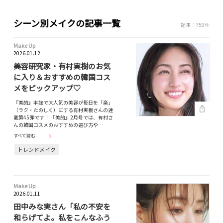
シーン別メイクの記事一覧
記事：759件
Make Up
2026.01.12
美容研究家・有村実樹のお気
に入り＆おすすめの韓国コス
メをピックアップ♡
『美的』本誌で大人気の美容が毎日を「楽」
（ラク・たのしく）にする有村実樹さんの連
載第45弾です！ 『美的』2月号では、有村さ
んの韓国コスメのおすすめの選び方や…
すべて読む
トレンドメイク
Make Up
2026.01.11
田中みな実さん「私の不安を
和らげてよ。私をこんなふう