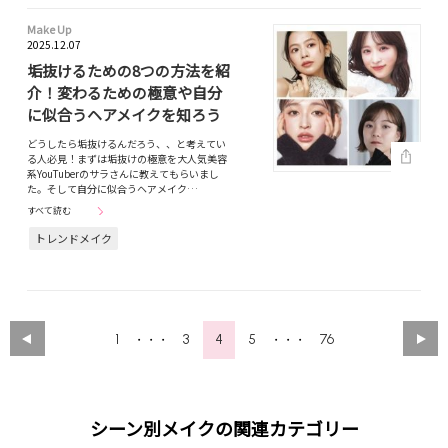
Make Up
2025.12.07
垢抜けるための8つの方法を紹
介！変わるための極意や自分
に似合うヘアメイクを知ろう
どうしたら垢抜けるんだろう、、と考えてい
る人必見！まずは垢抜けの極意を大人気美容
系YouTuberのサラさんに教えてもらいまし
た。そして自分に似合うヘアメイク…
すべて読む
トレンドメイク
1
3
4
5
76
・・・
・・・
シーン別メイクの関連カテゴリー