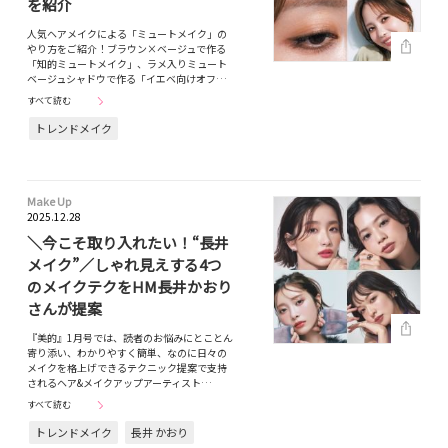
を紹介
人気ヘアメイクによる「ミュートメイク」の
やり方をご紹介！ブラウン×ベージュで作る
「知的ミュートメイク」、ラメ入りミュート
ベージュシャドウで作る「イエベ向けオフ…
すべて読む
トレンドメイク
Make Up
2025.12.28
＼今こそ取り入れたい！“長井
メイク”／しゃれ見えする4つ
のメイクテクをHM長井かおり
さんが提案
『美的』1月号では、読者のお悩みにとことん
寄り添い、わかりやすく簡単、なのに日々の
メイクを格上げできるテクニック提案で支持
されるヘア&メイクアップアーティスト…
すべて読む
トレンドメイク
長井 かおり