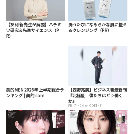
【友利 新先生が解説】ハチミ
洗うたびになめらかな肌に整え
ツ研究＆先進サイエンス（P
るクレンジング（PR）
R）
美的MEN 2026年 上半期総合ラ
【西野亮廣】ビジネス書最新刊
ンキング | 美的.com
『北極星 僕たちはどう働く
か』
PR（FINCHI on GOETHE）