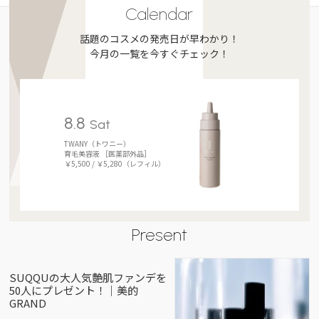
Calendar
話題のコスメの発売日が早わかり！
今月の一覧を今すぐチェック！
8.8
Sat
TWANY（トワニー）
育毛美容液 ［医薬部外品］
￥5,500 / ￥5,280（レフィル）
Present
SUQQUの大人気艶肌ファンデを
50人にプレゼント！｜美的
GRAND