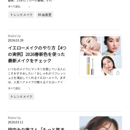
薔薇、25本のブルーの薔薇。それ…
すべて読む
トレンドメイク
林 由香里
Make Up
2026.03.29
イエローメイクのやり方【4つ
の実例】2026春新色を使った
最新メイクをチェック
いつものメイクにマンネリを感じている人に
こそおすすめしたい！おしゃれかつフレッシ
ュさを演出してくれるイエローメイク。まず
は、人気ヘアメイクが教えるイエローアイ…
すべて読む
トレンドメイク
Make Up
2026.03.11
田中みな実さん「もっと気ま