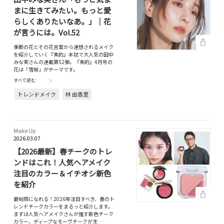
まに生きてみたい。もっと愛
らしくありたいなあ。」｜花
が言うには。Vol.52
季節の花とその花言葉から連想されるメイク
を紹介していく『美的』本誌で大人気の田中
みな実さんの連載第52弾。『美的』4月号の
花は「雪柳」がテーマです。
すべて読む
トレンドメイク
林 由香里
Make Up
2026.03.07
【2026最新】春チークのトレ
ンドはこれ！人気ヘアメイク
注目のカラー＆イチオシ新色
を紹介
最旬顔になれる！2026年注目すべき、春のト
レンドチークカラーをまるっと紹介します。
まずは人気ヘアメイクさんが推す新色チーク
カラー、ディープなモーヴチークが主…