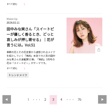
すべて読む
Make Up
2026.02.11
田中みな実さん「スイートピ
ーが優しく香るとき、どっと
哀しみが押し寄せる」｜花が
言うには。Vol.51
季節の花とその花言葉から連想されるメイク
を紹介していく『美的』本誌で大人気の田中
みな実さんの連載第51弾。『美的』3月号の
花は「スイートピー」がテーマです。
すべて読む
トレンドメイク
1
2
3
4
76
・・・
・・・