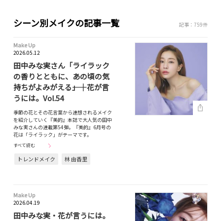
シーン別メイクの記事一覧
記事：759件
Make Up
2026.05.12
田中みな実さん「ライラック
の香りとともに、あの頃の気
持ちがよみがえる――」｜花が言
うには。Vol.54
季節の花とその花言葉から連想されるメイク
を紹介していく『美的』本誌で大人気の田中
みな実さんの連載第54弾。『美的』6月号の
花は「ライラック」がテーマです。
すべて読む
トレンドメイク
林 由香里
Make Up
2026.04.19
田中みな実・花が言うには。