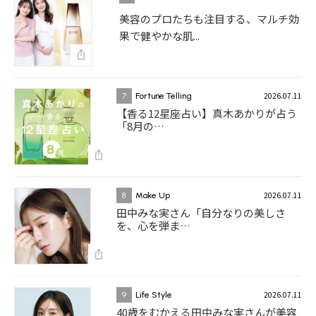
美容のプロたちも注目する、マルチ効
果で健やかな肌...
2026.07.11
7
Fortune Telling
【香る12星座占い】真木あかりが占う
「8月の…
2026.07.11
8
Make Up
田中みな実さん「自分なりの美しさ
を、心を弾ま…
2026.07.11
9
Life Style
40歳をむかえる田中みな実さんが美容