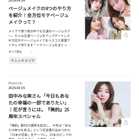
2026.04.09
ベージュメイクの9つのやり方
を紹介！全方位モテベージュ
メイクって？
メイクで使う色の中でも王道のベージュカラ
ー。そんな王道ベージュをアップデートした
全方位モテベージュメイクをベスコス受賞ア
イテムで作ります！ツヤベージュをまとっ…
すべて読む
トレンドメイク
Make Up
2026.04.05
田中みな実さん「今日もあな
たの幸福の一部でありたい」
｜花が言うには。『美的』25
周年スペシャル
『美的』創刊25周年を記念し、今号は「あな
たの幸せを祈る」という花言葉が込められた
「25本の花束」をテーマに。25本のピンクの