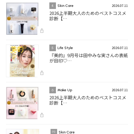
2026.07.11
4
Skin Care
2026上半期大人のためのベストコスメ
診断【…
2026.07.11
5
Life Style
『美的』9月号は田中みな実さんの表紙
が目印♡…
2026.07.11
6
Make Up
2026上半期大人のためのベストコスメ
診断【…
Skin Care