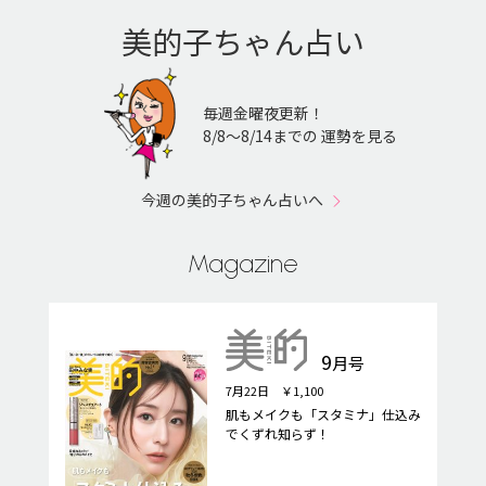
美的子ちゃん占い
毎週金曜夜更新！
8/8〜8/14までの 運勢を見る
今週の美的子ちゃん占いへ
Magazine
9
月号
7月22日 ￥1,100
肌もメイクも「スタミナ」仕込み
でくずれ知らず！