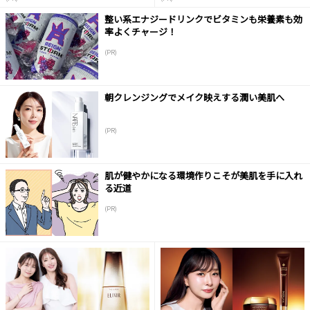
整い系エナジードリンクでビタミンも栄養素も効
率よくチャージ！
(PR)
朝クレンジングでメイク映えする潤い美肌へ
(PR)
肌が健やかになる環境作りこそが美肌を手に入れ
る近道
(PR)