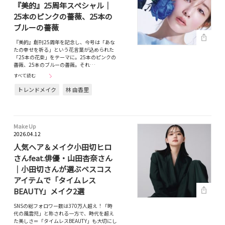
『美的』25周年スペシャル｜
25本のピンクの薔薇、25本の
ブルーの薔薇
『美的』創刊25周年を記念し、今号は「あな
たの幸せを祈る」という花言葉が込められた
「25本の花束」をテーマに。25本のピンクの
薔薇、25本のブルーの薔薇。それ…
すべて読む
トレンドメイク
林 由香里
Make Up
2026.04.12
人気ヘア＆メイク小田切ヒロ
さんfeat.俳優・山田杏奈さん
｜小田切さんが選ぶベスコス
アイテムで「タイムレス
BEAUTY」メイク2選
SNSの総フォロワー数は370万人超え！「時
代の風雲児」と称される一方で、時代を超え
た美しさ＝「タイムレスBEAUTY」も大切にし