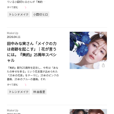
ている小田切ヒロさんが『美的…
すべて読む
トレンドメイク
小田切 ヒロ
Make Up
2026.04.11
田中みな実さん「メイクの力
は奇跡を起こす」｜花が言う
には。『美的』25周年スペシ
ャル
『美的』創刊25周年を記念し、今号は「あな
たの幸せを祈る」という花言葉が込められた
「25本の花束」をテーマに。25本のピンクの
薔薇、25本のブルーの薔薇。それ…
すべて読む
トレンドメイク
林 由香里
Make Up