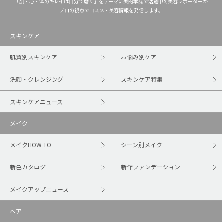
「肌・心・体のキレイは自分で磨く」をテーマに美的本誌で活躍中の美容レポーターが
プロの視点でコスメ・美容情報を発信します。
スキンケア
肌質別スキンケア
お悩み別ケア
洗顔・クレンジング
スキンケア特集
スキンケアニュース
メイク
メイクHOW TO
シーン別メイク
新色カタログ
新作ファンデーション
メイクアップニュース
ヘア