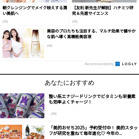
朝クレンジングでメイク映えする潤
【友利 新先生が解説】ハチミツ研
い美肌へ
究＆先進サイエンス
(PR)
(PR)
美容のプロたちも注目する、マルチ効果で健やか
な肌へ導く高機能美容液
(PR)
Recommended by
あなたにおすすめ
整い系エナジードリンクでビタミンも栄養素
も効率よくチャージ！
（PR）
「美的おせち2025」予約受付中！ 美的スタッ
フが研究を重ねて毎年進化♡ 今年の...