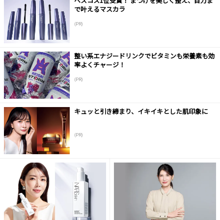
ベスコス1位受賞！ まつげを美しく整え、目力ま
で叶えるマスカラ
(PR)
整い系エナジードリンクでビタミンも栄養素も効
率よくチャージ！
(PR)
キュッと引き締まり、イキイキとした肌印象に
(PR)