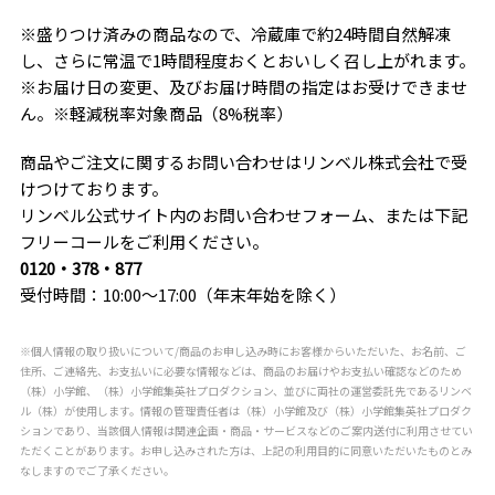
※盛りつけ済みの商品なので、冷蔵庫で約24時間自然解凍
し、さらに常温で1時間程度おくとおいしく召し上がれます。
※お届け日の変更、及びお届け時間の指定はお受けできませ
ん。※軽減税率対象商品（8%税率）
商品やご注文に関するお問い合わせはリンベル株式会社で受
けつけております。
リンベル公式サイト内のお問い合わせフォーム、または下記
フリーコールをご利用ください。
0120・378・877
受付時間：10:00～17:00（年末年始を除く）
※個人情報の取り扱いについて/商品のお申し込み時にお客様からいただいた、お名前、ご
住所、ご連絡先、お支払いに必要な情報などは、商品のお届けやお支払い確認などのため
（株）小学館、（株）小学館集英社プロダクション、並びに両社の運営委託先であるリンベ
ル（株）が使用します。情報の管理責任者は（株）小学館及び（株）小学館集英社プロダク
ションであり、当該個人情報は関連企画・商品・サービスなどのご案内送付に利用させてい
ただくことがあります。お申し込みされた方は、上記の利用目的に同意いただいたものとみ
なしますのでご了承ください。