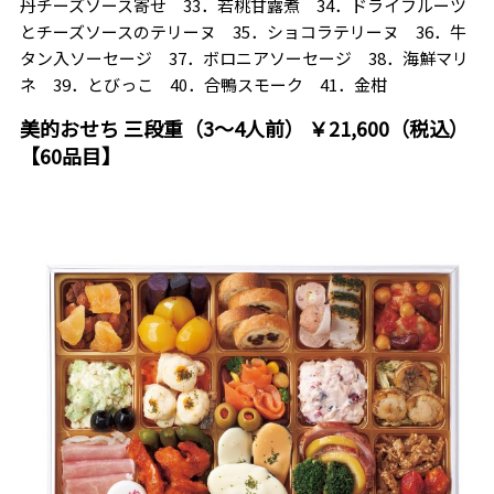
丹チーズソース寄せ 33．若桃甘露煮 34．ドライフルーツ
とチーズソースのテリーヌ 35．ショコラテリーヌ 36．牛
タン入ソーセージ 37．ボロニアソーセージ 38．海鮮マリ
ネ 39．とびっこ 40．合鴨スモーク 41．金柑
美的おせち 三段重（3～4人前） ￥21,600（税込）
【60品目】