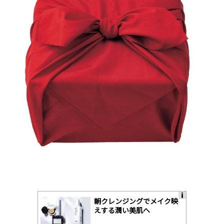
朝クレンジングでメイク映
A
えする潤い美肌へ
ds
by