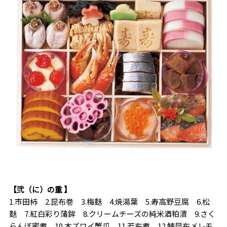
【弐（に）の重 】
1.市田柿 2.昆布巻 3.梅麩 4.焼湯葉 5.寿高野豆腐 6.松
麩 7.紅白彩り蒲鉾 8.クリームチーズの純米酒粕漬 9.さく
らんぼ蜜煮 10.本ズワイ蟹爪 11.若布煮 12.鰊昆布〆レモ