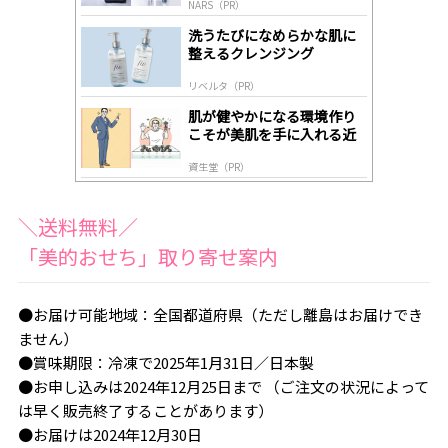
NARS（PR）
lo
gl
洗うたびになめらかな肌に
y
整えるクレンジング
リベルタ（PR）
肌が健やかになる環境作り
こそが美肌を手に入れる近
道
資生堂（PR）
＼送料無料／
「美的おせち」取り寄せ案内
●お届け可能地域：全国都道府県（ただし離島はお届けでき
ません）
●賞味期限：冷凍で2025年1月31日／日本製
●お申し込みは2024年12月25日まで （ご注文の状況によって
は早く販売終了することがあります）
●お届けは2024年12月30日