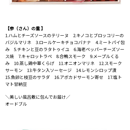
【参（さん）の重 】
1.ハムとチーズソースのテリーヌ 2.キノコとブロッコリーの
バジルマリネ 3.ロールケーキチョコバナナ 4.ミートパイ包
み 5.チキンと豆のラタトゥイユ 6.海老ペッパーチーズソー
ス焼 7.キャロットラペ 8.合鴨スモーク 9.メープルくる
み 10.蒸し鶏中華くらげ 11.オニオンマリネ 12.スモーク
サーモン 13.牛タン入ソーセージ 14.レモンシロップ漬
15.魚卵と枝豆のサラダ 16.アボカドサーモン寄せ 17.塩ト
マト甘納豆
＼美しい風呂敷に包んでお届け／
オードブル