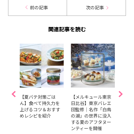
前の記事
次の記事
関連記事を読む
ヤミ
【夏バテ対策ごは
【メルキュール東京
【食
「サ
ん】食べて持久力を
日比谷】東京バレエ
食欲
バンバ
上げるコツ＆おすす
団監修｜名作「白鳥
とき
」
めレシピを紹介
の湖」の世界に没入
に持
AD
する夏のアフタヌー
のコツ
ンティーを開催