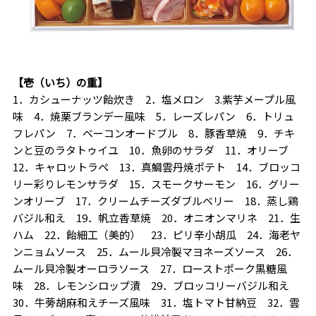
【壱（いち）の重】
1．カシューナッツ飴炊き 2．塩メロン 3.紫芋メープル風
味 4．焼栗ブランデー風味 5．レーズレパン 6．トリュ
フレパン 7．ベーコンオードブル 8．豚香草焼 9．チキ
ンと豆のラタトゥイユ 10．魚卵のサラダ 11．オリーブ
12．キャロットラペ 13．真鯛雲丹焼ポテト 14．ブロッコ
リー彩りレモンサラダ 15．スモークサーモン 16．グリー
ンオリーブ 17．クリームチーズダブルベリー 18．蒸し鶏
バジル和え 19．帆立香草焼 20．オニオンマリネ 21．生
ハム 22．飴細工（美的） 23．ピリ辛小胡瓜 24．海老ヤ
ンニョムソース 25．ムール貝冷製マヨネーズソース 26．
ムール貝冷製オーロラソース 27．ローストポーク黒糖風
味 28．レモンシロップ漬 29．ブロッコリーバジル和え
30．牛蒡胡麻和えチーズ風味 31．塩トマト甘納豆 32．雲