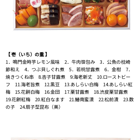
【 壱（いち）の重 】
1．鳴門金時芋レモン風味 2．牛肉笹包み 3．公魚の枕崎
節和え 4．つぶ貝しぐれ煮 5．若桃甘露煮 6．金柑 7．
焼きつくね串 8.杏子甘露煮 9.海老新丈 10.ローストビー
フ 11.海老旨煮 12.黒豆 13.あしらい白梅 14.あしらい紅
梅 15.花餅白梅 16.金団 17.栗甘露煮 18.渋皮栗甘露煮
19.花餅紅梅 20.紅白なます 21.鰆南蛮漬 22.松前漬 23.数
の子 24.扇子型昆布（美）