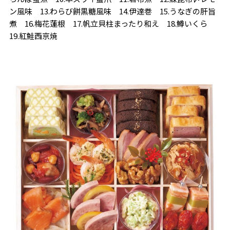
ン風味 13.わらび餅黒糖風味 14.伊達巻 15.うなぎの肝旨
煮 16.梅花蓮根 17.帆立貝柱まったり和え 18.鱒いくら
19.紅鮭西京焼