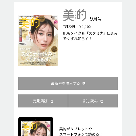
9
月号
7月22日 ￥1,100
肌もメイクも「スタミナ」仕込み
でくずれ知らず！
最新号を購入する
定期購読
試し読み
美的がタブレットや
スマートフォンで読める！