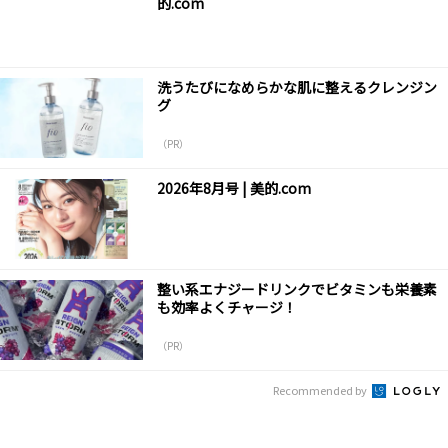
的.com
洗うたびになめらかな肌に整えるクレンジン
グ
（PR）
2026年8月号 | 美的.com
整い系エナジードリンクでビタミンも栄養素
も効率よくチャージ！
（PR）
Recommended by