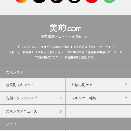
美容情報／ニュースの美的.com
「美しくなりたい」女性たちの願いを追求する美容雑誌『美的』公式サイト。
「肌・心・体のキレイは自分で磨く」をテーマに美的本誌で活躍中の美容レポーターが
プロの視点でコスメ・美容情報を発信します。
スキンケア
肌質別スキンケア
お悩み別ケア
洗顔・クレンジング
スキンケア特集
スキンケアニュース
メイク