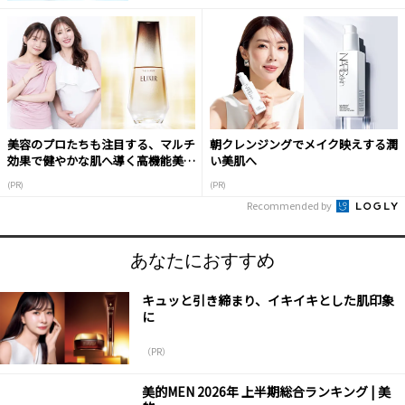
美容のプロたちも注目する、マルチ
朝クレンジングでメイク映えする潤
効果で健やかな肌へ導く高機能美容
い美肌へ
液
(PR)
(PR)
Recommended by
あなたにおすすめ
キュッと引き締まり、イキイキとした肌印象
に
（PR）
美的MEN 2026年 上半期総合ランキング | 美