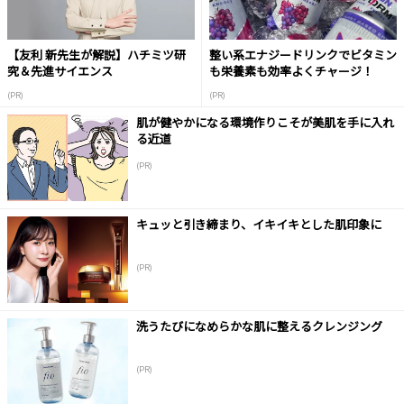
【友利 新先生が解説】ハチミツ研
整い系エナジードリンクでビタミン
究＆先進サイエンス
も栄養素も効率よくチャージ！
(PR)
(PR)
肌が健やかになる環境作りこそが美肌を手に入れ
る近道
(PR)
キュッと引き締まり、イキイキとした肌印象に
(PR)
洗うたびになめらかな肌に整えるクレンジング
(PR)