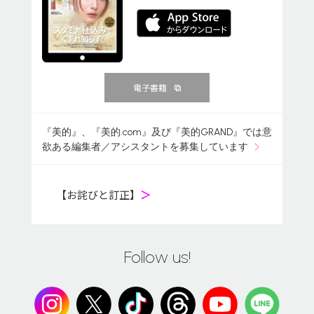
電子書籍
『美的』、『美的.com』及び『美的GRAND』では意
欲ある編集者／アシスタントを募集しています
【お詫びと訂正】
＞
Follow us!