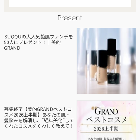
Present
SUQQUの大人気艶肌ファンデを
50人にプレゼント！｜美的
GRAND
募集終了【美的GRANDベストコ
スメ2026上半期】あなたの肌・
髪悩みを解消し、”経年美化”して
くれたコスメをくわしく教えて！