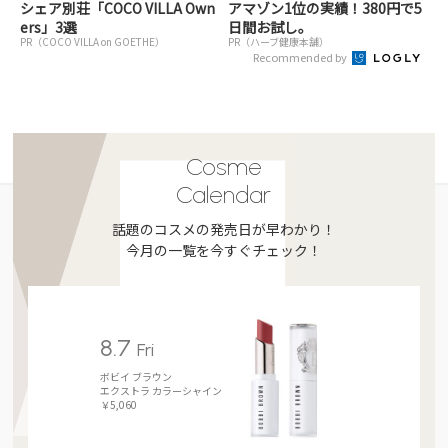
シェア別荘「COCO VILLA Own
アマゾン1位の実績！380円で5
ers」3選
日間お試し。
PR（COCO VILLA on GOETHE）
PR（ハーブ健康本舗）
Recommended by
Cosme
Calendar
話題のコスメの発売日が早わかり！
今月の一覧を今すぐチェック！
8.7
Fri
ボビイ ブラウン
エクストラ カラーシャイン
￥5,060