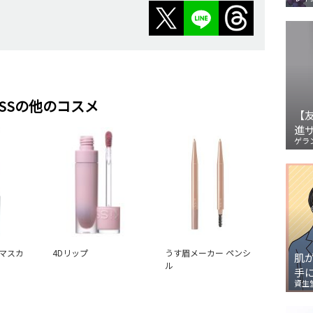
iSSの他のコスメ
【
進
ゲラ
マスカ
4Dリップ
うす眉メーカー ペンシ
肌
ル
手
資生