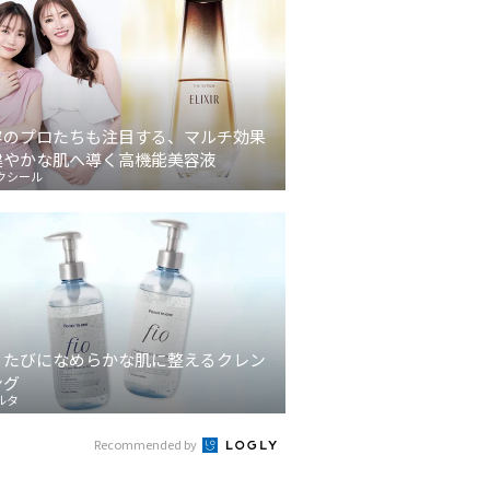
容のプロたちも注目する、マルチ効果
健やかな肌へ導く高機能美容液
クシール
うたびになめらかな肌に整えるクレン
ング
ルタ
Recommended by