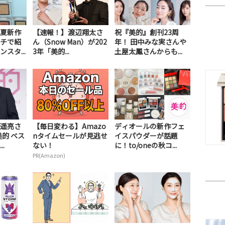
夏新作
【速報！】渡辺翔太さ
祝『美的』創刊23周
チで紹
ん（Snow Man）が202
年！ 田中みな実さんや
スタ...
3年「美的...
土屋太鳳さんからも...
遥亮さ
【毎日変わる】Amazo
ディオールの新作フェ
美的 ベス
nタイムセールが見逃せ
イスパウダーが話題
.
ない！
に！to/oneの秋コ...
PR(Amazon)