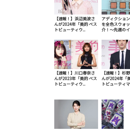
【速報！】浜辺美波さ
アディクション
んが2024年「美的 ベス
を全色スウォッ
トビューティウ...
介！～先週のイン
【速報！】川口春奈さ
【速報！】杉野
んが2023年「美的 ベス
んが2024年「
トビューティウ...
トビューティマ..