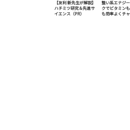
【友利 新先生が解説】
整い系エナジー
ハチミツ研究＆先進サ
クでビタミンも
イエンス（PR）
も効率よくチャ
（PR）