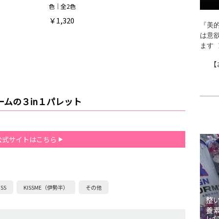
色｜全2色
￥1,320
『美的
は意
ます
【
ムの３in１パレット
公式サイトはこちら
iSS
KISSME（伊勢半）
その他
整
養
レイ