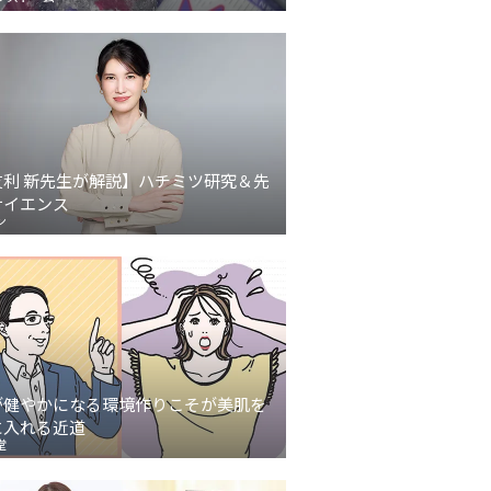
友利 新先生が解説】ハチミツ研究＆先
サイエンス
ン
が健やかになる環境作りこそが美肌を
に入れる近道
堂