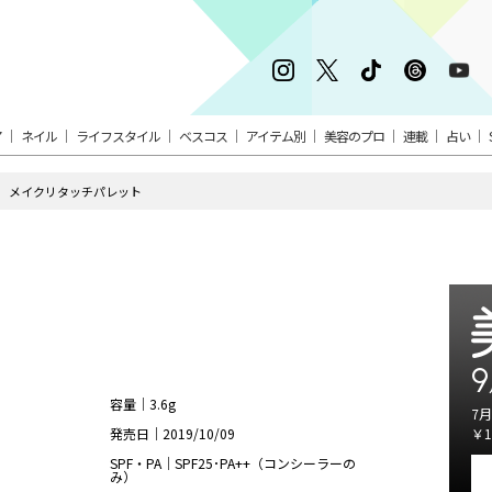
ア
ネイル
ライフスタイル
ベスコス
アイテム別
美容のプロ
連載
占い
メイクリタッチパレット
ト
9
容量｜3.6g
7月
発売日｜2019/10/09
￥1
SPF・PA｜SPF25･PA++（コンシーラーの
み）