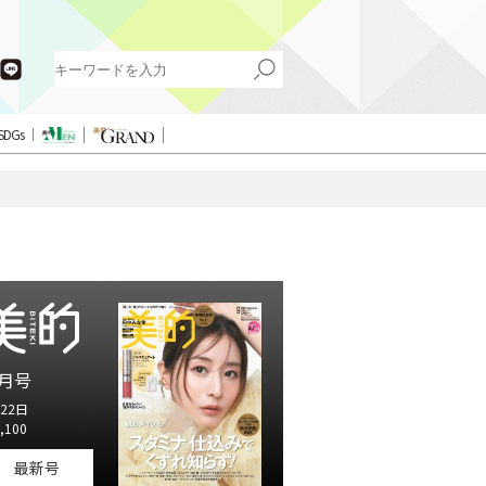
SDGs
月号
22日
,100
最新号