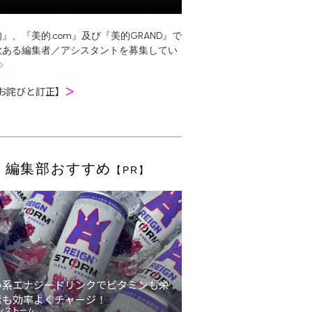
』、『美的.com』及び『美的GRAND』で
欲ある編集者／アシスタントを募集してい
お詫びと訂正】
＞
編集部おすすめ
【PR】
い系エナジードリンクでビタミンも栄
素も効率よくチャージ！
ンストーム