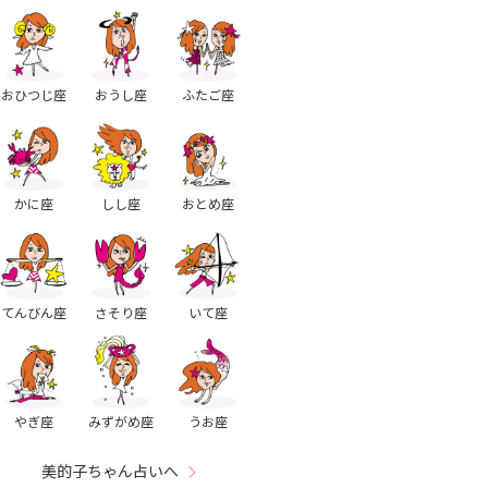
おひつじ座
おうし座
ふたご座
かに座
しし座
おとめ座
てんびん座
さそり座
いて座
やぎ座
みずがめ座
うお座
美的子ちゃん占いへ