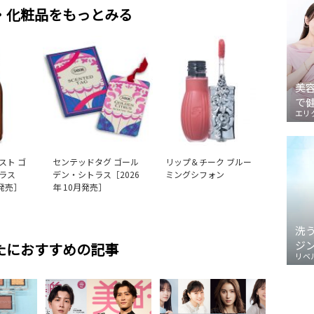
・化粧品をもっとみる
美
で
エリ
スト ゴ
センテッドタグ ゴール
リップ＆チーク ブルー
ラス
デン・シトラス［2026
ミングシフォン
月発売］
年 10月発売］
洗
ジ
たにおすすめの記事
リベ