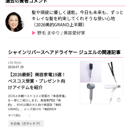
過去の賢者コメント
髪や頭皮に優しく速乾。今日も未来も、ずっと
キレイな髪を約束してくれそうな使い心地
（2026美的GRAND上半期）
野毛 まゆり / 美容愛好家
シャインリバースヘアドライヤー ジュエルの関連記事
Life Style
2026.07.29
【2026最新】美容家電19選！
ベスコス受賞・プレゼント向
けアイテムを紹介
2026上半期ベストコスメ受賞の「美容家電」
を一挙にご紹介します。 美容専門誌『美
的』、40代以降の大人向け美容誌『美的
GRAND』、メンズ向けの『美的MEN…
すべて読む
その他（ボディケア）