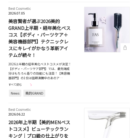
Best Cosmetic
2026.07.05
美容賢者が選ぶ2026美的
GRAND上半期・経年美化ベス
コス【ボディ・パーツケア＋
美容機器部門】テクニックレ
スにキレイがかなう革新アイ
テムが続々！
2026上半期の経年美化ベストコスメが決定！
【ボディ・パーツケア部門】では、最先端成
分はもちろん香りの効能にも注目！【美容機
器部門】の1位は話題沸騰中のあのア…
すべて読む
News
美的GRAND
Best Cosmetic
2026.06.22
2026年上半期【美的MENベス
トコスメ】ビューテックラン
キング｜プロ級の仕上がりを