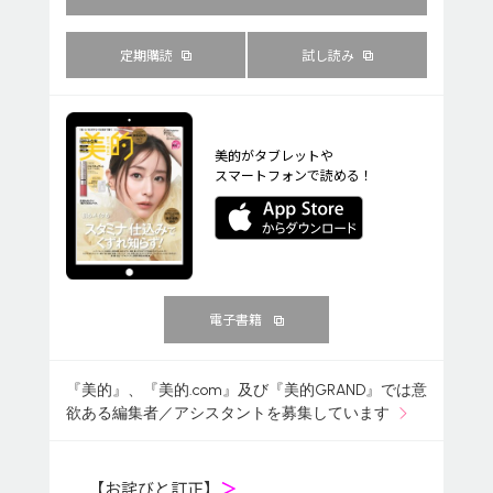
定期購読
試し読み
美的がタブレットや
スマートフォンで読める！
電子書籍
『美的』、『美的.com』及び『美的GRAND』では意
欲ある編集者／アシスタントを募集しています
【お詫びと訂正】
＞