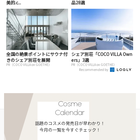
美的.c...
品28選
全国の絶景ポイントにサウナ付
シェア別荘「COCO VILLA Own
きのシェア別荘を展開
ers」3選
PR（COCO VILLA on GOETHE）
PR（COCO VILLA on GOETHE）
Recommended by
Cosme
Calendar
話題のコスメの発売日が早わかり！
今月の一覧を今すぐチェック！