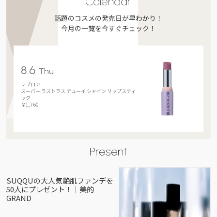
Calendar
話題のコスメの発売日が早わかり！
今月の一覧を今すぐチェック！
8.6
Thu
レブロン
スーパー ラストラス デューイ シャイン リップスティ
ック
￥1,760
Present
SUQQUの大人気艶肌ファンデを
50人にプレゼント！｜美的
GRAND