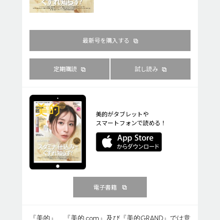
最新号を購入する
定期購読
試し読み
美的がタブレットや
スマートフォンで読める！
電子書籍
『美的』、『美的.com』及び『美的GRAND』では意