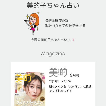
美的子ちゃん占い
毎週金曜夜更新！
8/1〜8/7までの 運勢を見る
今週の美的子ちゃん占いへ
Magazine
9
月号
7月22日 ￥1,100
肌もメイクも「スタミナ」仕込み
でくずれ知らず！