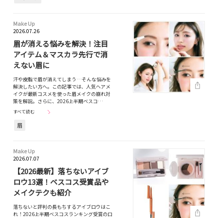
Make Up
2026.07.26
眉が消える悩みを解決！注目
アイテム＆マスカラ先行で消
えない眉に
汗や皮脂で眉が消えてしまう…そんな悩みを
解決したい方へ。この記事では、人気ヘアメ
イクが最新コスメを使った眉メイクの崩れ対
策を解説。さらに、2026上半期ベスコ…
すべて読む
眉
Make Up
2026.07.07
【2026最新】落ちないアイブ
ロウ13選！ベスコス受賞品や
メイクテクも紹介
落ちないと評判の長もちするアイブロウはこ
れ！2026上半期ベスコスランキング受賞の口