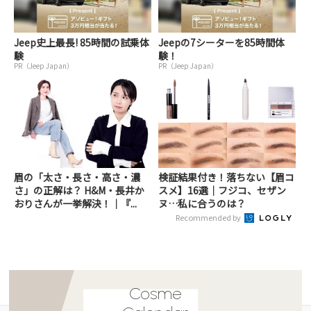
Jeep史上最長! 85時間の試乗体
Jeepの7シーターを85時間体
験
験！
PR（Jeep Japan）
PR（Jeep Japan）
眉の「太さ・長さ・高さ・濃
検証結果付き！落ちない【眉コ
さ」の正解は？ H&M・長井か
スメ】16選｜フジコ、セザン
おりさんが一挙解決！｜『...
ヌ…私に合うのは？
Recommended by
Cosme