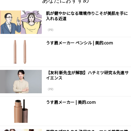
あなたにおすすめ
肌が健やかになる環境作りこそが美肌を手に
入れる近道
（PR）
うす眉メーカー ペンシル | 美的.com
【友利 新先生が解説】ハチミツ研究＆先進サ
イエンス
（PR）
うす眉メーカー | 美的.com