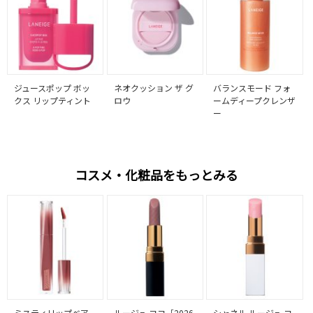
ジュースポップ ボッ
ネオクッション ザ グ
バランスモード フォ
クス リップティント
ロウ
ームディープクレンザ
ー
コスメ・化粧品をもっとみる
ミスティリップベア
ルージュ ココ［2026
シャネル ルージュ コ