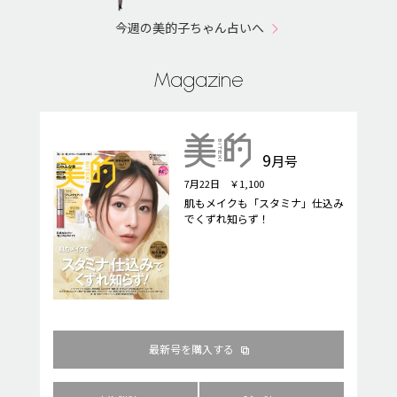
今週の美的子ちゃん占いへ
Magazine
9
月号
7月22日 ￥1,100
肌もメイクも「スタミナ」仕込み
でくずれ知らず！
最新号を購入する