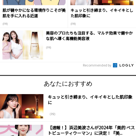
肌が健やかになる環境作りこそが美
キュッと引き締まり、イキイキとし
肌を手に入れる近道
た肌印象に
(PR)
(PR)
美容のプロたちも注目する、マルチ効果で健やか
な肌へ導く高機能美容液
(PR)
Recommended by
あなたにおすすめ
キュッと引き締まり、イキイキとした肌印象
に
（PR）
【速報！】浜辺美波さんが2024年「美的 ベス
トビューティウーマン」に決定！『美...