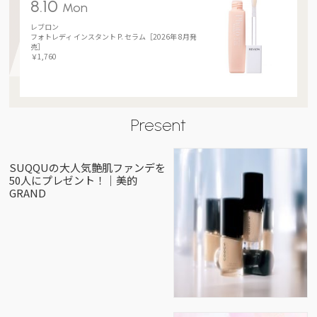
8.10
Mon
レブロン
フォトレディ インスタント P. セラム［2026年 8月発
売］
￥1,760
Present
SUQQUの大人気艶肌ファンデを
50人にプレゼント！｜美的
GRAND