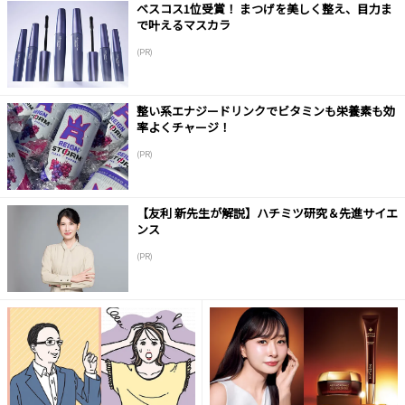
ベスコス1位受賞！ まつげを美しく整え、目力ま
で叶えるマスカラ
(PR)
整い系エナジードリンクでビタミンも栄養素も効
率よくチャージ！
(PR)
【友利 新先生が解説】ハチミツ研究＆先進サイエ
ンス
(PR)