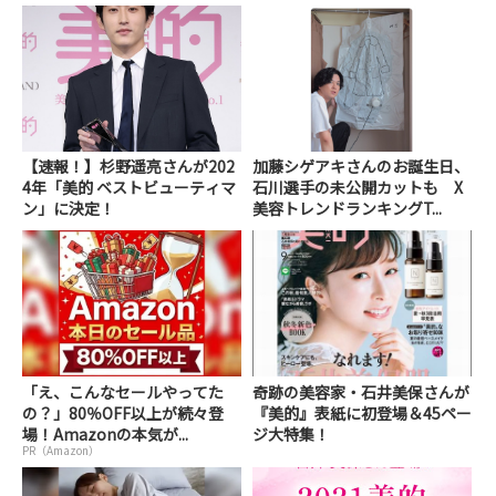
【速報！】杉野遥亮さんが202
加藤シゲアキさんのお誕生日、
4年「美的 ベストビューティマ
石川選手の未公開カットも X
ン」に決定！
美容トレンドランキングT...
「え、こんなセールやってた
奇跡の美容家・石井美保さんが
の？」80％OFF以上が続々登
『美的』表紙に初登場＆45ペー
場！Amazonの本気が...
ジ大特集！
PR（Amazon）