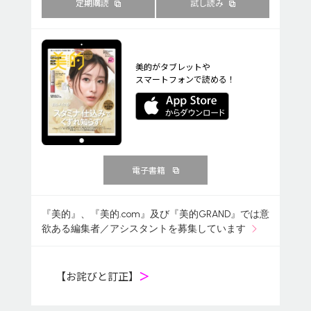
定期購読
試し読み
美的がタブレットや
スマートフォンで読める！
電子書籍
『美的』、『美的.com』及び『美的GRAND』では意
欲ある編集者／アシスタントを募集しています
【お詫びと訂正】
＞